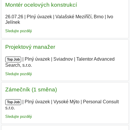
Montér ocelových konstrukcí
26.07.26
|
Plný úvazek
|
Valašské Meziříčí, Brno
|
Ivo
Jelínek
|
Sledujte později
Projektový manažer
|
|
Plný úvazek
|
Sviadnov
|
Talentor Advanced
Top Job
Search, s.r.o.
Sledujte později
Zámečník (1 směna)
|
|
Plný úvazek
|
Vysoké Mýto
|
Personal Consult
Top Job
s.r.o.
|
Sledujte později