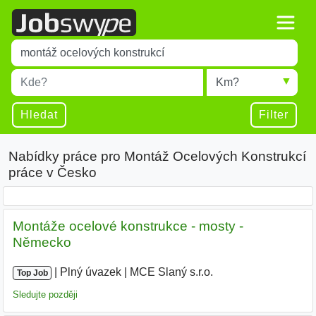
Title
Type 1 or more characters for results.
Místo
Radius
Type 1 or more characters for results.
Hledat
Filter
Nabídky práce pro Montáž Ocelových Konstrukcí
práce v Česko
Montáže ocelové konstrukce - mosty -
Německo
|
|
Plný úvazek
|
MCE Slaný s.r.o.
Top Job
Sledujte později