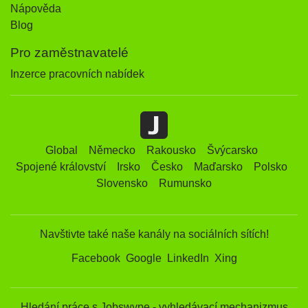
Nápověda
Blog
Pro zaměstnavatelé
Inzerce pracovních nabídek
Global
Německo
Rakousko
Švýcarsko
Spojené království
Irsko
Česko
Maďarsko
Polsko
Slovensko
Rumunsko
Navštivte také naše kanály na sociálních sítích!
Facebook
Google
LinkedIn
Xing
Hledání práce s Jobswype - vyhledávací mechanizmus