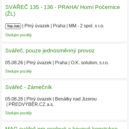
SVÁŘEČ 135 - 136 - PRAHA/ Horní Počernice
(ŽL)
|
|
Plný úvazek
|
Praha
|
MM - 2 spol. s r.o.
|
Top Job
Sledujte později
Svářeč, pouze jednosměnný provoz
05.08.26
|
Plný úvazek
|
Praha
|
O.K. solution, s.r.o.
Sledujte později
Svářeč - Zámečník
05.08.26
|
Plný úvazek
|
Benátky nad Jizerou
|
PŘEDVÝBĚR.CZ a.s.
Sledujte později
MAG svářeč pro ocelové a kovové konstukce