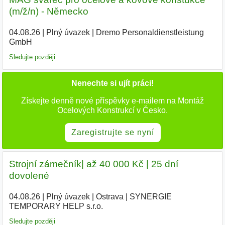
(m/ž/n) - Německo
04.08.26
|
Plný úvazek
|
Dremo Personaldienstleistung
GmbH
Sledujte později
Nenechte si ujít práci!
Získejte denně nové příspěvky e-mailem na Montáž
Ocelových Konstrukcí v Česko.
Zaregistrujte se nyní
Strojní zámečník| až 40 000 Kč | 25 dní
dovolené
04.08.26
|
Plný úvazek
|
Ostrava
|
SYNERGIE
TEMPORARY HELP s.r.o.
Sledujte později