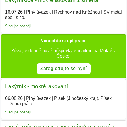
Lakýrník/ce - mokré lakování 1 směna
16.07.26
|
Plný úvazek
|
Rychnov nad Kněžnou
|
SV metal
spol. s r.o.
Sledujte později
Nenechte si ujít práci!
Získejte denně nové příspěvky e-mailem na Mokré v
Česko.
Zaregistrujte se nyní
Lakýrník - mokré lakování
06.08.26
|
Plný úvazek
|
Písek (Jihočeský kraj), Písek
|
Dobrá práce
Sledujte později