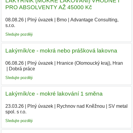
LAKÝRNÍK (MOKRÉ LAKOVÁNÍ) VHODNÉ I
PRO ABSOLVENTY AŽ 45000 Kč
08.08.26
|
Plný úvazek
|
Brno
|
Advantage Consulting,
s.r.o.
|
Sledujte později
Lakýrník/ce - mokrá nebo prášková lakovna
06.08.26
|
Plný úvazek
|
Hranice (Olomoucký kraj), Hran
|
Dobrá práce
Sledujte později
Lakýrník/ce - mokré lakování 1 směna
23.03.26
|
Plný úvazek
|
Rychnov nad Kněžnou
|
SV metal
spol. s r.o.
Sledujte později