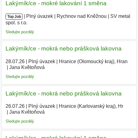
Lakýrník/ce - mokré lakování 1 směna
|
|
Plný úvazek
|
Rychnov nad Kněžnou
|
SV metal
Top Job
spol. s r.o.
Sledujte později
Lakýrník/ce - mokrá nebo prášková lakovna
28.07.26
|
Plný úvazek
|
Hranice (Olomoucký kraj), Hran
|
Jana Květoňová
Sledujte později
Lakýrník/ce - mokrá nebo prášková lakovna
26.07.26
|
Plný úvazek
|
Hranice (Karlovarský kraj), Hr
|
Jana Květoňová
|
Sledujte později