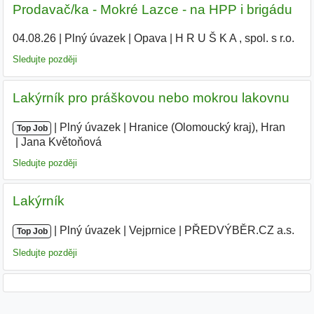
Prodavač/ka - Mokré Lazce - na HPP i brigádu
04.08.26
|
Plný úvazek
|
Opava
|
H R U Š K A , spol. s r.o.
|
Sledujte později
Lakýrník pro práškovou nebo mokrou lakovnu
|
|
Plný úvazek
|
Hranice (Olomoucký kraj), Hran
|
Top Job
Jana Květoňová
|
Sledujte později
Lakýrník
|
|
Plný úvazek
|
Vejprnice
|
PŘEDVÝBĚR.CZ a.s.
Top Job
Sledujte později