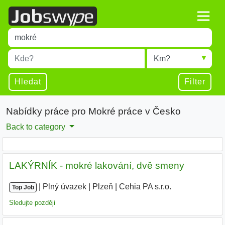
Title
Type 1 or more characters for results.
Místo
Radius
Type 1 or more characters for results.
Hledat
Filter
Nabídky práce pro Mokré práce v Česko
Back to category
LAKÝRNÍK - mokré lakování, dvě smeny
|
|
Plný úvazek
|
Plzeň
|
Cehia PA s.r.o.
|
Top Job
Sledujte později