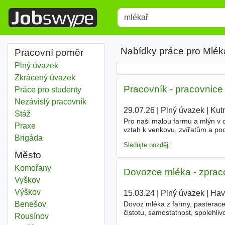
Title
Type 1 or more characters for r
Nabídky práce pro Mlék
Pracovní poměr
Plný úvazek
Zkrácený úvazek
Pracovník - pracovnice
Práce pro studenty
Nezávislý pracovník
29.07.26
|
Plný úvazek
|
Kut
Stáž
Pro naši malou farmu a mlýn v
Praxe
vztah k venkovu, zvířatům a
Brigáda
Výroba domácích mléčných produk
Sledujte později
Město
Mlékař
Komořany
Dovozce mléka - zpraco
Mlékař
Vyškov
Mlékař
Výškov
15.03.24
|
Plný úvazek
|
Hav
Mlékař
Benešov
Dovoz mléka z farmy, pasterace
čistotu, samostatnost, spolehlivos
Mlékař
Rousínov
předchozí telefonické domluvě