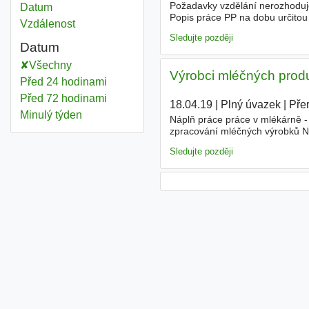
Požadavky vzdělání nerozhoduje,
Datum
Popis práce PP na dobu určito
Vzdálenost
a pásových bruskách, materiál
Sledujte později
Datum
Všechny
Výrobci mléčných produ
Před 24 hodinami
Před 72 hodinami
18.04.19
|
Plný úvazek
|
Pře
Minulý týden
Náplň práce práce v mlékárně -
zpracování mléčných výrobků N
osoby - pan Petr Graca - zaslá
Sledujte později