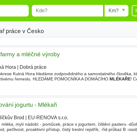
Místo
Radius
esults.
Type 1 or more characters for
results.
ař práce v Česko
 farmy a mléčné výroby
ná Hora
|
Dobrá práce
 okrese Kutná Hora hledáme zodpovědného a samostatného člověka, k
 poctivému řemeslu. HLEDÁME POMOCNÍKA A DOMÁCÍHO
MLÉKAŘE
! C
tů (sýry, jogurt, tvaroh, máslo). • Péče o čistotu a provoz
vání jogurtu - Mlékaři
líčkův Brod
|
EU-RENOVA s.r.o.
|
 mléka, mytí nádobí - pomůcek, práce s jogurtem, čištění pasteru -důs
t, pečlivost, proaktivní přístup, čistý trestní rejstřík, -řid.průkaz B -os