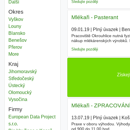
Sledujte později
Další
města
Okres
Mlékaři - Pasterant
Mlékař
Vyškov
Okres
Mlékař
Louny
Okres
09.01.19
|
Plný úvazek
|
Ben
Mlékař
Blansko
Okres
Pracoviště Okrouhlice nutná fyz
Mlékař
Benešov
Okres
nákup mlékárenských výrobků. P
Mlékař
Přerov
Okres
Sledujte později
More
districts
Kraj
Mlékař
Jihomoravský
Kraj
Získej
Mlékař
Středočeský
Kraj
Mlékař
Ústecký
Kraj
Mlékař
Olomoucký
Kraj
Mlékař
Vysočina
Kraj
Mlékaři - ZPRACOVÁN
Firmy
European Data Project
13.07.19
|
Plný úvazek
|
Koš
s.r.o.
Praxe v oboru výhodou. Výhody
od 900 do 11.00 hod