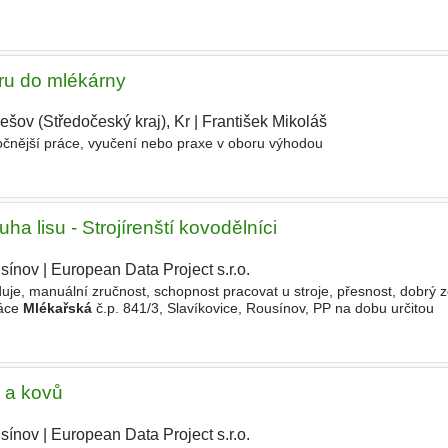
eru do mlékárny
šov (Středočeský kraj), Kr
|
František Mikoláš
|
ročnější práce, vyučení nebo praxe v oboru výhodou
a lisu - Strojírenští kovodělníci
sínov
|
European Data Project s.r.o.
|
, manuální zručnost, schopnost pracovat u stroje, přesnost, dobrý z
ráce
Mlékařská
č.p. 841/3, Slavíkovice, Rousínov, PP na dobu určitou
 stravování KONTAKT Durajová Petra Ing., tel. 517 300 161
ů a kovů
sínov
|
European Data Project s.r.o.
|