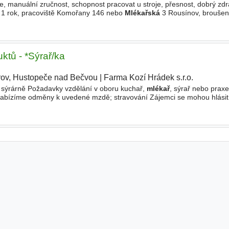
 manuální zručnost, schopnost pracovat u stroje, přesnost, dobrý zdr
u 1 rok, pracoviště Komořany 146 nebo
Mlékařská
3 Rousínov, broušen
 1,2 až 2 mm, práce v prašném a hlučném
ktů - *Sýrař/ka
rov, Hustopeče nad Bečvou
|
Farma Kozí Hrádek s.r.o.
|
 sýrárně Požadavky vzdělání v oboru kuchař,
mlékař
, sýrař nebo praxe
abízíme odměny k uvedené mzdě; stravování Zájemci se mohou hlásit 
ním životopisu (CV) na e-mail farmakozihradek