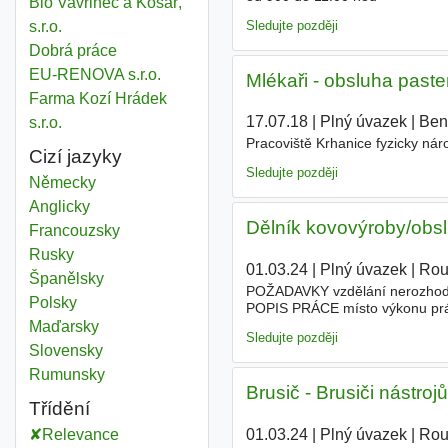
Bio Vavřinec a Kosař,
s.r.o.
Sledujte později
Dobrá práce
EU-RENOVA s.r.o.
Mlékaři - obsluha past
Farma Kozí Hrádek
17.07.18
|
Plný úvazek
|
Bene
s.r.o.
Pracoviště Krhanice fyzicky ná
Cizí jazyky
Sledujte později
Německy
Anglicky
Dělník kovovýroby/obsluh
Francouzsky
Rusky
01.03.24
|
Plný úvazek
|
Rou
Španělsky
POŽADAVKY vzdělání nerozhoduje
Polsky
POPIS PRÁCE místo výkonu p
ZAMĚSTNAVATEL NABÍZÍ závodní
Maďarsky
Sledujte později
Slovensky
Rumunsky
Brusič - Brusiči nástroj
Třídění
01.03.24
|
Plný úvazek
|
Rou
Relevance