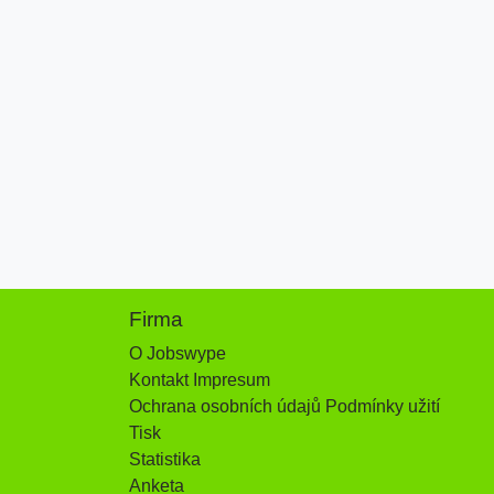
Firma
O Jobswype
Kontakt Impresum
Ochrana osobních údajů Podmínky užití
Tisk
Statistika
Anketa