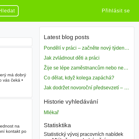
Hledat
Přihlásit se
Latest blog posts
Pondělí v práci – začněte nový týden s motivací
Jak zvládnout děti a práci
Žije se lépe zaměstnancům nebo nezavislým pracovníkům
terý má dobrý
Co dělat, když kolega zapáchá?
o vás čeká •
Jak dodržet novoroční předsevzetí – naše tipy pro dobrý začátek roku 2018
Historie vyhledávání
Mlékař
Statisktika
lednost na
obní kontakt po
Statistický vývoj pracovních nabídek