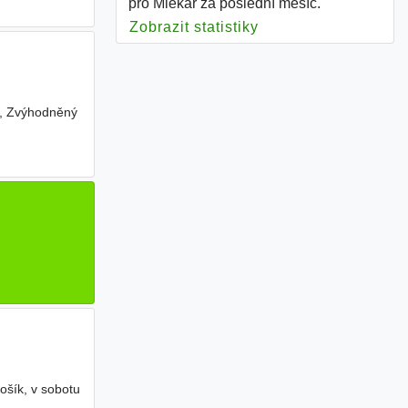
pro Mlékař za poslední měsíc.
Zobrazit statistiky
pro Mlékař
ou, Zvýhodněný
šík, v sobotu