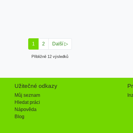
1
2
Další ▷
Přibližně 12 výsledků
Užitečné odkazy
P
Můj seznam
In
Hledat práci
Nápověda
Blog