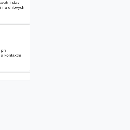
avotní stav
í na úhlových
 při
u kontaktní