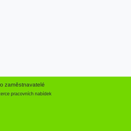
ro zaměstnavatelé
zerce pracovních nabídek