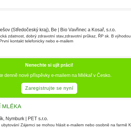
ešov (Středočeský kraj), Be
|
Bio Vavřinec a Kosař, s.r.o.
|
ická zdatnost, dobrý zdravotní stav,zdravotní průkaz, ŘP sk. B výhod
rvní kontakt telefonicky nebo e-mailem
Nenechte si ujít práci!
te denně nové příspěvky e-mailem na Mlékař v Česko.
Zaregistrujte se nyní
Í MLÉKA
ík, Nymburk
|
PET s.r.o.
|
 ubytování Zájemci se mohou hlásit e-mailem nebo osobně na farmě Ko