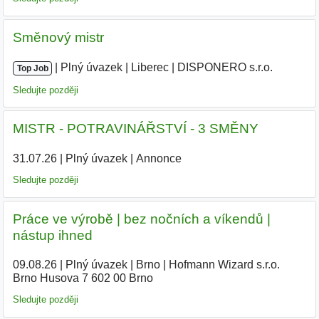
Směnový mistr
|
|
Plný úvazek
|
Liberec
|
DISPONERO s.r.o.
Top Job
Sledujte později
MISTR - POTRAVINÁŘSTVÍ - 3 SMĚNY
31.07.26
|
Plný úvazek
|
Annonce
Sledujte později
Práce ve výrobě | bez nočních a víkendů |
nástup ihned
09.08.26
|
Plný úvazek
|
Brno
|
Hofmann Wizard s.r.o.
Brno Husova 7 602 00 Brno
Sledujte později