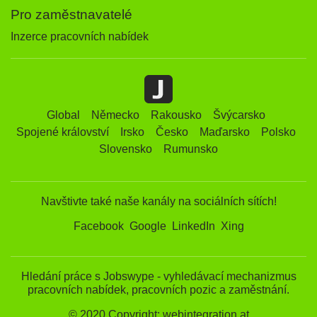
Pro zaměstnavatelé
Inzerce pracovních nabídek
Global
Německo
Rakousko
Švýcarsko
Spojené království
Irsko
Česko
Maďarsko
Polsko
Slovensko
Rumunsko
Navštivte také naše kanály na sociálních sítích!
Facebook
Google
LinkedIn
Xing
Hledání práce s Jobswype - vyhledávací mechanizmus
pracovních nabídek, pracovních pozic a zaměstnání.
© 2020 Copyright: webintegration.at