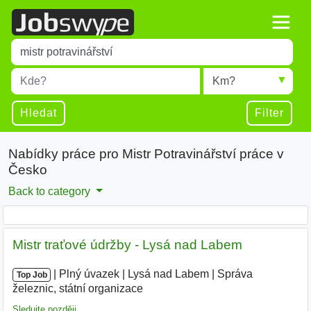
Title
Type 1 or more characters for results.
Místo
Radius
Type 1 or more characters for results.
Hledat
Filter
Nabídky práce pro Mistr Potravinářství práce v
Česko
Back to category
Mistr traťové údržby - Lysá nad Labem
|
|
Plný úvazek
|
Lysá nad Labem
|
Správa
Top Job
železnic, státní organizace
Sledujte později