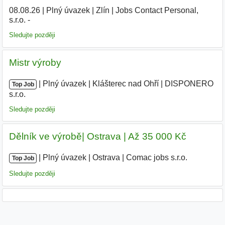
08.08.26
|
Plný úvazek
|
Zlín
|
Jobs Contact Personal,
s.r.o. -
Sledujte později
Mistr výroby
|
|
Plný úvazek
|
Klášterec nad Ohří
|
DISPONERO
Top Job
s.r.o.
Sledujte později
Dělník ve výrobě| Ostrava | Až 35 000 Kč
|
|
Plný úvazek
|
Ostrava
|
Comac jobs s.r.o.
|
Top Job
Sledujte později