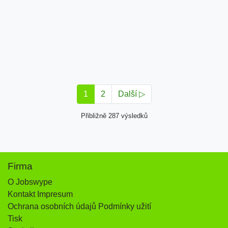
1
2
Další ▷
Přibližně 287 výsledků
Firma
O Jobswype
Kontakt Impresum
Ochrana osobních údajů Podmínky užití
Tisk