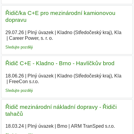
Řidič/ka C+E pro mezinárodní kamionovou
dopravu
29.07.26
|
Plný úvazek
|
Kladno (Středočeský kraj), Kla
|
Career Power, s. r. o.
Sledujte později
Řidič C+E - Kladno - Brno - Havlíčkův brod
18.06.26
|
Plný úvazek
|
Kladno (Středočeský kraj), Kla
|
FreeCon s.r.o.
Sledujte později
Řidič mezinárodní nákladní dopravy - Řidiči
tahačů
18.03.24
|
Plný úvazek
|
Brno
|
ARM TranSped s.r.o.
|