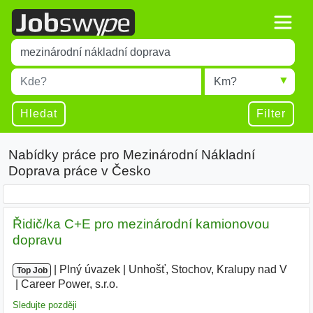
Title
Type 1 or more characters for results.
Místo
Radius
Type 1 or more characters for results.
Hledat
Filter
Nabídky práce pro Mezinárodní Nákladní
Doprava práce v Česko
Řidič/ka C+E pro mezinárodní kamionovou
dopravu
|
|
Plný úvazek
|
Unhošť, Stochov, Kralupy nad V
|
Top Job
Career Power, s.r.o.
|
Sledujte později