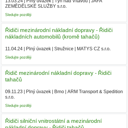
13.03.24
|
Plný úvazek
|
Týn nad Vltavou
|
JAFA
ZEMĚDĚLSKÉ SLUŽBY s.r.o.
|
Sledujte později
Řidiči mezinárodní nákladní dopravy - Řidiči
nákladních automobilů (kromě tahačů)
11.04.24
|
Plný úvazek
|
Stružnice
|
MATYS CZ s.r.o.
|
Sledujte později
Řidič mezinárodní nákladní dopravy - Řidiči
tahačů
09.11.23
|
Plný úvazek
|
Brno
|
ARM Transport & Spedition
s.r.o.
|
Sledujte později
Řidiči silniční vnitrostátní a mezinárodní
nákladní dopravy - Řidiči tahačů