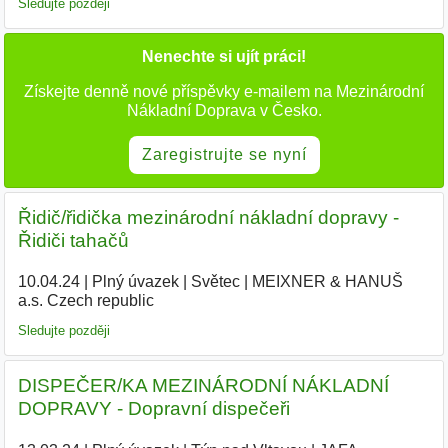
Sledujte později
Nenechte si ujít práci!
Získejte denně nové příspěvky e-mailem na Mezinárodní
Nákladní Doprava v Česko.
Zaregistrujte se nyní
Řidič/řidička mezinárodní nákladní dopravy -
Řidiči tahačů
10.04.24
|
Plný úvazek
|
Světec
|
MEIXNER & HANUŠ
a.s. Czech republic
|
Sledujte později
DISPEČER/KA MEZINÁRODNÍ NÁKLADNÍ
DOPRAVY - Dopravní dispečeři