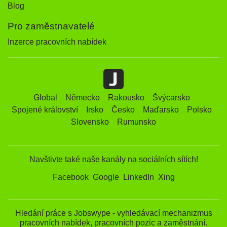
Blog
Pro zaměstnavatelé
Inzerce pracovních nabídek
Global
Německo
Rakousko
Švýcarsko
Spojené království
Irsko
Česko
Maďarsko
Polsko
Slovensko
Rumunsko
Navštivte také naše kanály na sociálních sítích!
Facebook
Google
LinkedIn
Xing
Hledání práce s Jobswype - vyhledávací mechanizmus
pracovních nabídek, pracovních pozic a zaměstnání.