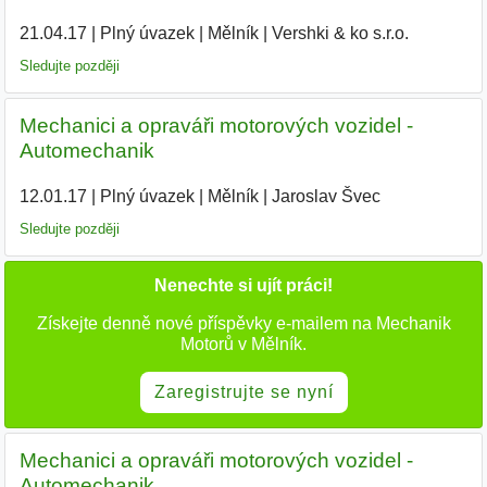
21.04.17
|
Plný úvazek
|
Mělník
|
Vershki & ko s.r.o.
|
Sledujte později
Mechanici a opraváři motorových vozidel -
Automechanik
12.01.17
|
Plný úvazek
|
Mělník
|
Jaroslav Švec
|
Sledujte později
Nenechte si ujít práci!
Získejte denně nové příspěvky e-mailem na Mechanik
Motorů v Mělník.
Zaregistrujte se nyní
Mechanici a opraváři motorových vozidel -
Automechanik