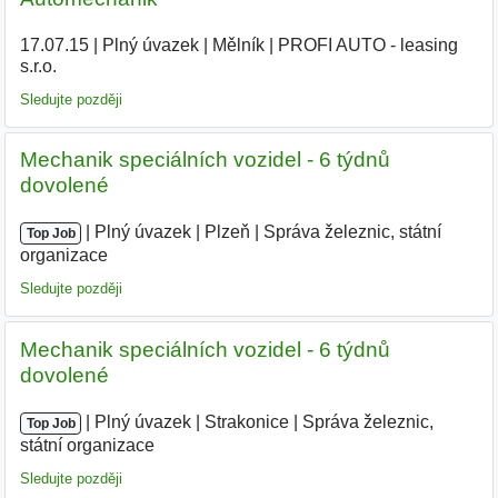
17.07.15
|
Plný úvazek
|
Mělník
|
PROFI AUTO - leasing
s.r.o.
|
Sledujte později
Mechanik speciálních vozidel - 6 týdnů
dovolené
|
|
Plný úvazek
|
Plzeň
|
Správa železnic, státní
Top Job
organizace
Sledujte později
Mechanik speciálních vozidel - 6 týdnů
dovolené
|
|
Plný úvazek
|
Strakonice
|
Správa železnic,
Top Job
státní organizace
Sledujte později