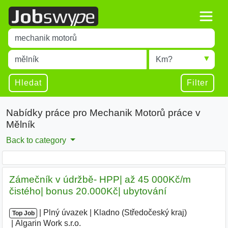
Title
Type 1 or more characters for results.
Místo
Radius
Type 1 or more characters for results.
Hledat
Filter
Nabídky práce pro Mechanik Motorů práce v
Mělník
Back to category
Zámečník v údržbě- HPP| až 45 000Kč/m
čistého| bonus 20.000Kč| ubytování
|
|
Plný úvazek
|
Kladno (Středočeský kraj)
|
Top Job
Algarin Work s.r.o.
|