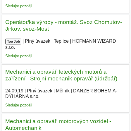
Sledujte později
Operátor/ka výroby - montáž. Svoz Chomutov-
Jirkov, svoz-Most
|
|
Plný úvazek
|
Teplice
|
HOFMANN WIZARD
Top Job
s.r.o.
Sledujte později
Mechanici a opraváři leteckých motorů a
zařízení - Strojní mechanik opravář (údržbář)
24.09.19
|
Plný úvazek
|
Mělník
|
DANZER BOHEMIA-
DÝHÁRNA s.r.o.
|
Sledujte později
Mechanici a opraváři motorových vozidel -
Automechanik