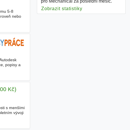
pro Mechanical za poslední měsíc.
Zobrazit statistiky
pro Mechanical
ýmu 5-8
 úroveň nebo
 Autodesk
ce, popisy a
000 Kč)
i s menšími
letním vývoji