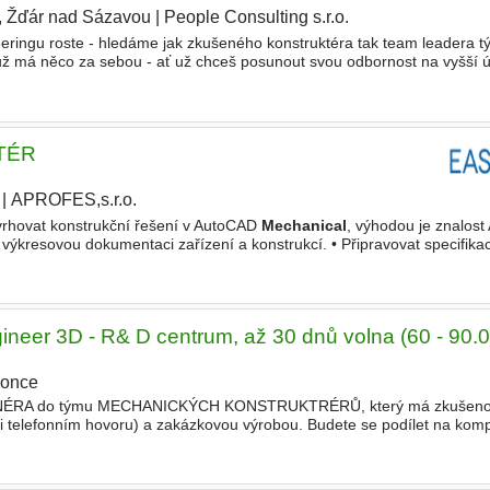
, Žďár nad Sázavou
|
People Consulting s.r.o.
eringu roste - hledáme jak zkušeného konstruktéra tak team leadera t
ý už má něco za sebou - ať už chceš posunout svou odbornost na vyšší
n inženýrů), máme pro tebe příležitost. Rozrůstáme
TÉR
|
APROFES,s.r.o.
|
vrhovat konstrukční řešení v AutoCAD
Mechanical
, výhodou je znalost
u výkresovou dokumentaci zařízení a konstrukcí. • Připravovat specifika
ivým celkům. • Spolupracovat s týmem, který si zakládá
neer 3D - R& D centrum, až 30 dnů volna (60 - 90.
once
RA do týmu MECHANICKÝCH KONSTRUKTRÉRŮ, který má zkušenost
i telefonním hovoru) a zakázkovou výrobou. Budete se podílet na komp
kých celků našich výcvikových systémů - od návrhu dílů až po pro