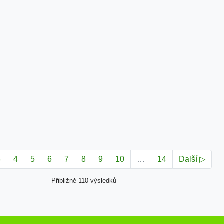
3
4
5
6
7
8
9
10
…
14
Další ▷
Přibližně 110 výsledků