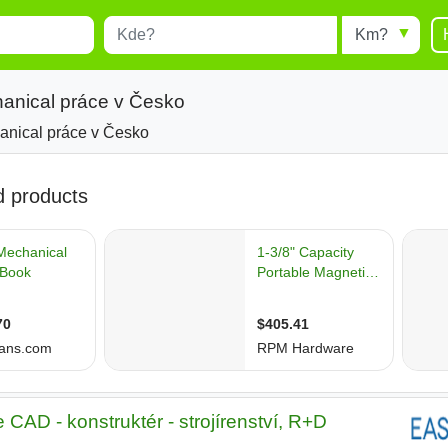
Místo
Radius
esults.
Type 1 or more characters for
results.
anical práce v Česko
anical práce v Česko
CAD - konstruktér - strojírenství, R+D