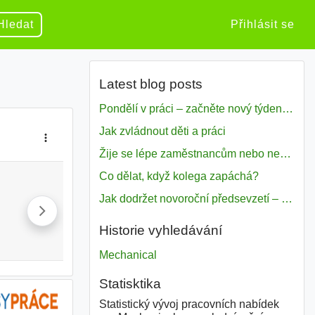
Hledat
Přihlásit se
Latest blog posts
Pondělí v práci – začněte nový týden s motivací
Jak zvládnout děti a práci
Žije se lépe zaměstnancům nebo nezavislým pracovníkům
Co dělat, když kolega zapáchá?
Jak dodržet novoroční předsevzetí – naše tipy pro dobrý začátek roku 2018
Historie vyhledávání
Mechanical
Statisktika
Statistický vývoj pracovních nabídek