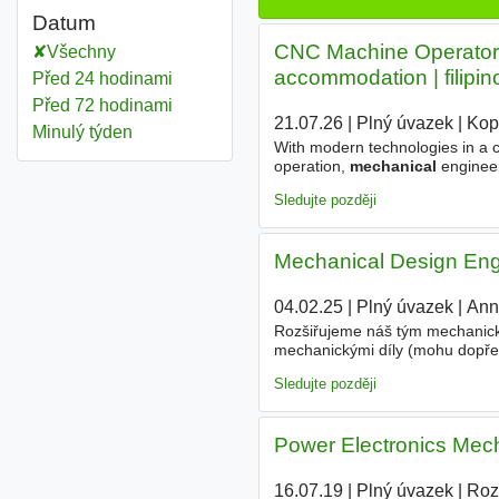
Datum
CNC Machine Operator (
Všechny
accommodation | filipin
Před 24 hodinami
Před 72 hodinami
21.07.26
|
Plný úvazek
|
Kop
Minulý týden
With modern technologies in a 
operation,
mechanical
engineer
welcome - Ability to read techni
Sledujte později
Mechanical Design Engi
04.02.25
|
Plný úvazek
|
Ann
Rozšiřujeme náš tým mechanick
mechanickými díly (mohu dopřes
elektromechanických celků naši
Sledujte později
Power Electronics Mec
16.07.19
|
Plný úvazek
|
Roz