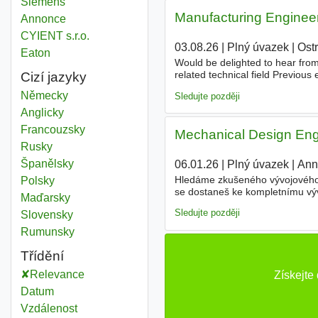
Siemens
Manufacturing Engineer
Annonce
CYIENT s.r.o.
03.08.26
|
Plný úvazek
|
Ost
Eaton
Would be delighted to hear from
related technical field Previous
Cizí jazyky
communicative English skills (da
Německy
Sledujte později
Anglicky
Francouzsky
Mechanical Design Engi
Rusky
Španělsky
06.01.26
|
Plný úvazek
|
Ann
Hledáme zkušeného vývojového ko
Polsky
se dostaneš ke kompletnímu výv
Maďarsky
až po výrobu. Budeš spolupraco
Sledujte později
Slovensky
Rumunsky
Třídění
Relevance
Získejte
Datum
Vzdálenost