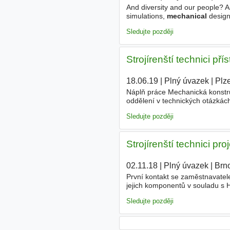
And diversity and our people? 
simulations,
mechanical
design
management. You will be a memb
Sledujte později
Strojírenští technici pří
18.06.19
|
Plný úvazek
|
Plz
Náplň práce Mechanická konstru
oddělení v technických otázkác
angličtiny slovem i písmem. Ba
Sledujte později
Strojírenští technici pr
02.11.18
|
Plný úvazek
|
Brn
První kontakt se zaměstnavate
jejich komponentů v souladu s 
úspěšné naplnění zákaznických
Sledujte později