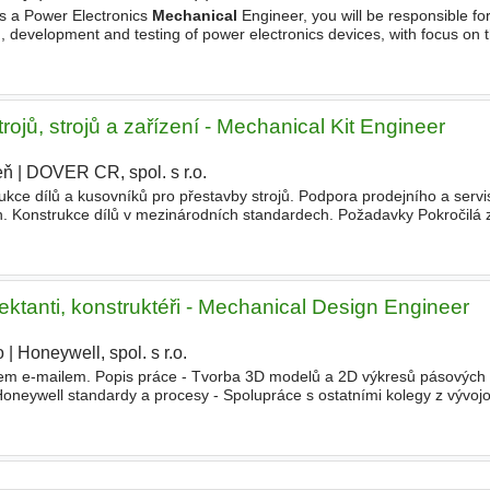
As a Power Electronics
Mechanical
Engineer, you will be responsible fo
, development and testing of power electronics devices, with focus on 
er of the global Power Electronics (PE) Center of Excellence
strojů, strojů a zařízení - Mechanical Kit Engineer
eň
|
DOVER CR, spol. s r.o.
|
kce dílů a kusovníků pro přestavby strojů. Podpora prodejního a servi
h. Konstrukce dílů v mezinárodních standardech. Požadavky Pokročilá 
kalářský titul v strojním případně obdobném oboru nebo 2
ojektanti, konstruktéři - Mechanical Design Engineer
o
|
Honeywell, spol. s r.o.
|
lem e-mailem. Popis práce - Tvorba 3D modelů a 2D výkresů pásových
Honeywell standardy a procesy - Spolupráce s ostatními kolegy z vývoj
 požadavků, aplikace postupů produktového plánu