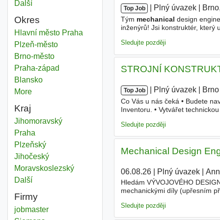
Další
města
|
|
Plný úvazek
|
Brno
Top Job
Okres
Tým
mechanical
design engine
inženýrů! Jsi konstruktér, kter
Mechanical
Hlavní město Praha
Okres
vést tým (5-7
mechanical
desig
Sledujte později
Mechanical
Plzeň-město
Okres
Mechanical
Brno-město
Okres
Mechanical
Praha-západ
Okres
STROJNÍ KONSTRUK
Mechanical
Blansko
Okres
|
|
Plný úvazek
|
Brno
Top Job
More
districts
Co Vás u nás čeká • Budete na
Kraj
Inventoru. • Vytvářet technicko
průvodní dokumentaci k jednotl
Mechanical
Jihomoravský
Kraj
Sledujte později
Mechanical
Praha
Kraj
Mechanical
Plzeňský
Kraj
Mechanical Design Engi
Mechanical
Jihočeský
Kraj
Mechanical
Moravskoslezský
Kraj
06.08.26
|
Plný úvazek
|
Ann
Další
kraj
Hledám VÝVOJOVÉHO DESIGNÉ
mechanickými díly (upřesním př
Firmy
mechanických a elektromechanic
Sledujte později
jobmaster