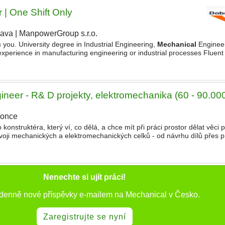
 | One Shift Only
rava
|
ManpowerGroup s.r.o.
 you. University degree in Industrial Engineering,
Mechanical
Engineer
 experience in manufacturing engineering or industrial processes Fluent
ily use in an international environment) Strong
neer - R& D projekty, elektromechanika (60 - 90.00
once
nstruktéra, který ví, co dělá, a chce mít při práci prostor dělat věci
oji mechanických a elektromechanických celků - od návrhu dílů přes p
vat s elektro týmem, montáží i nákupem, la
Nenechte si ujít práci!
 denně nové příspěvky e-mailem na Mechanical v Česko.
Zaregistrujte se nyní