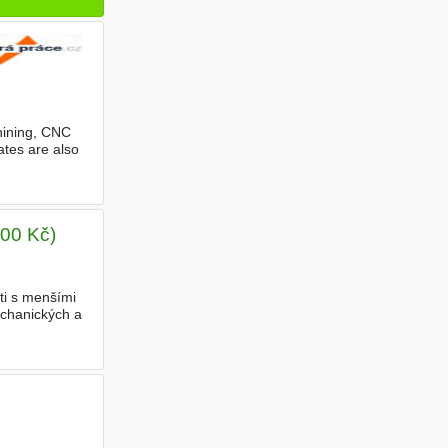
tart |
hining, CNC
ates are also
000 Kč)
ti s menšími
echanických a