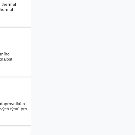
r thermal
thermal
sního
znalost
 dopravníků a
ových týmů pro