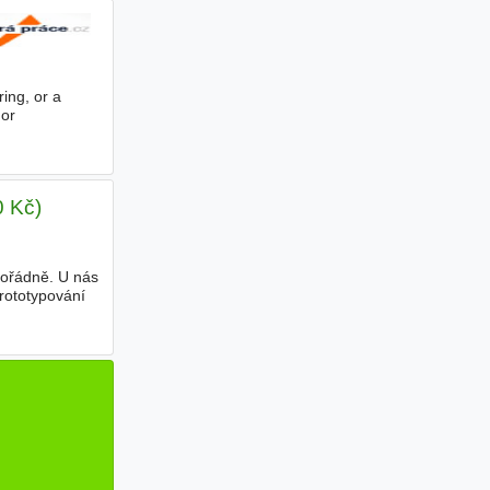
ing, or a
 or
0 Kč)
 pořádně. U nás
rototypování