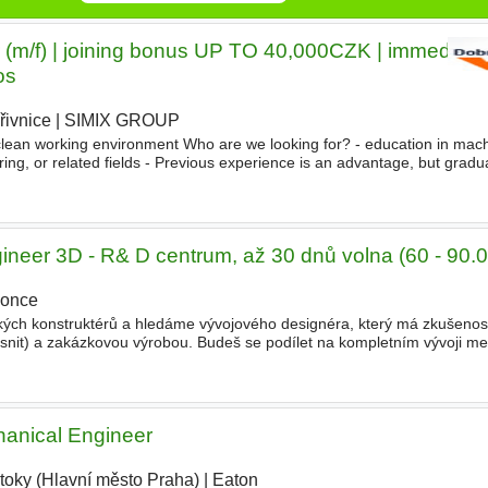
m/f) | joining bonus UP TO 40,000CZK | immediate s
os
řivnice
|
SIMIX GROUP
clean working environment Who are we looking for? - education in mac
ing, or related fields - Previous experience is an advantage, but gradu
cal documentation - Willingness to work in a three
neer 3D - R& D centrum, až 30 dnů volna (60 - 90.
once
ých konstruktérů a hledáme vývojového designéra, který má zkušenos
nit) a zakázkovou výrobou. Budeš se podílet na kompletním vývoji m
ch výcvikových systémů - od návrhu dílů po prototypo
hanical Engineer
toky (Hlavní město Praha)
|
Eaton
|