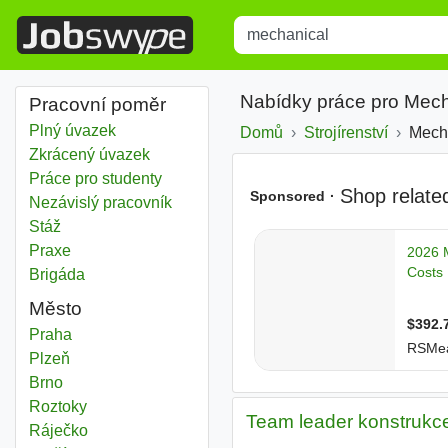
Title
Type 1 or more characters for r
Nabídky práce pro Mech
Pracovní poměr
Plný úvazek
Domů
Strojírenství
Mech
Zkrácený úvazek
Práce pro studenty
Nezávislý pracovník
Stáž
Praxe
Brigáda
Město
Mechanical
Praha
Mechanical
Plzeň
Mechanical
Brno
Mechanical
Roztoky
Team leader konstrukce 
Mechanical
Ráječko