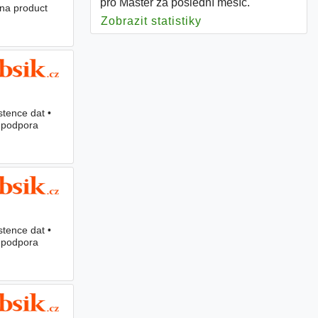
pro Master za poslední měsíc.
na product
Zobrazit statistiky
pro Master
stence dat •
• podpora
stence dat •
• podpora