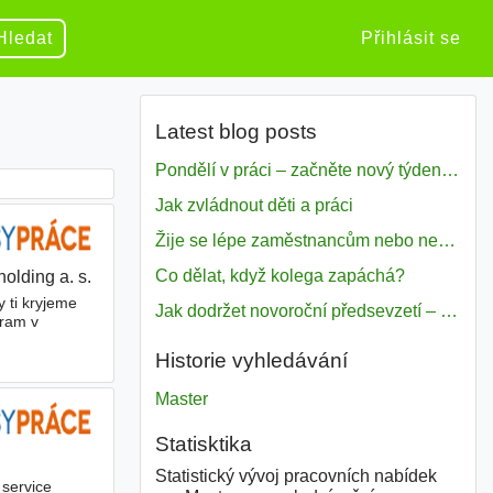
Hledat
Přihlásit se
Latest blog posts
Pondělí v práci – začněte nový týden s motivací
Jak zvládnout děti a práci
Žije se lépe zaměstnancům nebo nezavislým pracovníkům
Co dělat, když kolega zapáchá?
holding a. s.
|
 ti kryjeme
Jak dodržet novoroční předsevzetí – naše tipy pro dobrý začátek roku 2018
ram v
Historie vyhledávání
Master
Statisktika
Statistický vývoj pracovních nabídek
 service