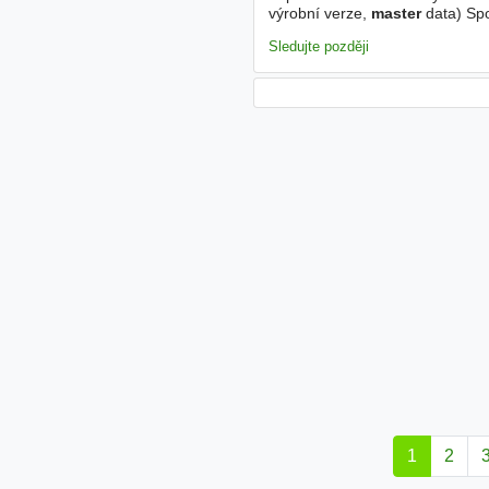
výrobní verze,
master
data) Spo
dostupnosti materiálu a zajiště
Sledujte později
1
2