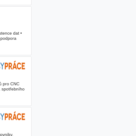
stence dat •
• podpora
mů pro CNC
a spotřebního
ovníky,