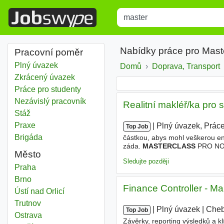
Title
Type 1 or more characters for r
Nabídky práce pro Mast
Pracovní poměr
Plný úvazek
Domů
Doprava, Transport
Zkrácený úvazek
Práce pro studenty
Nezávislý pracovník
Realitní makléř/ka pro 
Stáž
Praxe
|
|
Plný úvazek, Práce
Top Job
Brigáda
částkou, abys mohl veškerou ene
záda.
MASTERCLASS
PRO NOV
Město
hodnotě stovek tisíc korun, kter
Sledujte později
Master
Praha
Master
Brno
Finance Controller - M
Master
Ústí nad Orlicí
Master
Trutnov
|
|
Plný úvazek
|
Che
Top Job
Master
Ostrava
Závěrky, reporting výsledků a kl