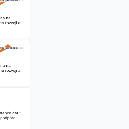
ěna na
na rozvoji a
ěna na
na rozvoji a
stence dat •
• podpora