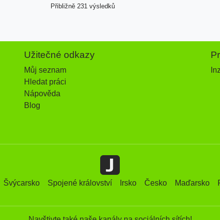
Přibližně 231 výsledků
Užitečné odkazy
P
Můj seznam
In
Hledat práci
Nápověda
Blog
Švýcarsko
Spojené království
Irsko
Česko
Maďarsko
Navštivte také naše kanály na sociálních sítích!