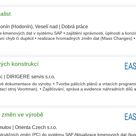
list
onín (Hodonín), Veselí nad
|
Dobrá práce
ce kmenových dat v systému SAP • zajištění správnosti, úplnosti a konzi
vání chyb či duplicit • realizace hromadných změn dat (Mass Changes) 
ů v rámci 1st line support • tvorba a standa
vých konstrukcí
ec
|
DIRIGERE servis s.r.o.
|
vé dokumentace do výroby. • Tvorba pálících plánů a vrtacích progra
rtací stroj Voortman). • Zajišťování, správa a evidence náhradních dílů 
rganizace a zajišťování pravidelných
h změn ve výrobě
mutov
|
Orienta Czech s.r.o.
|
trukčních změn (PC) do systému SAP Aktualizace kmenových dat (kus