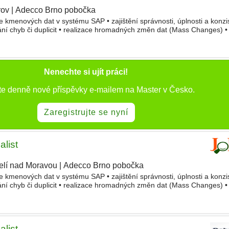
rov
|
Adecco Brno pobočka
ce kmenových dat v systému SAP • zajištění správnosti, úplnosti a konzi
vání chyb či duplicit • realizace hromadných změn dat (Mass Changes) 
ů v rámci 1st line support • tvorba a standa
Nenechte si ujít práci!
te denně nové příspěvky e-mailem na Master v Česko.
Zaregistrujte se nyní
list
elí nad Moravou
|
Adecco Brno pobočka
ce kmenových dat v systému SAP • zajištění správnosti, úplnosti a konzi
vání chyb či duplicit • realizace hromadných změn dat (Mass Changes) 
ů v rámci 1st line support • tvorba a standa
list