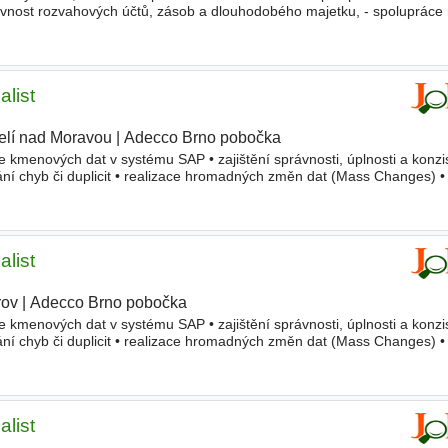
vnost rozvahových účtů, zásob a dlouhodobého majetku, - spolupráce 
ch
master
dat, - nastavování a dodržování interních
list
elí nad Moravou
|
Adecco Brno pobočka
|
ce kmenových dat v systému SAP • zajištění správnosti, úplnosti a konzi
vání chyb či duplicit • realizace hromadných změn dat (Mass Changes) 
ů v rámci 1st line support • tvorba a standa
list
rov
|
Adecco Brno pobočka
|
ce kmenových dat v systému SAP • zajištění správnosti, úplnosti a konzi
vání chyb či duplicit • realizace hromadných změn dat (Mass Changes) 
ů v rámci 1st line support • tvorba a standa
list