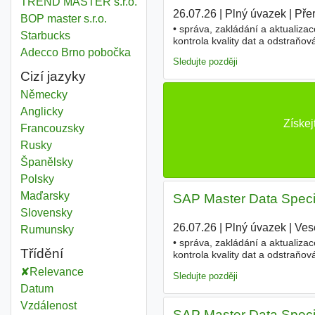
TREND MASTER s.r.o.
26.07.26
|
Plný úvazek
|
Pře
BOP master s.r.o.
• správa, zakládání a aktualiza
Starbucks
kontrola kvality dat a odstraňo
Adecco Brno pobočka
uživatelů SAP a řešení požadavk
Sledujte později
Cizí jazyky
Německy
Anglicky
Získej
Francouzsky
Rusky
Španělsky
Polsky
Maďarsky
SAP Master Data Specia
Slovensky
26.07.26
|
Plný úvazek
|
Ves
Rumunsky
• správa, zakládání a aktualiza
Třídění
kontrola kvality dat a odstraňo
uživatelů SAP a řešení požadavk
Relevance
Sledujte později
Datum
Vzdálenost
SAP Master Data Specia