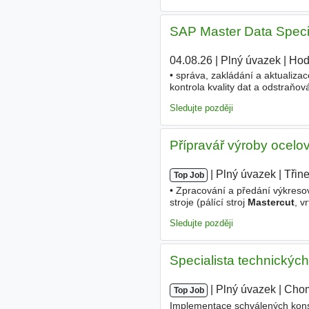
SAP Master Data Specia
04.08.26
|
Plný úvazek
|
Hod
• správa, zakládání a aktualiza
kontrola kvality dat a odstraňo
uživatelů SAP a řešení požadavk
Sledujte později
Přípravář výroby ocelo
|
|
Plný úvazek
|
Třin
Top Job
• Zpracování a předání výkreso
stroje (pálící stroj
Mastercut
, v
materiálu pro CNC zařízení. • O
Sledujte později
Specialista technickýc
|
|
Plný úvazek
|
Cho
Top Job
Implementace schválených kons