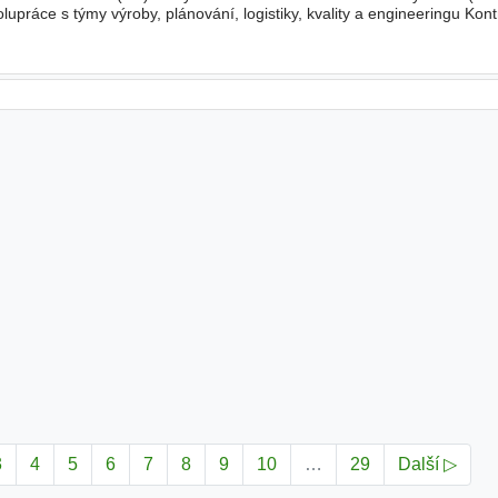
lupráce s týmy výroby, plánování, logistiky, kvality a engineeringu Kont
ní připravenosti výrobních linek Správa dokumentace změn
3
4
5
6
7
8
9
10
…
29
Další ▷