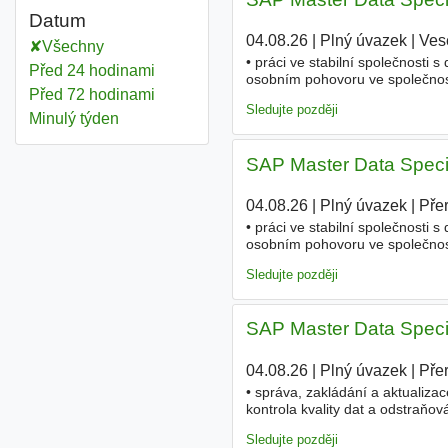
Datum
04.08.26
|
Plný úvazek
|
Ves
Všechny
• práci ve stabilní společnosti
Před 24 hodinami
osobním pohovoru ve společnosti
Před 72 hodinami
digitalizaci firemních procesů •
Sledujte později
Minulý týden
SAP Master Data Specia
04.08.26
|
Plný úvazek
|
Pře
• práci ve stabilní společnosti
osobním pohovoru ve společnosti
digitalizaci firemních procesů •
Sledujte později
SAP Master Data Specia
04.08.26
|
Plný úvazek
|
Pře
• správa, zakládání a aktualiza
kontrola kvality dat a odstraňo
uživatelů SAP a řešení požadavk
Sledujte později