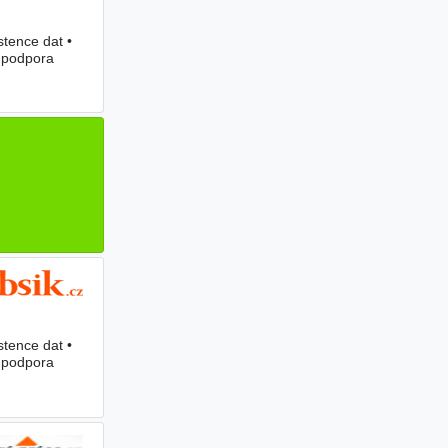
stence dat •
• podpora
stence dat •
• podpora