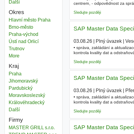
Další
města
centrem, - odpovědnost za sprá
costingu a kontrole související
Okres
Sledujte později
Master
Hlavní město Praha
Okres
Master
Brno-město
Okres
SAP Master Data Specia
Master
Praha-východ
Okres
03.08.26
|
Plný úvazek
|
Ves
Master
Ústí nad Orlicí
Okres
• správa, zakládání a aktualiza
Master
Trutnov
Okres
kontrola kvality dat a odstraňo
More
districts
uživatelů SAP a řešení požadavk
Sledujte později
Kraj
Master
Praha
Kraj
SAP Master Data Specia
Master
Jihomoravský
Kraj
Master
Pardubický
Kraj
03.08.26
|
Plný úvazek
|
Pře
Master
Moravskoslezský
Kraj
• správa, zakládání a aktualiza
kontrola kvality dat a odstraňo
Master
Královéhradecký
Kraj
uživatelů SAP a řešení požadavk
Další
kraj
Sledujte později
Firmy
SAP Master Data Specia
MASTER GRILL s.r.o.