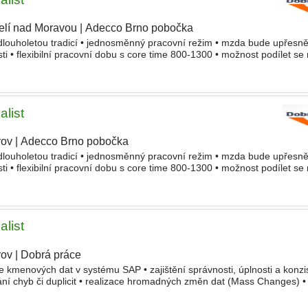
elí nad Moravou
|
Adecco Brno pobočka
 s dlouholetou tradicí • jednosměnný pracovní režim • mzda bude upřesn
 • flexibilní pracovní dobu s core time 800-1300 • možnost podílet se 
 5 týdnů dovolené • příspěvek na penzijní př
list
rov
|
Adecco Brno pobočka
 s dlouholetou tradicí • jednosměnný pracovní režim • mzda bude upřesn
 • flexibilní pracovní dobu s core time 800-1300 • možnost podílet se 
 5 týdnů dovolené • příspěvek na penzijní př
list
rov
|
Dobrá práce
ce kmenových dat v systému SAP • zajištění správnosti, úplnosti a konzi
vání chyb či duplicit • realizace hromadných změn dat (Mass Changes) 
ů v rámci 1st line support • tvorba a standa