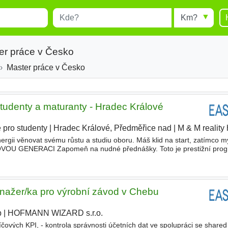
Místo
Radius
esults.
Type 1 or more characters for
results.
er práce v Česko
Master práce v Česko
studenty a maturanty - Hradec Králové
 pro studenty
|
Hradec Králové, Předměřice nad
|
M & M reality 
rgii věnovat svému růstu a studiu oboru. Máš klid na start, zatímco my
OU GENERACI Zapomeň na nudné přednášky. Toto je prestižní prog
ý od nás dostáváš jako investici do našeho partnerství. V deseti
anažer/ka pro výrobní závod v Chebu
b
|
HOFMANN WIZARD s.r.o.
|
íčových KPI, - kontrola správnosti účetních dat ve spolupráci se shared