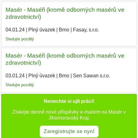
Masér - Maséři (kromě odborných masérů ve
zdravotnictví)
04.01.24
|
Plný úvazek
|
Brno
|
Fasay, s.r.o.
|
Sledujte později
Masér - Maséři (kromě odborných masérů ve
zdravotnictví)
03.01.24
|
Plný úvazek
|
Brno
|
Sen Sawan s.r.o.
|
Sledujte později
Nenechte si ujít práci!
Získejte denně nové příspěvky e-mailem na Masér v
Jihomoravský Kraj.
Zaregistrujte se nyní