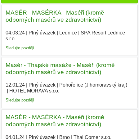
MASÉR - MASÉRKA - Maséři (kromě
odborných masérů ve zdravotnictví)
04.03.24
|
Plný úvazek
|
Lednice
|
SPA Resort Lednice
s.r.o.
|
Sledujte později
Masér - Thajské masáže - Maséři (kromě
odborných masérů ve zdravotnictví)
12.01.24
|
Plný úvazek
|
Pohořelice (Jihomoravský kraj)
|
HOTEL MORAVA s.r.o.
|
Sledujte později
MASÉR - MASÉRKA - Maséři (kromě
odborných masérů ve zdravotnictví)
04.01.24
|
Plný úvazek
|
Brno
|
Thai Corner s.r.o.
|