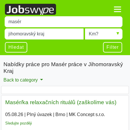
Title
Type 1 or more characters for results.
Místo
Radius
Type 1 or more characters for results.
Hledat
Filter
Nabídky práce pro Masér práce v Jihomoravský
Kraj
Back to category
Masér/ka relaxačních rituálů (zaškolíme vás)
05.08.26
|
Plný úvazek
|
Brno
|
MK Concept s.r.o.
Sledujte později