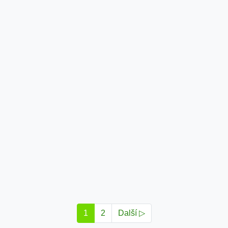
1
2
Další ▷