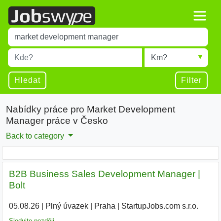
Title
Type 1 or more characters for results.
Místo
Radius
Type 1 or more characters for results.
Hledat
Filter
Nabídky práce pro Market Development
Manager práce v Česko
Back to category
B2B Business Sales Development Manager |
Bolt
05.08.26
|
Plný úvazek
|
Praha
|
StartupJobs.com s.r.o.
Sledujte později