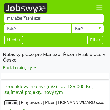
Title
Type 1 or more characters for results.
Místo
Radius
Type 1 or more characters for results.
Hledat
Filter
Nabídky práce pro Manažer Řízení Rizik práce v
Česko
Back to category
Produktový inženýr (m/ž) - až 125 000 Kč,
zajímavé projekty, nový tým
|
|
Plný úvazek
|
Plzeň
|
HOFMANN WIZARD s.r.o.
|
Top Job