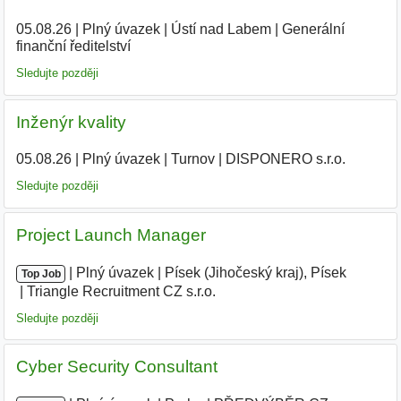
05.08.26
|
Plný úvazek
|
Ústí nad Labem
|
Generální
finanční ředitelství
|
Sledujte později
Inženýr kvality
05.08.26
|
Plný úvazek
|
Turnov
|
DISPONERO s.r.o.
Sledujte později
Project Launch Manager
|
|
Plný úvazek
|
Písek (Jihočeský kraj), Písek
|
Top Job
Triangle Recruitment CZ s.r.o.
|
Sledujte později
Cyber Security Consultant