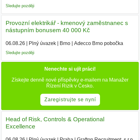
Sledujte později
Provozní elektrikář - kmenový zaměstnanec s
nástupním bonusem 40 000 Kč
06.08.26
|
Plný úvazek
|
Brno
|
Adecco Brno pobočka
|
Sledujte později
Nenechte si ujít práci!
Získejte denně nové příspěvky e-mailem na Manažer
Řízení Rizik v Česko.
Zaregistrujte se nyní
Head of Risk, Controls & Operational
Excellence
06.08.26
|
Plný úvazek
|
Praha
|
Grafton Recruitment, s.r.o.