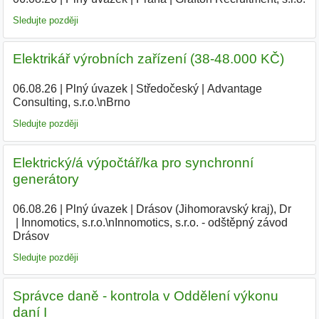
Sledujte později
Elektrikář výrobních zařízení (38-48.000 KČ)
06.08.26
|
Plný úvazek
|
Středočeský
|
Advantage
Consulting, s.r.o.\nBrno
Sledujte později
Elektrický/á výpočtář/ka pro synchronní
generátory
06.08.26
|
Plný úvazek
|
Drásov (Jihomoravský kraj), Dr
|
Innomotics, s.r.o.\nInnomotics, s.r.o. - odštěpný závod
Drásov
Sledujte později
Správce daně - kontrola v Oddělení výkonu
daní I