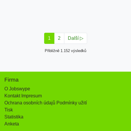
1
2
Další ▷
Přibližně 1.152 výsledků
Firma
O Jobswype
Kontakt Impresum
Ochrana osobních údajů Podmínky užití
Tisk
Statistika
Anketa