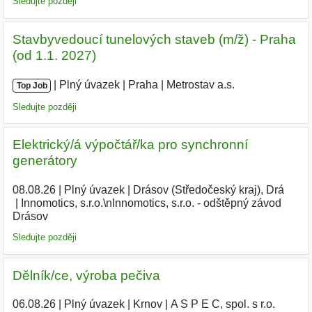
Sledujte později
Stavbyvedoucí tunelových staveb (m/ž) - Praha
(od 1.1. 2027)
|
|
Plný úvazek
|
Praha
|
Metrostav a.s.
Top Job
Sledujte později
Elektrický/á výpočtář/ka pro synchronní
generátory
08.08.26
|
Plný úvazek
|
Drásov (Středočeský kraj), Drá
|
Innomotics, s.r.o.\nInnomotics, s.r.o. - odštěpný závod
Drásov
Sledujte později
Dělník/ce, výroba pečiva
06.08.26
|
Plný úvazek
|
Krnov
|
A S P E C, spol. s r.o.