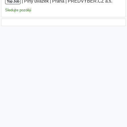
|
|
Plný úvazek
|
Praha
|
PŘEDVÝBĚR.CZ a.s.
Top Job
Sledujte později