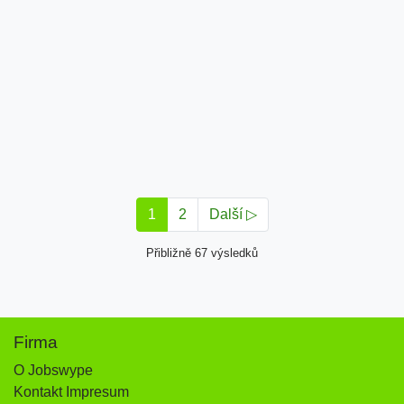
1
2
Další ▷
Přibližně 67 výsledků
Firma
O Jobswype
Kontakt Impresum