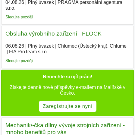
04.08.26
|
Plný úvazek
|
PRAGMA personální agentura
s.r.o.
|
Sledujte později
Obsluha výrobního zařízení - FLOCK
06.08.26
|
Plný úvazek
|
Chlumec (Ústecký kraj), Chlume
|
FIA ProTeam s.r.o.
Sledujte později
Nenechte si ujít práci!
Získejte denně nové příspěvky e-mailem na Malířské v
Česko.
Zaregistrujte se nyní
Mechanik/-čka dílny vývoje strojních zařízení -
mnoho benefitů pro vás