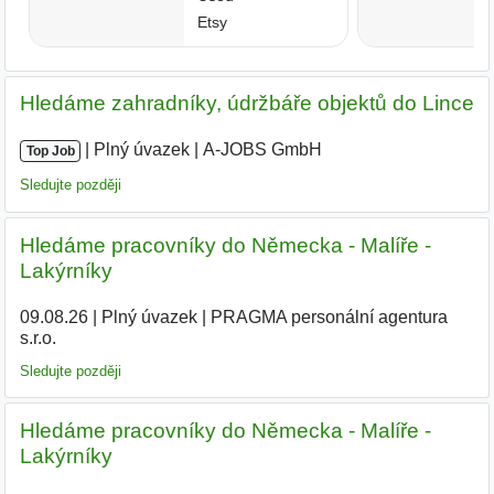
Hledáme zahradníky, údržbáře objektů do Lince
|
|
Plný úvazek
|
A-JOBS GmbH
|
Top Job
Sledujte později
Hledáme pracovníky do Německa - Malíře -
Lakýrníky
09.08.26
|
Plný úvazek
|
PRAGMA personální agentura
s.r.o.
Sledujte později
Hledáme pracovníky do Německa - Malíře -
Lakýrníky