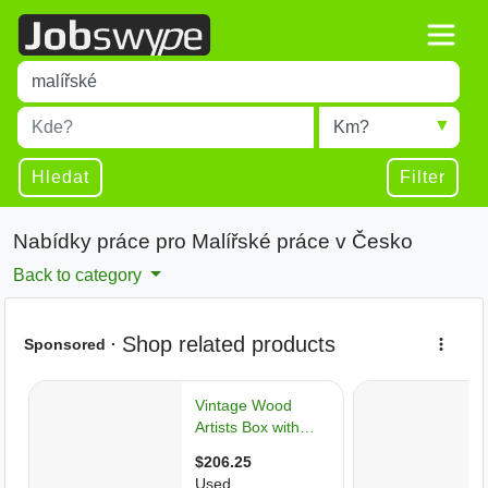
Title
Type 1 or more characters for results.
Místo
Radius
Type 1 or more characters for results.
Hledat
Filter
Nabídky práce pro Malířské práce v Česko
Back to category