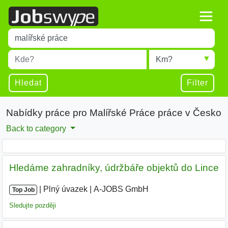
Title
Type 1 or more characters for results.
Místo
Radius
Type 1 or more characters for results.
Hledat
Filter
Nabídky práce pro Malířské Práce práce v Česko
Back to category
Hledáme zahradníky, údržbáře objektů do Lince
|
|
Plný úvazek
|
A-JOBS GmbH
|
Top Job
Sledujte později