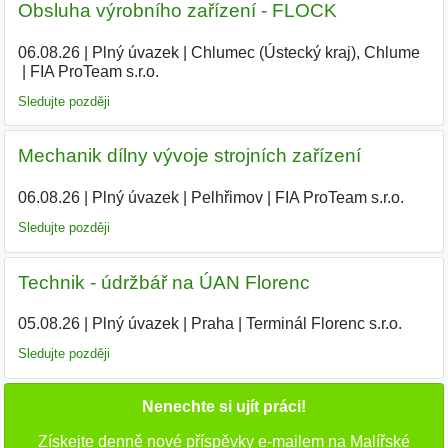
Obsluha výrobního zařízení - FLOCK
06.08.26
|
Plný úvazek
|
Chlumec (Ústecký kraj), Chlume
|
FIA ProTeam s.r.o.
Sledujte později
Mechanik dílny vývoje strojních zařízení
06.08.26
|
Plný úvazek
|
Pelhřimov
|
FIA ProTeam s.r.o.
Sledujte později
Technik - údržbář na ÚAN Florenc
05.08.26
|
Plný úvazek
|
Praha
|
Terminál Florenc s.r.o.
Sledujte později
Nenechte si ujít práci!
Získejte denně nové příspěvky e-mailem na Malířské