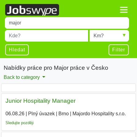
Title
Type 1 or more characters for results.
Místo
Radius
Type 1 or more characters for results.
Hledat
Filter
Nabídky práce pro Major práce v Česko
Back to category
Junior Hospitality Manager
06.08.26
|
Plný úvazek
|
Brno
|
Majordo Hospitality s.r.o.
|
Sledujte později