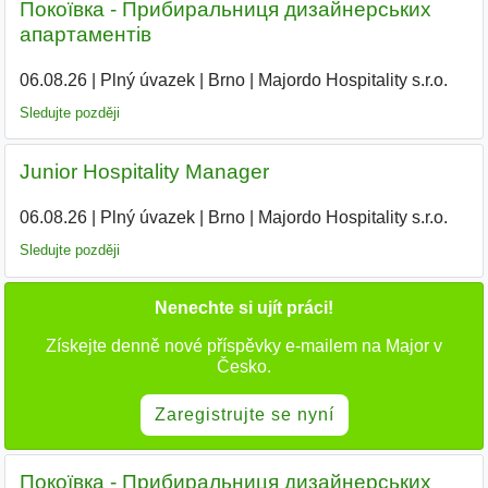
Покоївка - Прибиральниця дизайнерських
апартаментів
06.08.26
|
Plný úvazek
|
Brno
|
Majordo Hospitality s.r.o.
|
Sledujte později
Junior Hospitality Manager
06.08.26
|
Plný úvazek
|
Brno
|
Majordo Hospitality s.r.o.
|
Sledujte později
Nenechte si ujít práci!
Získejte denně nové příspěvky e-mailem na Major v
Česko.
Zaregistrujte se nyní
Покоївка - Прибиральниця дизайнерських