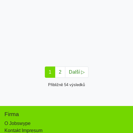
1
2
Další ▷
Přibližně 54 výsledků
Firma
O Jobswype
Kontakt Impresum