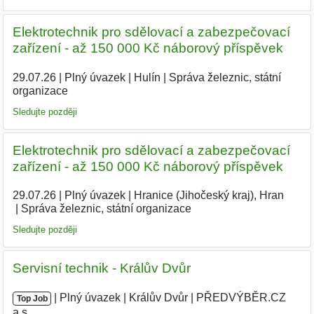
Elektrotechnik pro sdělovací a zabezpečovací
zařízení - až 150 000 Kč náborový příspěvek
29.07.26
|
Plný úvazek
|
Hulín
|
Správa železnic, státní
organizace
Sledujte později
Elektrotechnik pro sdělovací a zabezpečovací
zařízení - až 150 000 Kč náborový příspěvek
29.07.26
|
Plný úvazek
|
Hranice (Jihočeský kraj), Hran
|
Správa železnic, státní organizace
Sledujte později
Servisní technik - Králův Dvůr
|
|
Plný úvazek
|
Králův Dvůr
|
PŘEDVÝBĚR.CZ
Top Job
a.s.
|