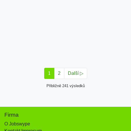
1
2
Další ▷
Přibližně 241 výsledků
Firma
O Jobswype
Kontakt Impresum