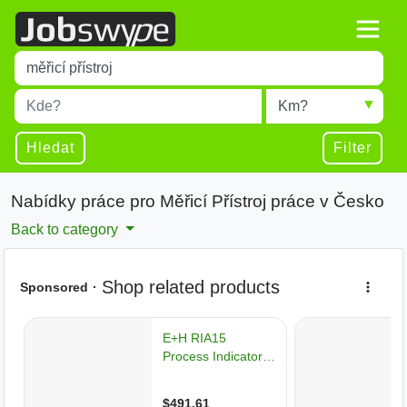
Title
Type 1 or more characters for results.
Místo
Radius
Type 1 or more characters for results.
Hledat
Filter
Nabídky práce pro Měřicí Přístroj práce v Česko
Back to category