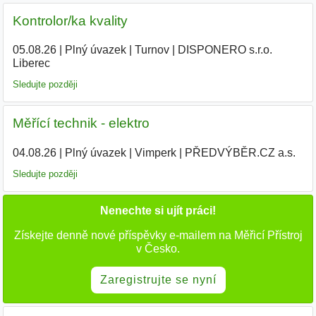
Kontrolor/ka kvality
05.08.26
|
Plný úvazek
|
Turnov
|
DISPONERO s.r.o.
Liberec
Sledujte později
Měřící technik - elektro
04.08.26
|
Plný úvazek
|
Vimperk
|
PŘEDVÝBĚR.CZ a.s.
|
Sledujte později
Nenechte si ujít práci!
Získejte denně nové příspěvky e-mailem na Měřicí Přístroj
v Česko.
Zaregistrujte se nyní