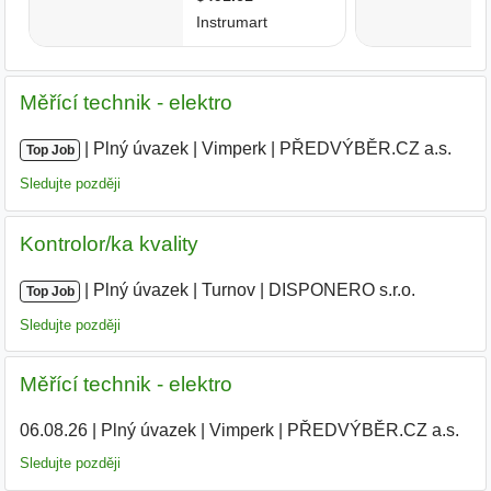
Měřící technik - elektro
|
|
Plný úvazek
|
Vimperk
|
PŘEDVÝBĚR.CZ a.s.
|
Top Job
Sledujte později
Kontrolor/ka kvality
|
|
Plný úvazek
|
Turnov
|
DISPONERO s.r.o.
Top Job
Sledujte později
Měřící technik - elektro
06.08.26
|
Plný úvazek
|
Vimperk
|
PŘEDVÝBĚR.CZ a.s.
Sledujte později