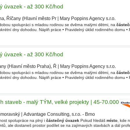
 úvazek - až 300 Kč/hod
ha, Říčany (Hlavní město Pr
|
Mary Poppins Agency s.r.o.
|
obou spolupráci s mladou rodinou se dvěma malými dětmi, na
částeč
nkrétní dny dohodou. Náplň práce • Pravidelný úklid rodinného domu • 
í dětí • Výpomoc s nákupy a přípravou jídla
Místo
 úvazek - až 300 Kč/hod
any (Hlavní město Praha), Ř
|
Mary Poppins Agency s.r.o.
|
obou spolupráci s mladou rodinou se dvěma malými dětmi, na
částeč
nkrétní dny dohodou. Náplň práce • Pravidelný úklid rodinného domu • 
í dětí • Výpomoc s nákupy a přípravou jídla
Místo
h staveb - malý TÝM, velké projekty | 45-70.000 Kč 
omoravský
|
Advantage Consulting, s.r.o. - Brno
nost spolupráce na plný i
částečný úvazek
Pokud hledáš
místo
, kde 
tů, ale dostaneš prostor podílet se na zajímavých stavbách a dál profe