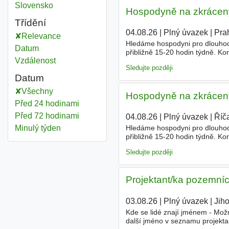
Místo částečný úvazek
Slovensko
Hospodyně na zkrácený
Třídění
04.08.26
|
Plný úvazek
|
Pra
Relevance
Hledáme hospodyni pro dlouhod
Datum
přibližně 15-20 hodin týdně. Ko
Vzdálenost
žehlení • Příležitostné pohlídán
Sledujte později
Datum
Všechny
Hospodyně na zkrácený
Před 24 hodinami
Před 72 hodinami
04.08.26
|
Plný úvazek
|
Říč
Minulý týden
Hledáme hospodyni pro dlouhod
přibližně 15-20 hodin týdně. Ko
žehlení • Příležitostné pohlídán
Sledujte později
Projektant/ka pozemníc
03.08.26
|
Plný úvazek
|
Jih
Kde se lidé znají jménem - Mož
další jméno v seznamu projektan