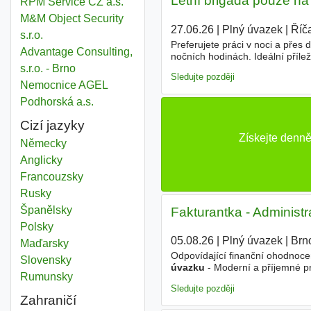
Letní brigáda pouze na
RPM Service CZ a.s.
M&M Object Security
27.06.26
|
Plný úvazek
|
Říč
s.r.o.
Preferujete práci v noci a přes
Advantage Consulting,
nočních hodinách. Ideální přílež
práci s volným dnem. - Nakládk
s.r.o. - Brno
Sledujte později
Nemocnice AGEL
Podhorská a.s.
Cizí jazyky
Získejte denn
Německy
Anglicky
Francouzsky
Rusky
Španělsky
Fakturantka - Administ
Polsky
05.08.26
|
Plný úvazek
|
Brn
Maďarsky
Odpovídající finanční ohodnocen
Slovensky
úvazku
- Moderní a příjemné pra
Rumunsky
dobrou dostupností
Místo
výkon
Sledujte později
Zahraničí