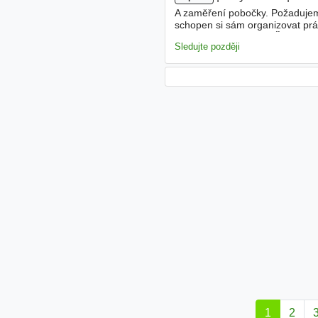
A zaměření pobočky. Požadujem
schopen si sám organizovat prác
pracovního poměru ●
Částečn
Sledujte později
1
2