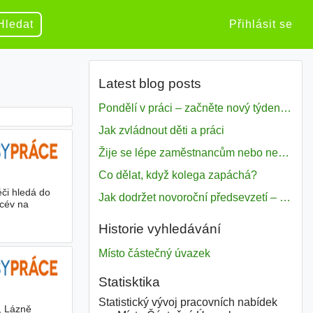
Hledat
Přihlásit se
Latest blog posts
Pondělí v práci – začněte nový týden s motivací
Jak zvládnout děti a práci
Žije se lépe zaměstnancům nebo nezavislým pracovníkům
Co dělat, když kolega zapáchá?
či hledá do
Jak dodržet novoroční předsevzetí – naše tipy pro dobrý začátek roku 2018
 cév na
Historie vyhledávání
Místo částečný úvazek
Statisktika
Statistický vývoj pracovních nabídek
, Lázně