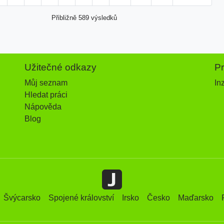
Přibližně 589 výsledků
Užitečné odkazy
P
Můj seznam
In
Hledat práci
Nápověda
Blog
Švýcarsko
Spojené království
Irsko
Česko
Maďarsko