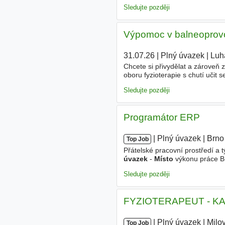
se s Tebou potkáme. Budeš navr
Sledujte později
Výpomoc v balneoprovoz
31.07.26
|
Plný úvazek
|
Luh
Chcete si přivydělat a zároveň
oboru fyzioterapie s chutí učit 
zkušené fyzioterapeuty, kteří m
Sledujte později
Programátor ERP
|
|
Plný úvazek
|
Brno
Top Job
Přátelské pracovní prostředí a 
úvazek
-
Místo
výkonu práce Br
životopis. Budeme Vás v nejbl
Sledujte později
FYZIOTERAPEUT - KA - m
|
|
Plný úvazek
|
Milo
Top Job