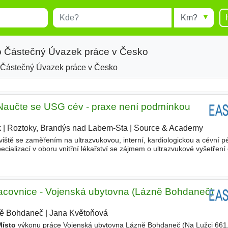
Místo
Radius
esults.
Type 1 or more characters for
results.
o Částečný Úvazek práce v Česko
 Částečný Úvazek práce v Česko
Naučte se USG cév - praxe není podmínkou
k
|
Roztoky, Brandýs nad Labem-Sta
|
Source & Academy
|
tě se zaměřením na ultrazvukovou, interní, kardiologickou a cévní pé
ecializací v oboru vnitřní lékařství se zájmem o ultrazvukové vyšetření
íjemné a podporující prostředí, moderní vybavení
racovnice - Vojenská ubytovna (Lázně Bohdaneč)
ě Bohdaneč
|
Jana Květoňová
Místo
výkonu práce Vojenská ubytovna Lázně Bohdaneč (Na Lužci 661