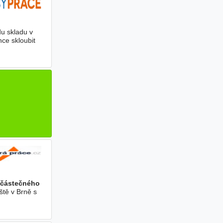
du skladu v
ce skloubit
částečného
ště v Brně s