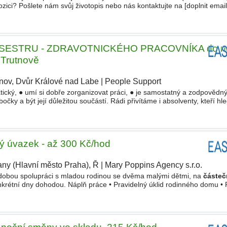
ci? Pošlete nám svůj životopis nebo nás kontaktujte na [doplnit email 
kladní, Vyučení Typ pracovního poměru Plný
úvazek
 SESTRU - ZDRAVOTNICKÉHO PRACOVNÍKA do n
 Trutnově
tnov, Dvůr Králové nad Labe
|
People Support
|
tický, ● umí si dobře zorganizovat práci, ● je samostatný a zodpovědn
čky a být její důležitou součástí. Rádi přivítáme i absolventy, kteří hl
pracovního poměru ● plný nebo
částečný úvazek
, ● nástup od 08
 úvazek - až 300 Kč/hod
any (Hlavní město Praha), Ř
|
Mary Poppins Agency s.r.o.
|
obou spolupráci s mladou rodinou se dvěma malými dětmi, na
částeč
nkrétní dny dohodou. Náplň práce • Pravidelný úklid rodinného domu • 
í dětí • Výpomoc s nákupy a přípravou jídla
Místo