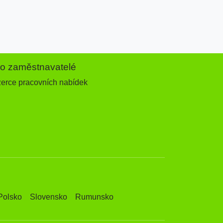
ro zaměstnavatelé
zerce pracovních nabídek
Polsko
Slovensko
Rumunsko