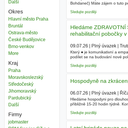
Další
města
Bohdaneč) Máte zájem o tuto pozi
Těšíme se na vás! Vzdělání Zá
Okres
Sledujte později
Místo částečný úvazek
Hlavní město Praha
Okres
Místo částečný úvazek
Bruntál
Okres
Hledáme ZDRAVOTNÍ
Místo částečný úvazek
Ostrava-město
Okres
rehabilitační pobočky v
Místo částečný úvazek
České Budějovice
Okres
09.07.26
|
Plný úvazek
|
Tru
Místo částečný úvazek
Brno-venkov
Okres
Který ● je komunikativní a empa
More
districts
podílet se na budování nové pobo
kde mohou profesně růst. Typ 
Kraj
Sledujte později
Místo částečný úvazek
Praha
Kraj
Místo částečný úvazek
Moravskoslezský
Kraj
Hospodyně na zkrácený
Místo částečný úvazek
Středočeský
Kraj
Místo částečný úvazek
Jihomoravský
Kraj
06.07.26
|
Plný úvazek
|
Říč
Místo částečný úvazek
Pardubický
Kraj
Hledáme hospodyni pro dlouhod
přibližně 15-20 hodin týdně. Ko
Další
kraj
žehlení • Příležitostné pohlídán
Sledujte později
Firmy
jobmaster