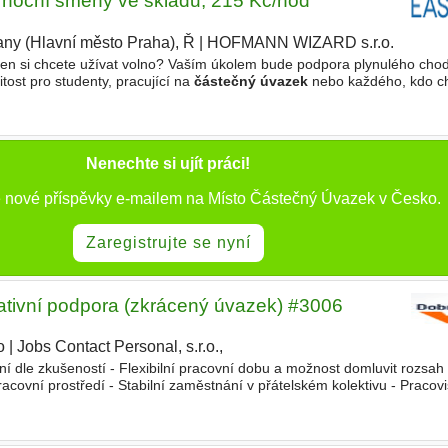
 noční směny ve skladu, 215 Kč/hod
any (Hlavní město Praha), Ř
|
HOFMANN WIZARD s.r.o.
|
 den si chcete užívat volno? Vaším úkolem bude podpora plynulého cho
itost pro studenty, pracující na
částečný úvazek
nebo každého, kdo ch
a a vykládka zásilek - Manipulace s paletovým
Nenechte si ujít práci!
ě nové příspěvky e-mailem na Místo Částečný Úvazek v Česko.
Zaregistrujte se nyní
rativní podpora (zkrácený úvazek) #3006
o
|
Jobs Contact Personal, s.r.o.,
í dle zkušeností - Flexibilní pracovní dobu a možnost domluvit rozsah
covní prostředí - Stabilní zaměstnání v přátelském kolektivu - Pracovi
u práce Modřická 280/58, Brno