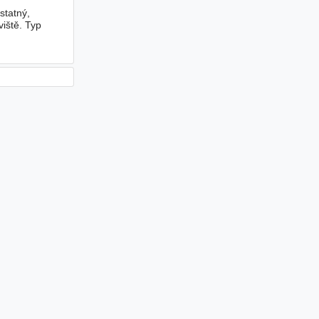
statný,
viště. Typ