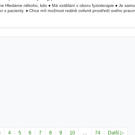
e Hledáme někoho, kdo ● Má vzdělání v oboru fyzioterapie ● Je samo
i s pacienty. ● Chce mít možnost reálně ovlivnit prostředí svého praco
ý
nebo celý
úvazek
. ● Nástup od 08/2026 nebo dohodou ● Pošlete
3
4
5
6
7
8
9
10
…
74
Další ▷