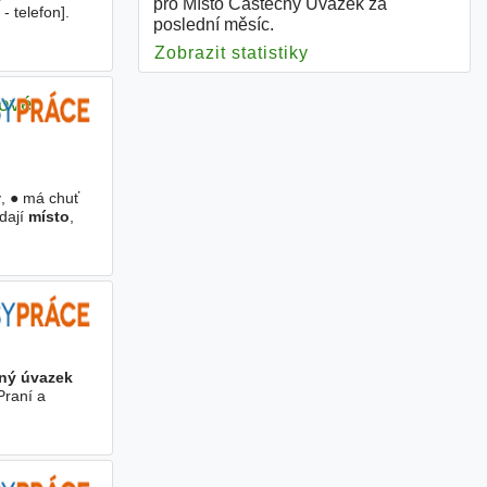
pro Místo Částečný Úvazek za
- telefon].
poslední měsíc.
Zobrazit statistiky
pro Místo Částečný
ové
ý, ● má chuť
edají
místo
,
ný úvazek
Praní a