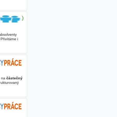
tek-sobota)
absolventy
 Přivítáme i
i na
částečný
rukturovaný