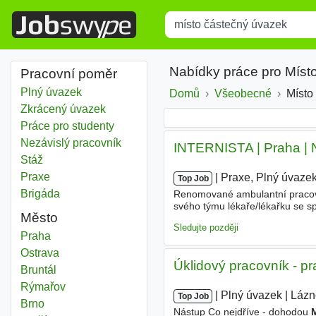
Title
Type 1 or more characters for r
Nabídky práce pro Míst
Pracovní poměr
Plný úvazek
Domů
Všeobecné
Místo
Zkrácený úvazek
Práce pro studenty
Nezávislý pracovník
INTERNISTA | Praha | 
Stáž
Praxe
|
|
Praxe, Plný úvaze
Top Job
Brigáda
Renomované ambulantní pracoviš
svého týmu lékaře/lékařku se sp
Město
částečný úvazek
. Nabízíme př
Sledujte později
Místo částečný úvazek
Praha
Místo částečný úvazek
Ostrava
Úklidový pracovník - p
Místo částečný úvazek
Bruntál
Místo částečný úvazek
Rýmařov
|
|
Plný úvazek
|
Lázn
Top Job
Místo částečný úvazek
Brno
Nástup Co nejdříve - dohodou