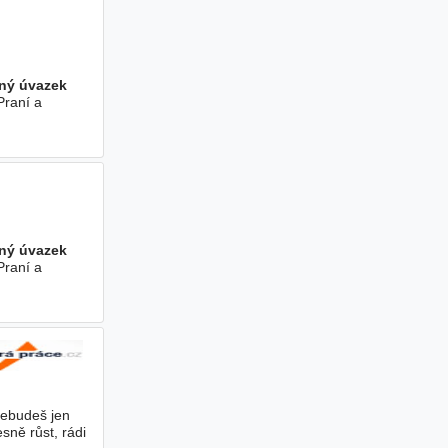
ný úvazek
Praní a
ný úvazek
Praní a
- hrubého
nebudeš jen
sně růst, rádi