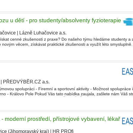
hovat pozemní stavby od prvních návrhů až po finální
u u dětí - pro studenty/absolventy fyzioterapie (pá
ačovice
|
Lázně Luhačovice a.s.
|
 získat cenné zkušenosti z praxe? Do našeho týmu hledáme studenty a 
se novým věcem, získávat praktické zkušenosti a využít léto smysluplně.
ají prostor na
částečný úvazek
nebo mohou
|
PŘEDVÝBĚR.CZ a.s.
týmovou spolupráci - Firemní a sportovní aktivity - Možnost spolupráce 
no - Královo Pole Pokud Vás tato nabídka zaujala, zašlete nám Váš st
ižší době kontaktovat. Společnost PŘEDVÝBĚR.CZ a.s
oderní prostředí, přístrojové vybavení, lékař
vice (Jihomoravský kraj)
|
HR PROfi
|