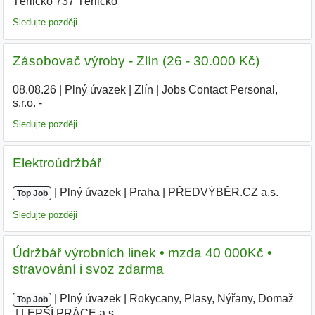
Těrlicko 737 Těrlicko
Sledujte později
Zásobovač výroby - Zlín (26 - 30.000 Kč)
08.08.26
|
Plný úvazek
|
Zlín
|
Jobs Contact Personal,
s.r.o. -
|
Sledujte později
Elektroúdržbář
|
|
Plný úvazek
|
Praha
|
PŘEDVÝBĚR.CZ a.s.
|
Top Job
Sledujte později
Údržbář výrobních linek • mzda 40 000Kč •
stravování i svoz zdarma
|
|
Plný úvazek
|
Rokycany, Plasy, Nýřany, Domaž
|
Top Job
LEPŠÍ PRÁCE a.s.
|