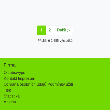
1
2
Další ▷
Přibližně 2.685 výsledků
Firma
O Jobswype
Kontakt Impresum
Ochrana osobních údajů Podmínky užití
Tisk
Statistika
Anketa