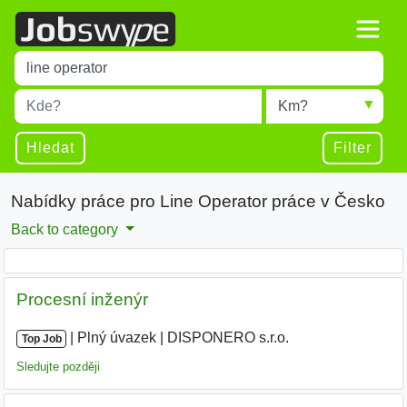
Title
Type 1 or more characters for results.
Místo
Radius
Type 1 or more characters for results.
Hledat
Filter
Nabídky práce pro Line Operator práce v Česko
Back to category
Procesní inženýr
|
|
Plný úvazek
|
DISPONERO s.r.o.
|
Top Job
Sledujte později