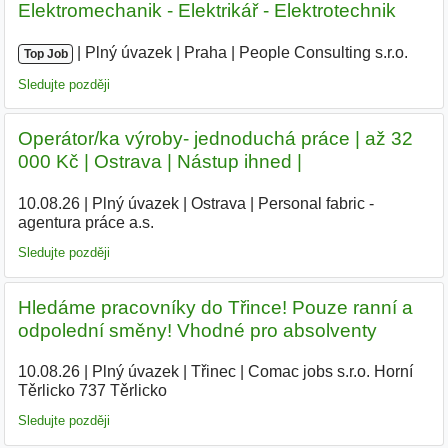
Elektromechanik - Elektrikář - Elektrotechnik
|
|
Plný úvazek
|
Praha
|
People Consulting s.r.o.
Top Job
Sledujte později
Operátor/ka výroby- jednoduchá práce | až 32
000 Kč | Ostrava | Nástup ihned |
10.08.26
|
Plný úvazek
|
Ostrava
|
Personal fabric -
agentura práce a.s.
Sledujte později
Hledáme pracovníky do Třince! Pouze ranní a
odpolední směny! Vhodné pro absolventy
10.08.26
|
Plný úvazek
|
Třinec
|
Comac jobs s.r.o. Horní
Těrlicko 737 Těrlicko
Sledujte později