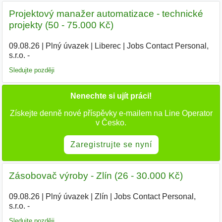
Projektový manažer automatizace - technické
projekty (50 - 75.000 Kč)
09.08.26
|
Plný úvazek
|
Liberec
|
Jobs Contact Personal,
s.r.o. -
Sledujte později
Nenechte si ujít práci!
Získejte denně nové příspěvky e-mailem na Line Operator
v Česko.
Zaregistrujte se nyní
Zásobovač výroby - Zlín (26 - 30.000 Kč)
09.08.26
|
Plný úvazek
|
Zlín
|
Jobs Contact Personal,
s.r.o. -
Sledujte později