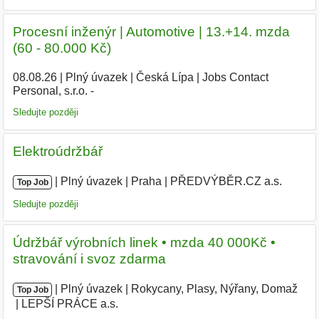
Procesní inženýr | Automotive | 13.+14. mzda
(60 - 80.000 Kč)
08.08.26
|
Plný úvazek
|
Česká Lípa
|
Jobs Contact
Personal, s.r.o. -
Sledujte později
Elektroúdržbář
|
|
Plný úvazek
|
Praha
|
PŘEDVÝBĚR.CZ a.s.
|
Top Job
Sledujte později
Údržbář výrobních linek • mzda 40 000Kč •
stravování i svoz zdarma
|
|
Plný úvazek
|
Rokycany, Plasy, Nýřany, Domaž
|
Top Job
LEPŠÍ PRÁCE a.s.
|