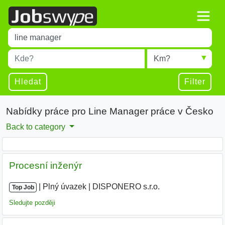
Title
Type 1 or more characters for results.
Místo
Radius
Type 1 or more characters for results.
Hledat
Filter
Nabídky práce pro Line Manager práce v Česko
Back to category
Procesní inženýr
|
|
Plný úvazek
|
DISPONERO s.r.o.
|
Top Job
Sledujte později