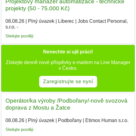
Projektový manažer automatizace - technické
projekty (50 - 75.000 Kč)
08.08.26
|
Plný úvazek
|
Liberec
|
Jobs Contact Personal,
s.r.o. -
|
Sledujte později
Nenechte si ujít práci!
Získejte denně nové příspěvky e-mailem na Line Manager
v Česko.
Zaregistrujte se nyní
Operátor/ka výroby /Podbořany/-nově svozová
doprava z Mostu a Žatce
08.08.26
|
Plný úvazek
|
Podbořany
|
Etimos Human s.r.o.
|
Sledujte později