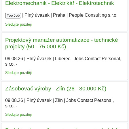
Elektromechanik - Elektrikář - Elektrotechnik
|
|
Plný úvazek
|
Praha
|
People Consulting s.r.o.
Top Job
Sledujte později
Projektový manažer automatizace - technické
projekty (50 - 75.000 Kč)
09.08.26
|
Plný úvazek
|
Liberec
|
Jobs Contact Personal,
s.r.o. -
Sledujte později
Zásobovač výroby - Zlín (26 - 30.000 Kč)
09.08.26
|
Plný úvazek
|
Zlín
|
Jobs Contact Personal,
s.r.o. -
Sledujte později