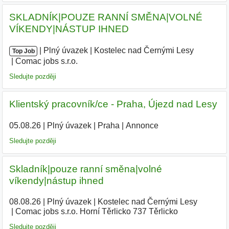
SKLADNÍK|POUZE RANNÍ SMĚNA|VOLNÉ
VÍKENDY|NÁSTUP IHNED
|
|
Plný úvazek
|
Kostelec nad Černými Lesy
|
Top Job
Comac jobs s.r.o.
Sledujte později
Klientský pracovník/ce - Praha, Újezd nad Lesy
05.08.26
|
Plný úvazek
|
Praha
|
Annonce
Sledujte později
Skladník|pouze ranní směna|volné
víkendy|nástup ihned
08.08.26
|
Plný úvazek
|
Kostelec nad Černými Lesy
|
Comac jobs s.r.o. Horní Těrlicko 737 Těrlicko
Sledujte později