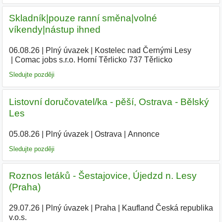
Skladník|pouze ranní směna|volné
víkendy|nástup ihned
06.08.26
|
Plný úvazek
|
Kostelec nad Černými Lesy
|
Comac jobs s.r.o. Horní Těrlicko 737 Těrlicko
|
Sledujte později
Listovní doručovatel/ka - pěší, Ostrava - Bělský
Les
05.08.26
|
Plný úvazek
|
Ostrava
|
Annonce
Sledujte později
Roznos letáků - Šestajovice, Újedzd n. Lesy
(Praha)
29.07.26
|
Plný úvazek
|
Praha
|
Kaufland Česká republika
v.o.s.
|