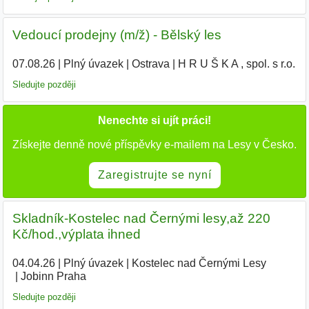
Vedoucí prodejny (m/ž) - Bělský les
07.08.26
|
Plný úvazek
|
Ostrava
|
H R U Š K A , spol. s r.o.
|
Sledujte později
Nenechte si ujít práci!
Získejte denně nové příspěvky e-mailem na Lesy v Česko.
Zaregistrujte se nyní
Skladník-Kostelec nad Černými lesy,až 220
Kč/hod.,výplata ihned
04.04.26
|
Plný úvazek
|
Kostelec nad Černými Lesy
|
Jobinn Praha
Sledujte později