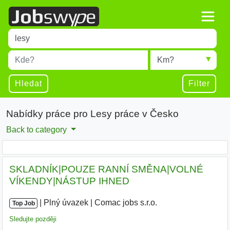
Title
Type 1 or more characters for results.
Místo
Radius
Type 1 or more characters for results.
Hledat
Filter
Nabídky práce pro Lesy práce v Česko
Back to category
SKLADNÍK|POUZE RANNÍ SMĚNA|VOLNÉ
VÍKENDY|NÁSTUP IHNED
|
|
Plný úvazek
|
Comac jobs s.r.o.
Top Job
Sledujte později