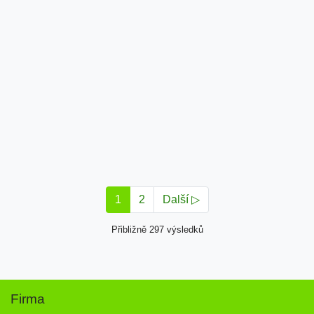
1
2
Další ▷
Přibližně 297 výsledků
Firma