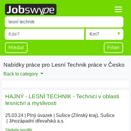
Title
Type 1 or more characters for results.
Místo
Radius
Type 1 or more characters for results.
Hledat
Filter
Nabídky práce pro Lesní Technik práce v Česko
Back to category
HAJNÝ - LESNÍ TECHNIK - Technici v oblasti
lesnictví a myslivosti
25.03.24
|
Plný úvazek
|
Sušice (Zlínský kraj), Sušice
|
Jihozápadní dřevařská a.s.
|
Sledujte později