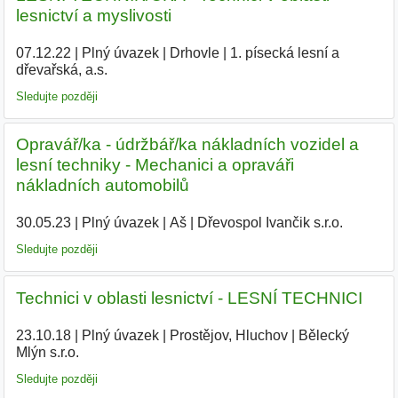
lesnictví a myslivosti
07.12.22
|
Plný úvazek
|
Drhovle
|
1. písecká lesní a
dřevařská, a.s.
|
Sledujte později
Opravář/ka - údržbář/ka nákladních vozidel a
lesní techniky - Mechanici a opraváři
nákladních automobilů
30.05.23
|
Plný úvazek
|
Aš
|
Dřevospol Ivančik s.r.o.
|
Sledujte později
Technici v oblasti lesnictví - LESNÍ TECHNICI
23.10.18
|
Plný úvazek
|
Prostějov, Hluchov
|
Bělecký
Mlýn s.r.o.
|
Sledujte později