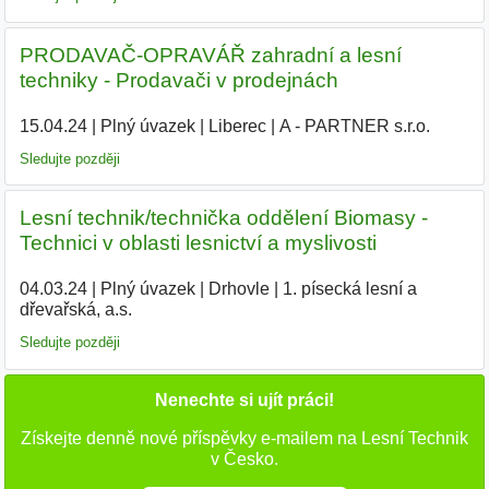
PRODAVAČ-OPRAVÁŘ zahradní a lesní
techniky - Prodavači v prodejnách
15.04.24
|
Plný úvazek
|
Liberec
|
A - PARTNER s.r.o.
|
Sledujte později
Lesní technik/technička oddělení Biomasy -
Technici v oblasti lesnictví a myslivosti
04.03.24
|
Plný úvazek
|
Drhovle
|
1. písecká lesní a
dřevařská, a.s.
|
Sledujte později
Nenechte si ujít práci!
Získejte denně nové příspěvky e-mailem na Lesní Technik
v Česko.