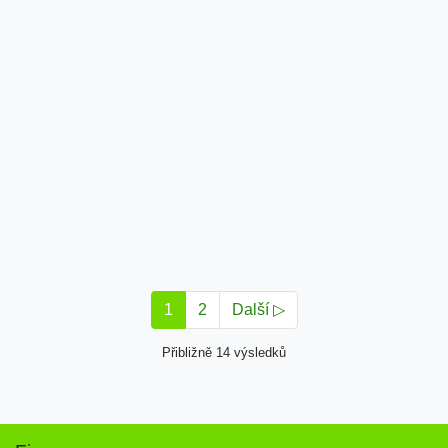
1
2
Další ▷
Přibližně 14 výsledků