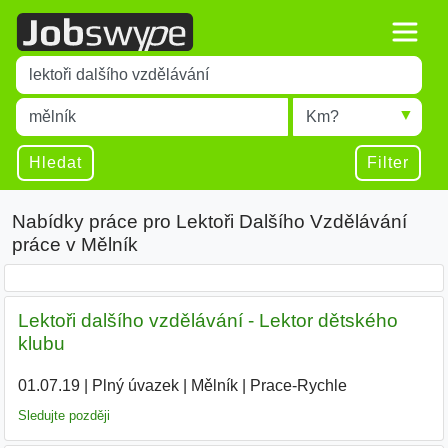
Title
Type 1 or more characters for results.
Místo
Radius
Type 1 or more characters for results.
Hledat
Filter
Nabídky práce pro Lektoři Dalšího Vzdělávání
práce v Mělník
Lektoři dalšího vzdělávání - Lektor dětského
klubu
01.07.19
|
Plný úvazek
|
Mělník
|
Prace-Rychle
|
Sledujte později