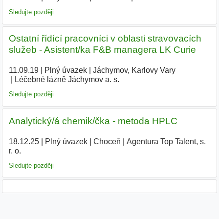
Sledujte později
Ostatní řídící pracovníci v oblasti stravovacích
služeb - Asistent/ka F&B managera LK Curie
11.09.19
|
Plný úvazek
|
Jáchymov, Karlovy Vary
|
Léčebné lázně Jáchymov a. s.
|
Sledujte později
Analytický/á chemik/čka - metoda HPLC
18.12.25
|
Plný úvazek
|
Choceň
|
Agentura Top Talent, s.
r. o.
|
Sledujte později