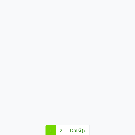
1
2
Další ▷