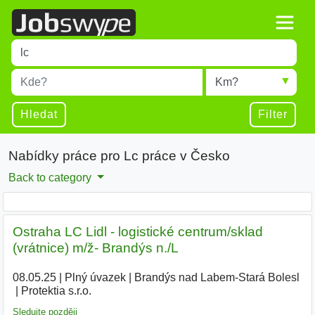
Title
Type 1 or more characters for results.
Místo
Radius
Type 1 or more characters for results.
Hledat
Filter
Nabídky práce pro Lc práce v Česko
Back to category
Ostraha LC Lidl - logistické centrum/sklad
(vrátnice) m/ž- Brandýs n./L
08.05.25
|
Plný úvazek
|
Brandýs nad Labem-Stará Bolesl
|
Protektia s.r.o.
Sledujte později