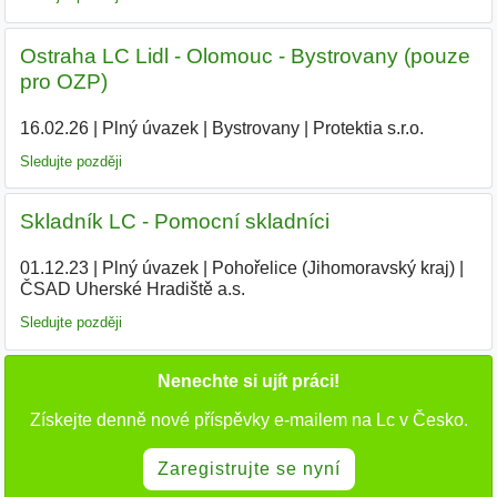
Ostraha LC Lidl - Olomouc - Bystrovany (pouze
pro OZP)
16.02.26
|
Plný úvazek
|
Bystrovany
|
Protektia s.r.o.
|
Sledujte později
Skladník LC - Pomocní skladníci
01.12.23
|
Plný úvazek
|
Pohořelice (Jihomoravský kraj)
|
ČSAD Uherské Hradiště a.s.
|
Sledujte později
Nenechte si ujít práci!
Získejte denně nové příspěvky e-mailem na Lc v Česko.
Zaregistrujte se nyní