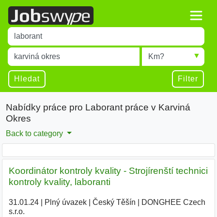
Title
Type 1 or more characters for results.
Místo
Radius
Type 1 or more characters for results.
Hledat
Filter
Nabídky práce pro Laborant práce v Karviná
Okres
Back to category
Koordinátor kontroly kvality - Strojírenští technici
kontroly kvality, laboranti
31.01.24
|
Plný úvazek
|
Český Těšín
|
DONGHEE Czech
s.r.o.
|