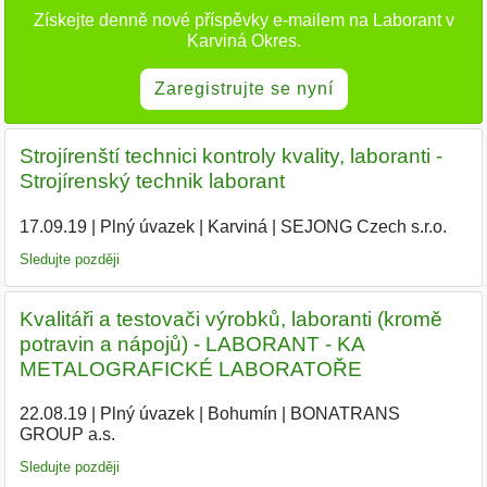
Získejte denně nové příspěvky e-mailem na Laborant v
Karviná Okres.
Zaregistrujte se nyní
Strojírenští technici kontroly kvality, laboranti -
Strojírenský technik laborant
17.09.19
|
Plný úvazek
|
Karviná
|
SEJONG Czech s.r.o.
|
Sledujte později
Kvalitáři a testovači výrobků, laboranti (kromě
potravin a nápojů) - LABORANT - KA
METALOGRAFICKÉ LABORATOŘE
22.08.19
|
Plný úvazek
|
Bohumín
|
BONATRANS
GROUP a.s.
|
Sledujte později