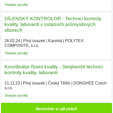
Sledujte později
DÍLENSKÝ KONTROLOR - Technici kontroly
kvality, laboranti v ostatních průmyslových
oborech
26.02.24
|
Plný úvazek
|
Karviná
|
POLYTEX
COMPOSITE, s.r.o.
|
Sledujte později
Koordinátor řízení kvality - Strojírenští technici
kontroly kvality, laboranti
21.11.23
|
Plný úvazek
|
Český Těšín
|
DONGHEE Czech
s.r.o.
|
Sledujte později
Nenechte si ujít práci!