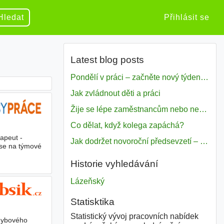
Hledat
Přihlásit se
Latest blog posts
Pondělí v práci – začněte nový týden s motivací
Jak zvládnout děti a práci
Žije se lépe zaměstnancům nebo nezavislým pracovníkům
Co dělat, když kolega zapáchá?
apeut -
Jak dodržet novoroční předsevzetí – naše tipy pro dobrý začátek roku 2018
t se na týmové
Historie vyhledávání
Lázeňský
Statisktika
Statistický vývoj pracovních nabídek
ohybového