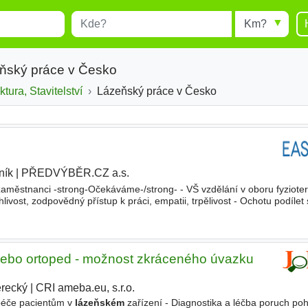
Místo
Radius
esults.
Type 1 or more characters for
results.
ňský práce v Česko
ktura, Stavitelství
Lázeňský práce v Česko
ník
|
PŘEDVÝBĚR.CZ a.s.
|
zaměstnanci -strong-Očekáváme-/strong- - VŠ vzdělání v oboru fyzioter
livost, zodpovědný přístup k práci, empatii, trpělivost - Ochotu podíle
eňských
služeb -strong-Nabízíme-/strong
ebo ortoped - možnost zkráceného úvazku
erecký
|
CRI ameba.eu, s.r.o.
péče pacientům v
lázeňském
zařízení - Diagnostika a léčba poruch p