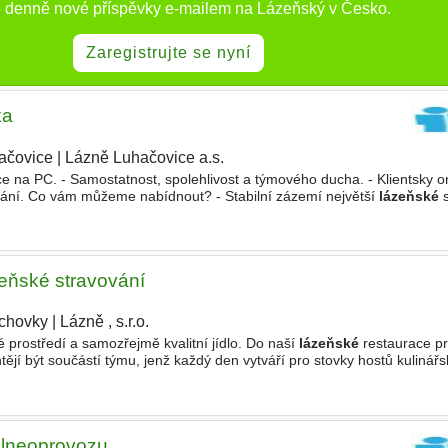
e denně nové příspěvky e-mailem na Lázeňský v Česko.
Zaregistrujte se nyní
ka
ačovice
|
Lázně Luhačovice a.s.
|
áce na PC. - Samostatnost, spolehlivost a týmového ducha. - Klientsky o
ování. Co vám můžeme nabídnout? - Stabilní zázemí největší
lázeňské
s
. - 25 dnů řádné dovolené. - Služební byt v Luhačovicích
zeňské stravování
ichovky
|
Lázně , s.r.o.
é prostředí a samozřejmě kvalitní jídlo. Do naší
lázeňské
restaurace p
tějí být součástí týmu, jenž každý den vytváří pro stovky hostů kulinář
ledáme člověka, který má rád gastronomii, nebojí
alneoprovozu