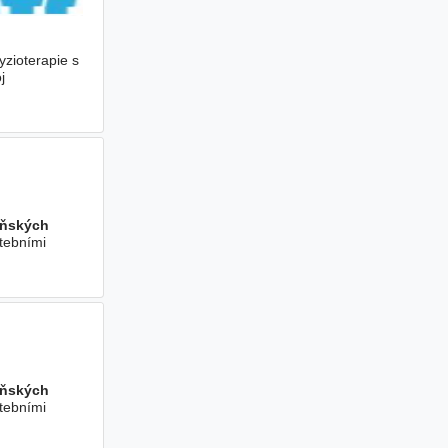
yzioterapie s
j
eňských
atebními
eňských
atebními