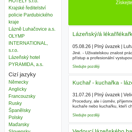
HOTELY s.r.o.
Získejt
Krajské ředitelství
policie Pardubického
kraje
Lázně Luhačovice a.s.
Lázeňský/á lékař/lékař
OLYMP
INTERNATIONAL,
05.08.26
|
Plný úvazek
|
Luh
s.r.o.
Jiné. - Uživatelskou znalost pr
Lázeňský hotel
přístup a profesionální vystup
Moravě. - Trvalý pracovní poměr
PYRAMIDA, a.s.
Sledujte později
Cizí jazyky
Kuchař - kuchařka - lá
Německy
Anglicky
31.07.26
|
Plný úvazek
|
Vel
Francouzsky
Procedury, ale i úsměv, příjemn
Rusky
kuchaře nebo kuchařku, kteří ch
Španělsky
které dokážou zpříjemnit den. H
Sledujte později
Polsky
Maďarsky
Vedoucí lázeňského b
Slovensky