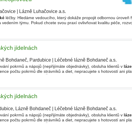
ačovice
|
Lázně Luhačovice a.s.
|
ké
léčby. Hledáme vedoucího, který dokáže propojit odbornou úroveň f
vedením týmu. Pokud chcete svou praxí ovlivňovat kvalitu péče, rozvo
o z největších balneoprovozů na Moravě, rádi
ských jídelnách
ně Bohdaneč, Pardubice
|
Léčebné lázně Bohdaneč a.s.
|
vání pokrmů a nápojů (nepřijímáte objednávky), obsluha klientů v
láz
dence počtu pokrmů dle strávníků a diet, nepracujete s hotovostí ani pl
vní poměr nebo i DPP/DPČ práce dlouhý/krátký týden
ských jídelnách
dubice, Lázně Bohdaneč
|
Léčebné lázně Bohdaneč a.s.
|
vání pokrmů a nápojů (nepřijímáte objednávky), obsluha klientů v
láz
dence počtu pokrmů dle strávníků a diet, nepracujete s hotovostí ani pl
vní poměr nebo i DPP/DPČ práce dlouhý/krátký týden