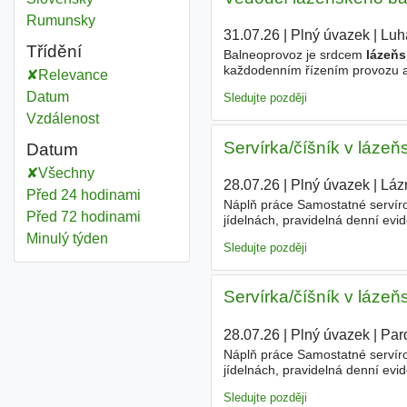
Rumunsky
31.07.26
|
Plný úvazek
|
Luh
Třídění
Balneoprovoz je srdcem
lázeňs
každodenním řízením provozu a 
Relevance
zaměstnanců i fungování jednoh
Datum
Sledujte později
Vzdálenost
Servírka/číšník v lázeň
Datum
Všechny
28.07.26
|
Plný úvazek
|
Láz
Před 24 hodinami
Náplň práce Samostatné servíro
Před 72 hodinami
jídelnách, pravidelná denní evi
kartami, práce na hlavní praco
Minulý týden
Sledujte později
Servírka/číšník v lázeň
28.07.26
|
Plný úvazek
|
Par
Náplň práce Samostatné servíro
jídelnách, pravidelná denní evi
kartami, práce na hlavní praco
Sledujte později