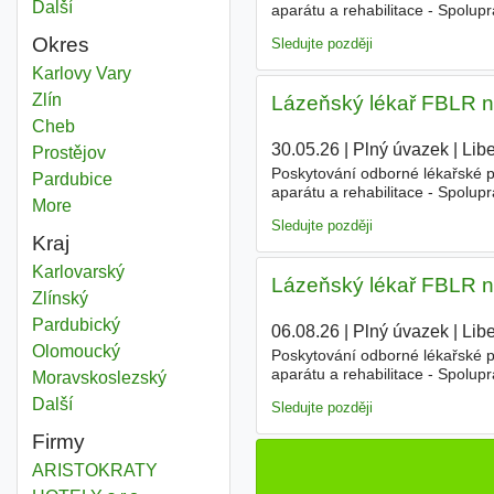
Další
města
aparátu a rehabilitace - Spolup
odborných zpráv a dokumentac
Okres
Sledujte později
Lázeňský
Karlovy Vary
Okres
Lázeňský
Zlín
Okres
Lázeňský lékař FBLR n
Lázeňský
Cheb
Okres
30.05.26
|
Plný úvazek
|
Lib
Lázeňský
Prostějov
Okres
Poskytování odborné lékařské 
Lázeňský
Pardubice
Okres
aparátu a rehabilitace - Spolup
More
districts
odborných zpráv a dokumentac
Sledujte později
Kraj
Lázeňský
Karlovarský
Kraj
Lázeňský lékař FBLR n
Lázeňský
Zlínský
Kraj
Lázeňský
Pardubický
Kraj
06.08.26
|
Plný úvazek
|
Lib
Lázeňský
Olomoucký
Kraj
Poskytování odborné lékařské 
aparátu a rehabilitace - Spolup
Lázeňský
Moravskoslezský
Kraj
odborných zpráv a dokumentac
Další
kraj
Sledujte později
Firmy
ARISTOKRATY