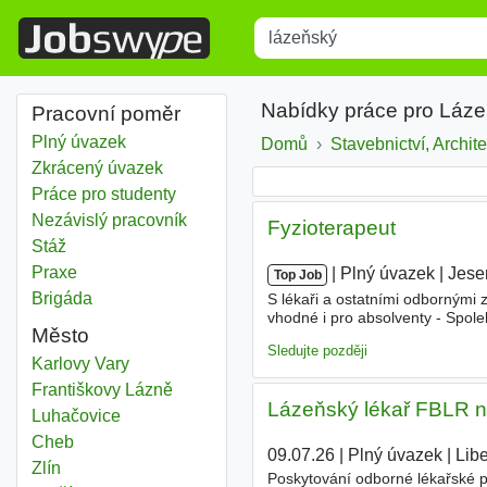
Title
Type 1 or more characters for r
Nabídky práce pro Láze
Pracovní poměr
Plný úvazek
Domů
Stavebnictví, Archite
Zkrácený úvazek
Práce pro studenty
Nezávislý pracovník
Fyzioterapeut
Stáž
Praxe
|
|
Plný úvazek
|
Jese
Top Job
Brigáda
S lékaři a ostatními odbornými 
vhodné i pro absolventy - Spoleh
Město
spolupráci a dalším rozvoji
láz
Sledujte později
Lázeňský
Karlovy Vary
Lázeňský
Františkovy Lázně
Lázeňský lékař FBLR n
Lázeňský
Luhačovice
Lázeňský
Cheb
09.07.26
|
Plný úvazek
|
Lib
Lázeňský
Zlín
Poskytování odborné lékařské 