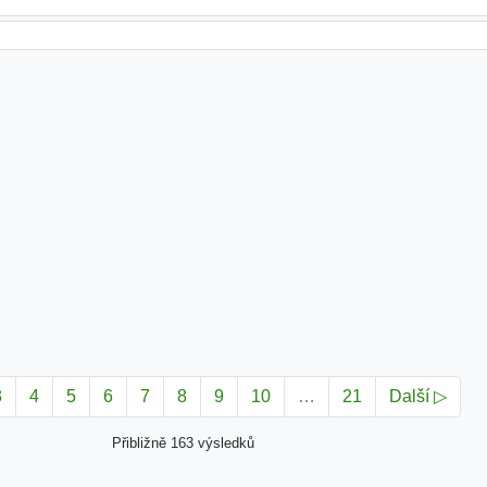
3
4
5
6
7
8
9
10
…
21
Další ▷
Přibližně 163 výsledků