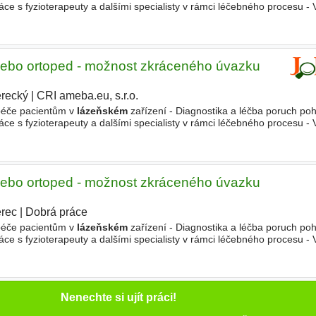
ráce s fyzioterapeuty a dalšími specialisty v rámci léčebného procesu -
e - Podpora pacientů během
lázeňské
péče
ebo ortoped - možnost zkráceného úvazku
erecký
|
CRI ameba.eu, s.r.o.
péče pacientům v
lázeňském
zařízení - Diagnostika a léčba poruch p
ráce s fyzioterapeuty a dalšími specialisty v rámci léčebného procesu -
e - Podpora pacientů během
lázeňské
péče
ebo ortoped - možnost zkráceného úvazku
erec
|
Dobrá práce
péče pacientům v
lázeňském
zařízení - Diagnostika a léčba poruch p
ráce s fyzioterapeuty a dalšími specialisty v rámci léčebného procesu -
e - Podpora pacientů během
lázeňské
péče
Nenechte si ujít práci!