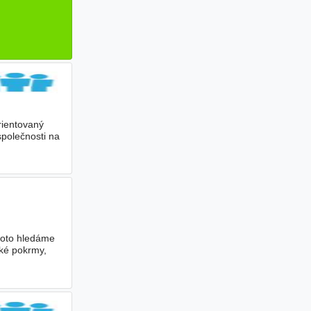
rientovaný
polečnosti na
roto hledáme
ské pokrmy,