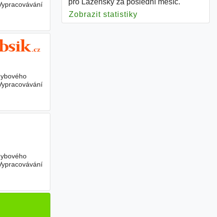
pro Lázeňský za poslední měsíc.
 Vypracovávání
Zobrazit statistiky
pro Lázeňský
ohybového
 Vypracovávání
ohybového
 Vypracovávání