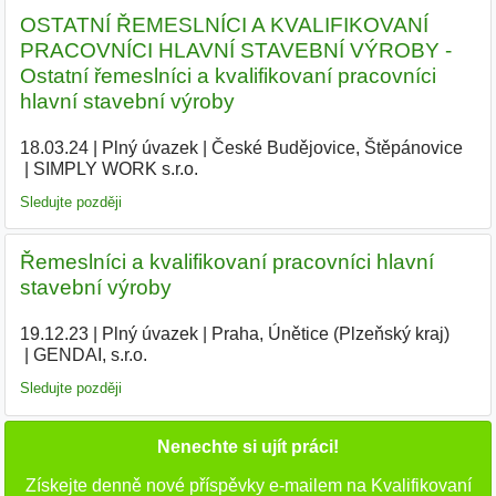
OSTATNÍ ŘEMESLNÍCI A KVALIFIKOVANÍ
PRACOVNÍCI HLAVNÍ STAVEBNÍ VÝROBY -
Ostatní řemeslníci a kvalifikovaní pracovníci
hlavní stavební výroby
18.03.24
|
Plný úvazek
|
České Budějovice, Štěpánovice
|
SIMPLY WORK s.r.o.
|
Sledujte později
Řemeslníci a kvalifikovaní pracovníci hlavní
stavební výroby
19.12.23
|
Plný úvazek
|
Praha, Únětice (Plzeňský kraj)
|
GENDAI, s.r.o.
|
Sledujte později
Nenechte si ujít práci!
Získejte denně nové příspěvky e-mailem na Kvalifikovaní