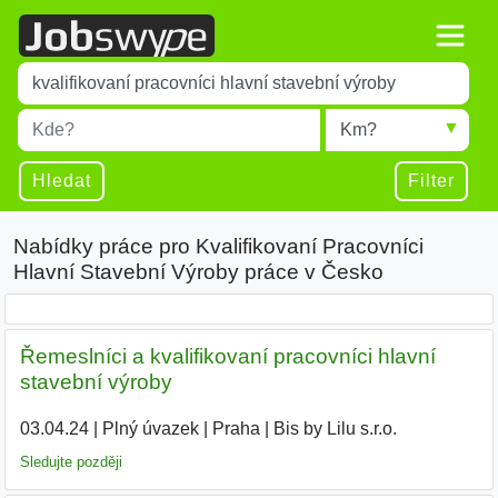
Title
Type 1 or more characters for results.
Místo
Radius
Type 1 or more characters for results.
Hledat
Filter
Nabídky práce pro Kvalifikovaní Pracovníci
Hlavní Stavební Výroby práce v Česko
Řemeslníci a kvalifikovaní pracovníci hlavní
stavební výroby
03.04.24
|
Plný úvazek
|
Praha
|
Bis by Lilu s.r.o.
|
Sledujte později