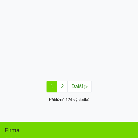
1
2
Další ▷
Přibližně 124 výsledků
Firma