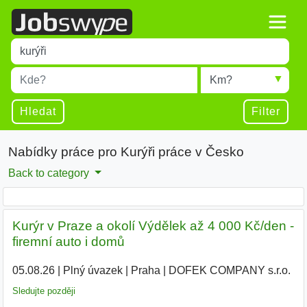
Title
Type 1 or more characters for results.
Místo
Radius
Type 1 or more characters for results.
Hledat
Filter
Nabídky práce pro Kurýři práce v Česko
Back to category
Kurýr v Praze a okolí Výdělek až 4 000 Kč/den -
firemní auto i domů
05.08.26
|
Plný úvazek
|
Praha
|
DOFEK COMPANY s.r.o.
Sledujte později