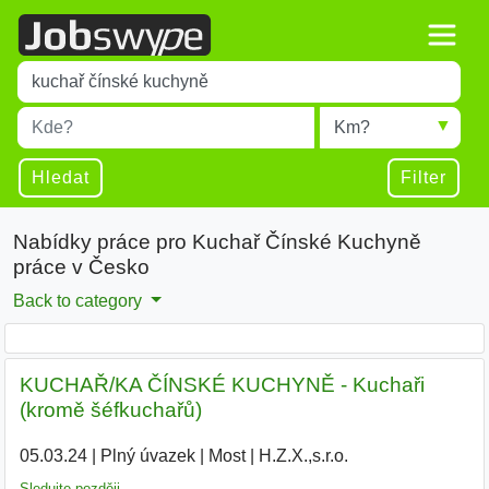
Title
Type 1 or more characters for results.
Místo
Radius
Type 1 or more characters for results.
Hledat
Filter
Nabídky práce pro Kuchař Čínské Kuchyně
práce v Česko
Back to category
KUCHAŘ/KA ČÍNSKÉ KUCHYNĚ - Kuchaři
(kromě šéfkuchařů)
05.03.24
|
Plný úvazek
|
Most
|
H.Z.X.,s.r.o.
|
Sledujte později