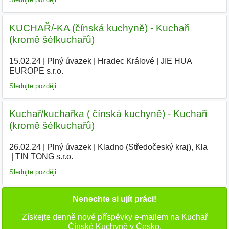
KUCHAŘ/-KA (čínská kuchyně) - Kuchaři
(kromě šéfkuchařů)
15.02.24
|
Plný úvazek
|
Hradec Králové
|
JIE HUA
EUROPE s.r.o.
|
Sledujte později
Kuchař/kuchařka ( čínská kuchyně) - Kuchaři
(kromě šéfkuchařů)
26.02.24
|
Plný úvazek
|
Kladno (Středočeský kraj), Kla
|
TIN TONG s.r.o.
|
Sledujte později
Nenechte si ujít práci!
Získejte denně nové příspěvky e-mailem na Kuchař
Čínské Kuchyně v Česko.