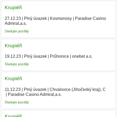
Krupiéři
27.12.23
|
Plný úvazek
|
Kosmonosy
|
Paradise Casino
Admiral,a.s.
|
Sledujte později
Krupiéři
19.12.23
|
Plný úvazek
|
Průhonice
|
onebet a.s.
|
Sledujte později
Krupiéři
11.12.23
|
Plný úvazek
|
Chvalovice (Jihočeský kraj), C
|
Paradise Casino Admiral,a.s.
|
Sledujte později
Krupiéři