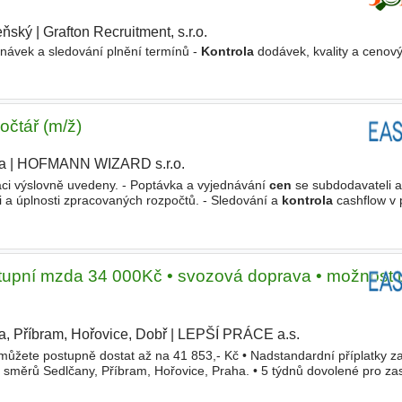
eňský
|
Grafton Recruitment, s.r.o.
|
návek a sledování plnění termínů -
Kontrola
dodávek, kvality a cenov
očtář (m/ž)
a
|
HOFMANN WIZARD s.r.o.
|
ci výslovně uvedeny. - Poptávka a vyjednávání
cen
se subdodavateli a
 a úplnosti zpracovaných rozpočtů. - Sledování a
kontrola
cashflow v
turace, projednávání změnových listů s dodavateli
ástupní mzda 34 000Kč • svozová doprava • možnost 
a, Příbram, Hořovice, Dobř
|
LEPŠÍ PRÁCE a.s.
|
e můžete postupně dostat až na 41 853,- Kč • Nadstandardní příplatky 
 směrů Sedlčany, Příbram, Hořovice, Praha. • 5 týdnů dovolené pro za
nech -
cena
6 500Kč z výplaty • Svozová doprava z Praha