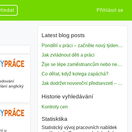
Hledat
Přihlásit se
Latest blog posts
Pondělí v práci – začněte nový týden s motivací
Jak zvládnout děti a práci
Žije se lépe zaměstnancům nebo nezavislým pracovníkům
Co dělat, když kolega zapáchá?
ledování
Jak dodržet novoroční předsevzetí – naše tipy pro dobrý začátek roku 2018
lání anglický
Historie vyhledávání
Kontroly cen
Statisktika
Statistický vývoj pracovních nabídek
ní u