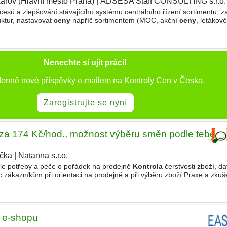
ařov (Hlavní město Praha)
|
ADSESA Staff CONSULTING s.r.o.
cesů a zlepšování stávajícího systému centrálního řízení sortimentu, z
uktur, nastavovat
ceny
napříč sortimentem (MOC, akční
ceny
, letákov
ortimentu na jednotlivé pobočky, připravovat
Nenechte si ujít práci!
denně nové příspěvky e-mailem na Kontroly Cen v Česko.
Zaregistrujte se nyní
 za 174 Kč/hod., možnost výběru směn podle tebe
ička
|
Natanna s.r.o.
le potřeby a péče o pořádek na prodejně
Kontrola
čerstvosti zboží, da
zákazníkům při orientaci na prodejně a při výběru zboží Praxe a zkuše
ez předchozí praxe Mzda 174 Kč/hod. Smlouva
 e-shopu