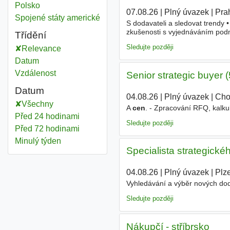
Kontroly cen
Polsko
07.08.26
|
Plný úvazek
|
Pra
Kontroly cen
Spojené státy americké
S dodavateli a sledovat trendy 
zkušenosti s vyjednáváním podm
Třídění
logistika, zákaznická podpora P
Sledujte později
Relevance
Datum
Vzdálenost
Senior strategic buyer 
Datum
04.08.26
|
Plný úvazek
|
Cho
Všechny
A
cen
. - Zpracování RFQ, kalk
Před 24 hodinami
Sledujte později
Před 72 hodinami
Minulý týden
Specialista strategické
04.08.26
|
Plný úvazek
|
Plz
Vyhledávání a výběr nových do
Sledujte později
Nákupčí - stříbrsko