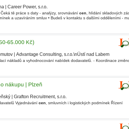
ha
|
Career Power, s.r.o.
|
• Čeká tě práce s daty - analýzy, srovnávání
cen
, hlídání skladových zá
ínek a uzavíráním smluv • Budeš v kontaktu s dalšími odděleními - ma
ožadujeme • Analytické myšlení - práce s Excelem a daty
(50-65.000 Kč)
mutov
|
Advantage Consulting, s.r.o.\nÚstí nad Labem
ulací nákladů a vyhodnocování nabídek dodavatelů. - Koordinace změn
ho nákupu | Plzeň
eňský
|
Grafton Recruitment, s.r.o.
davatelů Vyjednávání
cen
, smluvních i logistických podmínek Řízení