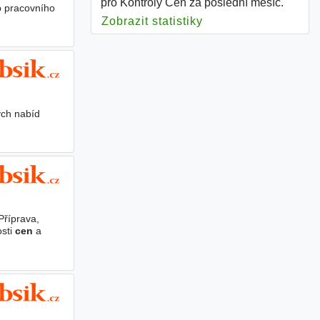
pro Kontroly Cen za poslední měsíc.
p pracovního
Zobrazit statistiky
pro Kontroly Cen
ých nabíd
Příprava,
sti
cen
a