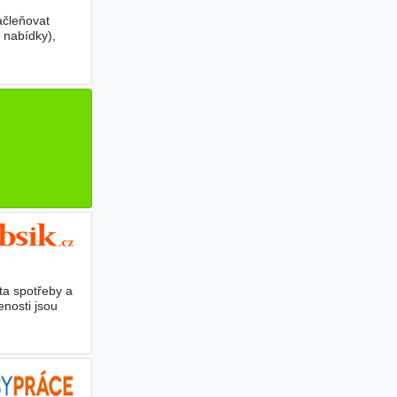
ačleňovat
é nabídky),
ta spotřeby a
nosti jsou