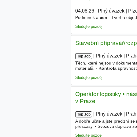
04.08.26
|
Plný úvazek
|
Plz
Podmínek a
cen
- Tvorba objed
Sledujte později
Stavební přípravář/rozp
|
|
Plný úvazek
|
Prah
Top Job
Těch, které nejsou v dokumenta
materiálů. -
Kontrola
správnosti
realizace stavby. -
Kontrola
fak
Sledujte později
Operátor logistiky • n
v Praze
|
|
Plný úvazek
|
Prah
Top Job
A dobře učíte a jste precizní s
přesčasy. • Svozová doprava ze
odpočinek • Ubytování v Modřa
Sledujte později