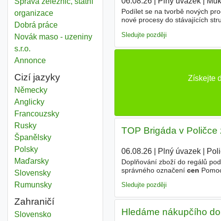
06.08.26
|
Plný úvazek
|
Muk
Správa železnic, státní
Podílet se na tvorbě nových pro
organizace
nové procesy do stávajících str
Dobrá práce
nastavovat tok zboží a listing s
Sledujte později
Novák maso - uzeniny
s.r.o.
Annonce
Cizí jazyky
Získejte 
Německy
Anglicky
Francouzsky
Rusky
TOP Brigáda v Poličce
Španělsky
Polsky
06.08.26
|
Plný úvazek
|
Pol
Maďarsky
Doplňování zboží do regálů pod
správného označení
cen
Pomoc 
Slovensky
výhodou, ale rádi zaučíme i b
Rumunsky
Sledujte později
Zahraničí
Hledáme nákupčího do
Kontroly cen
Slovensko