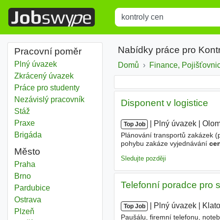
Title
Type 1 or more characters for r
Nabídky práce pro Kont
Pracovní poměr
Plný úvazek
Domů
Finance, Pojišťovnic
Zkrácený úvazek
Práce pro studenty
Nezávislý pracovník
Disponent v logistice
Stáž
Praxe
|
|
Plný úvazek
|
Olo
Top Job
Brigáda
Plánování transportů zakázek (p
pohybu zakáze vyjednávání
ce
Město
jazyk na úrovni min. B2 výhodo
Sledujte později
Kontroly cen
Praha
Kontroly cen
Brno
Telefonní poradce pro 
Kontroly cen
Pardubice
Kontroly cen
Ostrava
|
|
Plný úvazek
|
Klat
Top Job
Kontroly cen
Plzeň
Paušálu, firemní telefonu, not