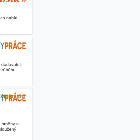
ých nabíd
 dodavateli
 průběhu
ubytování
za směny a
sloužený