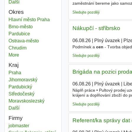
Další
města
zaměstnání bereme jako samozře
poměru Plný úvazek
Okres
Sledujte později
Kontroly cen
Hlavní město Praha
Okres
Kontroly cen
Brno-město
Okres
Nákupčí - stříbrsko
Kontroly cen
Pardubice
Okres
06.08.26
|
Plný úvazek
|
Plz
Kontroly cen
Ostrava-město
Okres
Podmínek a
cen
- Tvorba objed
Kontroly cen
Chrudim
Okres
More
districts
Sledujte později
Kraj
Brigáda na pozici proda
Kontroly cen
Praha
Kraj
Kontroly cen
Jihomoravský
Kraj
06.08.26
|
Plný úvazek
|
Lib
Kontroly cen
Pardubický
Kraj
Náplň práce • Pultový prodej uz
Kontroly cen
Středočeský
Kraj
krájení a doplňování zboží do 
povinných údajů na cenovkách •
Kontroly cen
Moravskoslezský
Kraj
Sledujte později
Další
kraj
Firmy
Referent/ka správy dat 
jobmaster