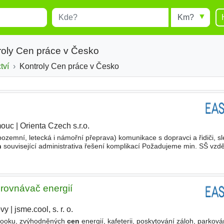
Místo
Radius
esults.
Type 1 or more characters for
results.
roly Cen práce v Česko
tví
Kontroly Cen práce v Česko
mouc
|
Orienta Czech s.r.o.
|
ozemní, letecká i námořní přeprava) komunikace s dopravci a řidiči, s
n
související administrativa řešení komplikací Požadujeme min. SŠ vzdě
u praxe (nikoliv podmínkou) Nabízíme roční
srovnávač energií
ovy
|
jsme.cool, s. r. o.
|
ebooku, zvýhodněných
cen
energií, kafeterii, poskytování záloh, parková