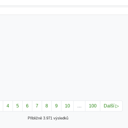
4
5
6
7
8
9
10
…
100
Další ▷
Přibližně 3.971 výsledků