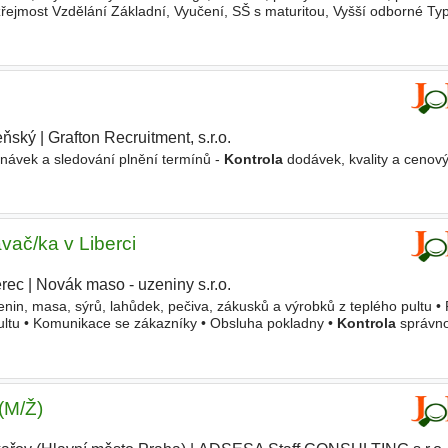
jmost Vzdělání Základní, Vyučení, SŠ s maturitou, Vyšší odborné Ty
eňský
|
Grafton Recruitment, s.r.o.
návek a sledování plnění termínů -
Kontrola
dodávek, kvality a cenov
vač/ka v Liberci
erec
|
Novák maso - uzeniny s.r.o.
enin, masa, sýrů, lahůdek, pečiva, zákusků a výrobků z teplého pultu • 
pultu • Komunikace se zákazníky • Obsluha pokladny •
Kontrola
správno
 Prezentace zboží v prodejních pultech dle
(M/Ž)