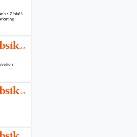
sob • Získáš
rketing,
ového ří