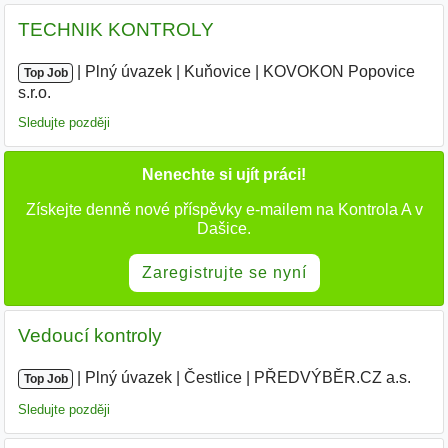
TECHNIK KONTROLY
|
|
Plný úvazek
|
Kuňovice
|
KOVOKON Popovice
Top Job
s.r.o.
Sledujte později
Nenechte si ujít práci!
Získejte denně nové příspěvky e-mailem na Kontrola A v
Dašice.
Zaregistrujte se nyní
Vedoucí kontroly
|
|
Plný úvazek
|
Čestlice
|
PŘEDVÝBĚR.CZ a.s.
|
Top Job
Sledujte později