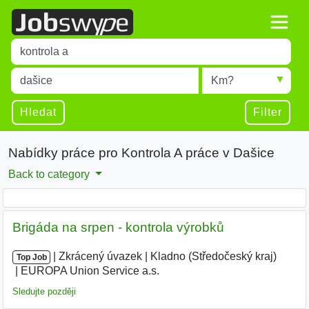
Title
Type 1 or more characters for results.
Místo
Radius
Type 1 or more characters for results.
Hledat
Filter
Nabídky práce pro Kontrola A práce v Dašice
Back to category
Brigáda na srpen - kontrola výrobků
|
|
Zkrácený úvazek
|
Kladno (Středočeský kraj)
|
Top Job
EUROPA Union Service a.s.
|
Sledujte později