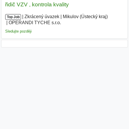
řidič VZV , kontrola kvality
|
|
Zkrácený úvazek
|
Mikulov (Ústecký kraj)
|
Top Job
OPERANDI TYCHE s.r.o.
|
Sledujte později