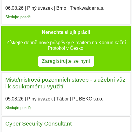
06.08.26
|
Plný úvazek
|
Brno
|
Trenkwalder a.s.
|
Sledujte později
Nenechte si ujít práci!
Získejte denně nové příspěvky e-mailem na Komunikační
Protokol v Česko.
Zaregistrujte se nyní
Mistr/mistrová pozemních staveb - služební vůz
i k soukromému využití
05.08.26
|
Plný úvazek
|
Tábor
|
PL BEKO s.r.o.
Sledujte později
Cyber Security Consultant