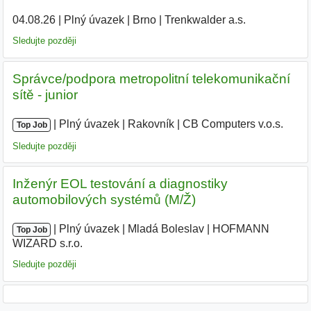
04.08.26
|
Plný úvazek
|
Brno
|
Trenkwalder a.s.
|
Sledujte později
Správce/podpora metropolitní telekomunikační
sítě - junior
|
|
Plný úvazek
|
Rakovník
|
CB Computers v.o.s.
|
Top Job
Sledujte později
Inženýr EOL testování a diagnostiky
automobilových systémů (M/Ž)
|
|
Plný úvazek
|
Mladá Boleslav
|
HOFMANN
Top Job
WIZARD s.r.o.
|
Sledujte později