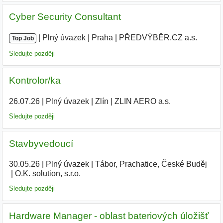
Cyber Security Consultant
|
|
Plný úvazek
|
Praha
|
PŘEDVÝBĚR.CZ a.s.
Top Job
Sledujte později
Kontrolor/ka
26.07.26
|
Plný úvazek
|
Zlín
|
ZLIN AERO a.s.
Sledujte později
Stavbyvedoucí
30.05.26
|
Plný úvazek
|
Tábor, Prachatice, České Buděj
|
O.K. solution, s.r.o.
Sledujte později
Hardware Manager - oblast bateriových úložišť