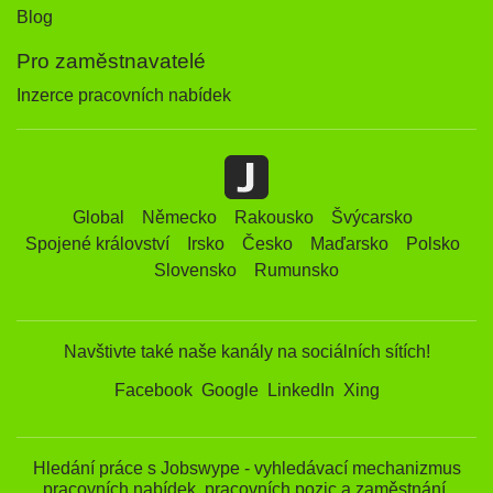
Blog
Pro zaměstnavatelé
Inzerce pracovních nabídek
Global
Německo
Rakousko
Švýcarsko
Spojené království
Irsko
Česko
Maďarsko
Polsko
Slovensko
Rumunsko
Navštivte také naše kanály na sociálních sítích!
Facebook
Google
LinkedIn
Xing
Hledání práce s Jobswype - vyhledávací mechanizmus
pracovních nabídek, pracovních pozic a zaměstnání.