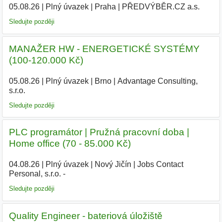
05.08.26
|
Plný úvazek
|
Praha
|
PŘEDVÝBĚR.CZ a.s.
Sledujte později
MANAŽER HW - ENERGETICKÉ SYSTÉMY
(100-120.000 Kč)
05.08.26
|
Plný úvazek
|
Brno
|
Advantage Consulting,
s.r.o.
|
Sledujte později
PLC programátor | Pružná pracovní doba |
Home office (70 - 85.000 Kč)
04.08.26
|
Plný úvazek
|
Nový Jičín
|
Jobs Contact
Personal, s.r.o. -
Sledujte později
Quality Engineer - bateriová úložiště