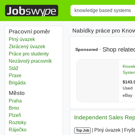
Title
Type 1 or more characters for r
Nabídky práce pro Kno
Pracovní poměr
Plný úvazek
Zkrácený úvazek
Práce pro studenty
Nezávislý pracovník
Stáž
Praxe
Brigáda
Město
Knowledge based systems
Praha
Knowledge based systems
Brno
Knowledge based systems
Plzeň
Independent Sales Rep
Knowledge based systems
Roztoky
Knowledge based systems
Ráječko
|
|
Plný úvazek
|
Fryš
Top Job