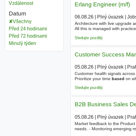
Vzdálenost
Erlang Engineer (m/f)
Datum
06.08.26
|
Plný úvazek
|
Jobs
Všechny
Architecture with live upgrade a
Před 24 hodinami
All this is managed with practice
reasons, the project can only b
Před 72 hodinami
Sledujte později
Minulý týden
Customer Success Manag
05.08.26
|
Plný úvazek
|
Pra
Customer health signals across y
Prioritize your time
based
on wh
Sledujte později
B2B Business Sales De
05.08.26
|
Plný úvazek
|
Pra
Market feedback to the Product 
needs. - Monitoring emerging ma
challenges by removing existing