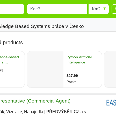
Místo
Radius
esults.
Type 1 or more characters for
results.
wledge Based Systems práce v Česko
resentative (Commercial Agent)
ták, Vizovice, Napajedla
|
PŘEDVÝBĚR.CZ a.s.