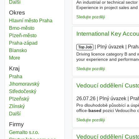
Další
města
An industrial or technical secto
Experience in project sales and
Okres
relationships - Strong communic
Sledujte později
Knowledge based systems
Hlavní město Praha
Okres
Knowledge based systems
Brno-město
Okres
International Key Acco
Knowledge based systems
Plzeň-město
Okres
Knowledge based systems
Praha-západ
Okres
|
|
Plný úvazek
|
Prah
Top Job
Knowledge based systems
Blansko
Okres
Driving licence category B and w
More
districts
your experience and performan
and private use. - Opportunity to
Kraj
Sledujte později
Knowledge based systems
Praha
Kraj
Knowledge based systems
Jihomoravský
Kraj
Vedoucí oddělení Custo
Knowledge based systems
Středočeský
Kraj
26.07.26
|
Plný úvazek
|
Pra
Knowledge based systems
Plzeňský
Kraj
Pro dlouhodobě působící a úspě
Knowledge based systems
Zlínský
Kraj
office-
based
pozici Vedoucího o
Další
kraj
rozvíjet a optimalizovat back-o
Sledujte později
Firmy
Gemalto s.r.o.
Vedoucí oddělení Custo