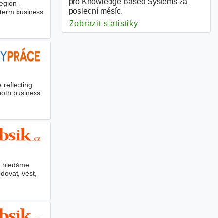
pro Knowledge Based Systems za
egion -
poslední měsíc.
-term business
Zobrazit statistiky
pro Knowledge Bas
 reflecting
both business
ce hledáme
dovat, vést,