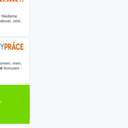
ce hledáme
dovat, vést,
women, men,
ed
bonuses -
.