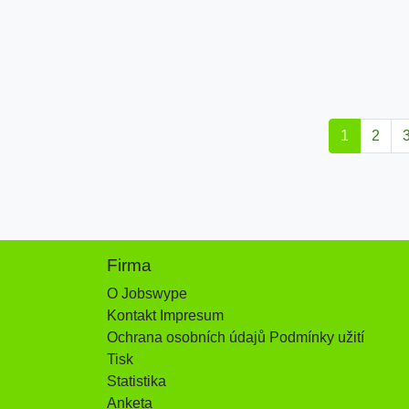
1
2
Firma
O Jobswype
Kontakt Impresum
Ochrana osobních údajů Podmínky užití
Tisk
Statistika
Anketa