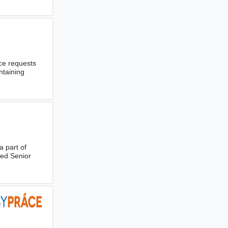
ice requests
ntaining
 part of
ced Senior