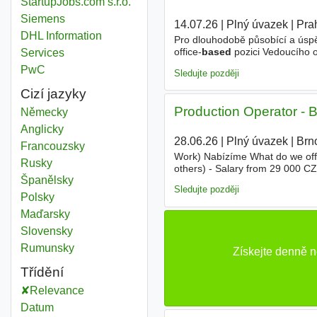
StartupJobs.com s.r.o.
Siemens
14.07.26
|
Plný úvazek
|
Pra
DHL Information
Pro dlouhodobě působící a úspě
office-
based
pozici Vedoucího o
Services
rozvíjet a optimalizovat back-o
PwC
Sledujte později
Cizí jazyky
Production Operator - 
Německy
Anglicky
28.06.26
|
Plný úvazek
|
Brn
Francouzsky
Work) Nabízíme What do we off
Rusky
others) - Salary from 29 000 C
Španělsky
Clean and safe working environm
Sledujte později
Polsky
Maďarsky
Slovensky
Rumunsky
Získejte denně 
Třídění
Relevance
Datum