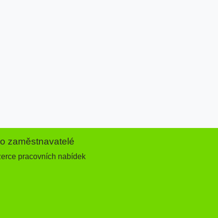
ro zaměstnavatelé
zerce pracovních nabídek