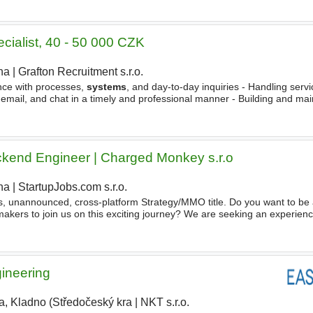
ecialist, 40 - 50 000 CZK
ha
|
Grafton Recruitment s.r.o.
nce with processes,
systems
, and day-to-day inquiries - Handling serv
 email, and chat in a timely and professional manner - Building and mai
th customers, colleagues, and internal teams
ckend Engineer | Charged Monkey s.r.o
ha
|
StartupJobs.com s.r.o.
, unannounced, cross-platform Strategy/MMO title. Do you want to be a
akers to join us on this exciting journey? We are seeking an experien
er to join our team focused on core server technology,
based
gineering
a, Kladno (Středočeský kra
|
NKT s.r.o.
|