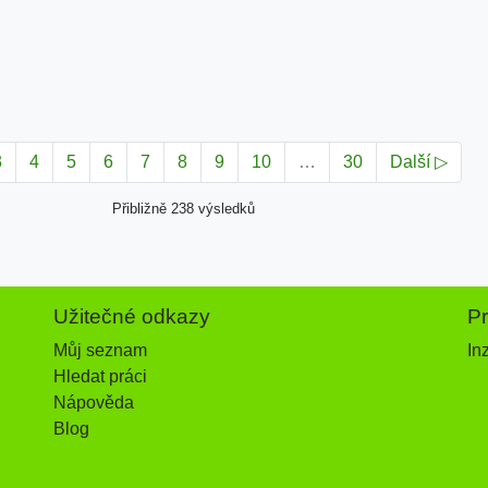
3
4
5
6
7
8
9
10
…
30
Další ▷
Přibližně 238 výsledků
Užitečné odkazy
P
Můj seznam
In
Hledat práci
Nápověda
Blog