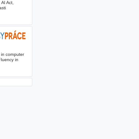
 AI Act,
sti
h
g in computer
Fluency in