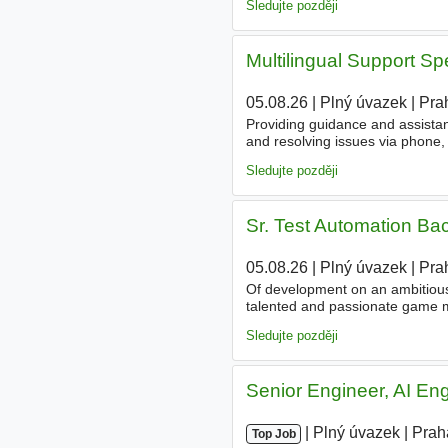
Sledujte později
Multilingual Support Sp
05.08.26
|
Plný úvazek
|
Pra
Providing guidance and assista
and resolving issues via phone,
strong working relationships wi
Sledujte později
Sr. Test Automation Ba
05.08.26
|
Plný úvazek
|
Pra
Of development on an ambitious
talented and passionate game m
Test Automation Backend Engine
Sledujte později
Senior Engineer, AI En
|
|
Plný úvazek
|
Prah
Top Job