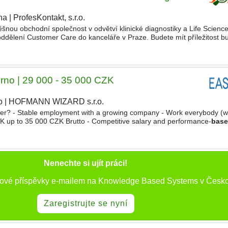
ha
|
ProfesKontakt, s.r.o.
|
šnou obchodní společnost v odvětví klinické diagnostiky a Life Scien
ddělení Customer Care do kanceláře v Praze. Budete mít příležitost bu
ffice oddělení Customer Care, které poskytuje
Brno | 29 000 - 35 000 CZK
o
|
HOFMANN WIZARD s.r.o.
|
er? - Stable employment with a growing company - Work everybody (
ZK up to 35 000 CZK Brutto - Competitive salary and performance-
bas
ent - Opportunities for professional growth
Nenechte si ujít práci!
nové příspěvky e-mailem na Knowledge Based Systems v Česko
Zaregistrujte se nyní