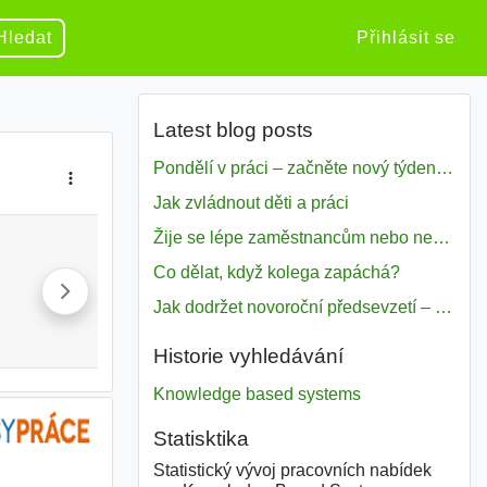
Hledat
Přihlásit se
Latest blog posts
Pondělí v práci – začněte nový týden s motivací
Jak zvládnout děti a práci
Žije se lépe zaměstnancům nebo nezavislým pracovníkům
Co dělat, když kolega zapáchá?
Jak dodržet novoroční předsevzetí – naše tipy pro dobrý začátek roku 2018
Historie vyhledávání
Knowledge based systems
Statisktika
Statistický vývoj pracovních nabídek