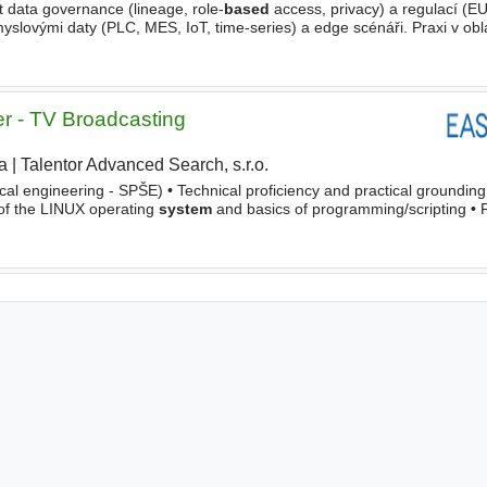
t data governance (lineage, role-
based
access, privacy) a regulací (EU
lovými daty (PLC, MES, IoT, time-series) a edge scénáři. Praxi v obla
slové automatizace. Nabízíme Práci na inovativních AI a průmyslovýc
r - TV Broadcasting
a
|
Talentor Advanced Search, s.r.o.
|
rical engineering - SPŠE) • Technical proficiency and practical groundin
f the LINUX operating
system
and basics of programming/scripting • 
 Technical thinking and ability to work