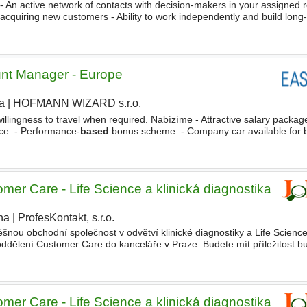
r - An active network of contacts with decision-makers in your assigned r
 acquiring new customers - Ability to work independently and build long
ation and sales skills - Good
knowledge
unt Manager - Europe
a
|
HOFMANN WIZARD s.r.o.
|
illingness to travel when required. Nabízíme - Attractive salary package
ce. - Performance-
based
bonus scheme. - Company car available for 
 work on international projects for globally
mer Care - Life Science a klinická diagnostika
ha
|
ProfesKontakt, s.r.o.
šnou obchodní společnost v odvětví klinické diagnostiky a Life Scien
ddělení Customer Care do kanceláře v Praze. Budete mít příležitost bu
ffice oddělení Customer Care, které poskytuje
mer Care - Life Science a klinická diagnostika