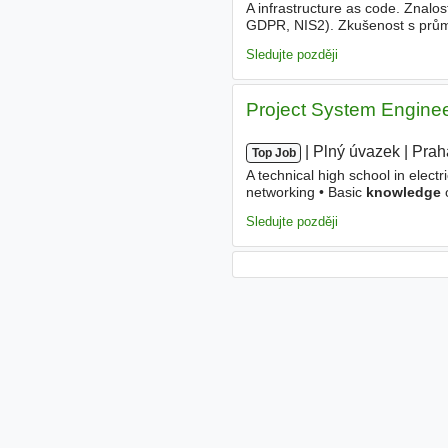
A infrastructure as code. Znalos
GDPR, NIS2). Zkušenost s průmys
systémové integrace nebo průmy
Sledujte později
Project System Enginee
|
|
Plný úvazek
|
Prah
Top Job
A technical high school in elect
networking • Basic
knowledge
o
English, Czech is an advantage •
Sledujte později