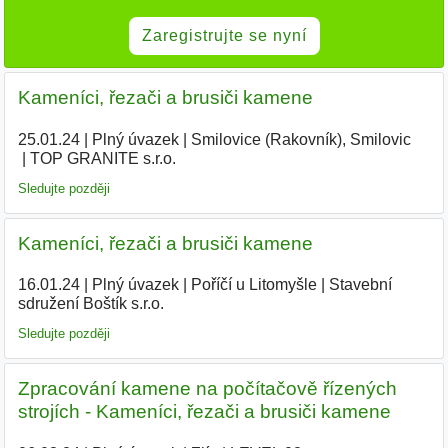
Zaregistrujte se nyní
Kameníci, řezači a brusiči kamene
25.01.24
|
Plný úvazek
|
Smilovice (Rakovník), Smilovic
|
TOP GRANITE s.r.o.
|
Sledujte později
Kameníci, řezači a brusiči kamene
16.01.24
|
Plný úvazek
|
Poříčí u Litomyšle
|
Stavební
sdružení Boštík s.r.o.
|
Sledujte později
Zpracování kamene na počítačově řízených
strojích - Kameníci, řezači a brusiči kamene