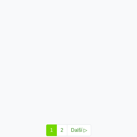
1
2
Další ▷