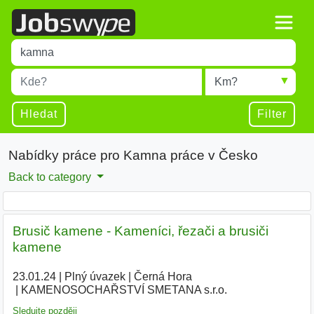
Title
Type 1 or more characters for results.
Místo
Radius
Type 1 or more characters for results.
Hledat
Filter
Nabídky práce pro Kamna práce v Česko
Back to category
Brusič kamene - Kameníci, řezači a brusiči
kamene
23.01.24
|
Plný úvazek
|
Černá Hora
|
KAMENOSOCHAŘSTVÍ SMETANA s.r.o.
|
Sledujte později