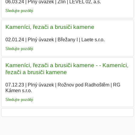
06.03.24
|
Plný úvazek
|
Zlín
|
LEVEL 02, a.s.
|
Sledujte později
Kameníci, řezači a brusiči kamene
02.01.24
|
Plný úvazek
|
Břežany I
|
Laete s.r.o.
|
Sledujte později
Kameníci, řezači a brusiči kamene - - Kameníci,
řezači a brusiči kamene
07.12.23
|
Plný úvazek
|
Rožnov pod Radhoštěm
|
RG
Kámen s.r.o.
|
Sledujte později