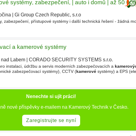
ové systémy, zabezpečení, | auto i domů | až 50 00
očina
|
Gi Group Czech Republic, s.r.o
|
, zabezpečení, přístupové systémy i další technická řešení - žádná m
vací a kamerové systémy
í nad Labem
|
CORADO SECURITY SYSTEMS s.r.o.
|
ro instalaci, údržbu a servis moderních zabezpečovacích a
kamerový
ronické zabezpečovací systémy), CCTV (
kamerové
systémy) a EPS (ele
stabilní práci v dynamickém týmu, pak je tato pozice přesně
Nenechte si ujít práci!
nně nové příspěvky e-mailem na Kamerový Technik v Česko.
Zaregistrujte se nyní