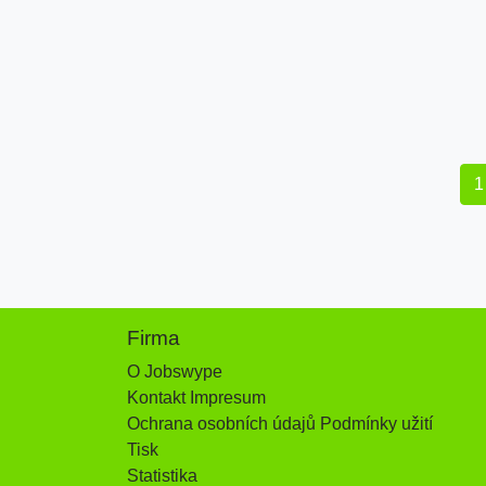
1
Firma
O Jobswype
Kontakt Impresum
Ochrana osobních údajů Podmínky užití
Tisk
Statistika