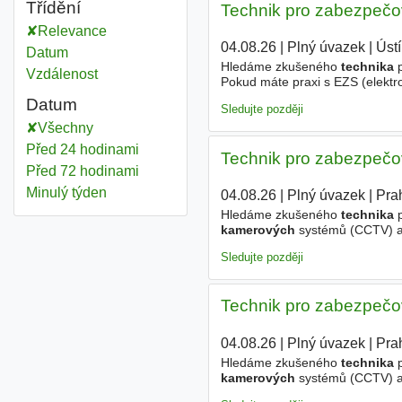
Třídění
Technik pro zabezpečo
Relevance
04.08.26
|
Plný úvazek
|
Úst
Datum
Hledáme zkušeného
technika
p
Vzdálenost
Pokud máte praxi s EZS (elekt
požární signalizace) a hledáte 
Datum
Sledujte později
Všechny
Před 24 hodinami
Technik pro zabezpečo
Před 72 hodinami
Minulý týden
04.08.26
|
Plný úvazek
|
Pra
Hledáme zkušeného
technika
p
kamerových
systémů (CCTV) a e
novým technologiím a hledáte st
Sledujte později
Technik pro zabezpečo
04.08.26
|
Plný úvazek
|
Pra
Hledáme zkušeného
technika
p
kamerových
systémů (CCTV) a e
novým technologiím a hledáte st