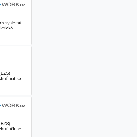
ch
systémů.
ktrická
(EZS),
huť učit se
(EZS),
huť učit se