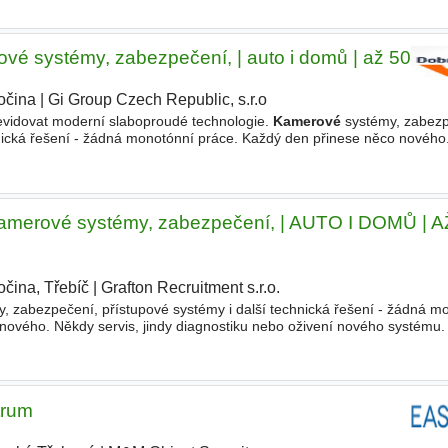
ové systémy, zabezpečení, | auto i domů | až 50 00
očina
|
Gi Group Czech Republic, s.r.o
revidovat moderní slaboproudé technologie.
Kamerové
systémy, zabezp
hnická řešení - žádná monotónní práce. Každý den přinese něco nového
oživení nového systému. Se zákazníkem jednáš jako partner. Ne jako čl
erové systémy, zabezpečení, | AUTO I DOMŮ | A
očina, Třebíč
|
Grafton Recruitment s.r.o.
|
, zabezpečení, přístupové systémy i další technická řešení - žádná m
nového. Někdy servis, jindy diagnostiku nebo oživení nového systému.
Ne jako člověk, který jen přijel "vyměnit součástku"
trum