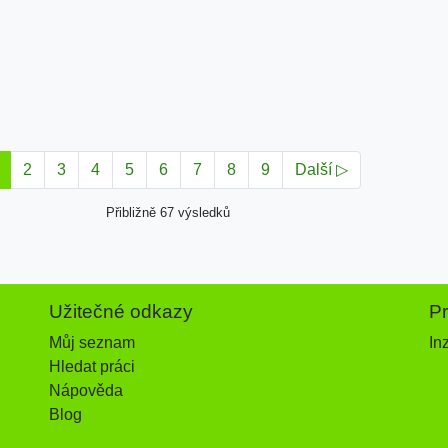
2
3
4
5
6
7
8
9
Další ▷
Přibližně 67 výsledků
Užitečné odkazy
P
Můj seznam
In
Hledat práci
Nápověda
Blog