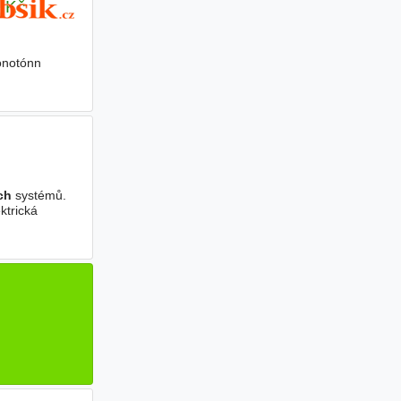
0 Kč
onotónn
ch
systémů.
ktrická