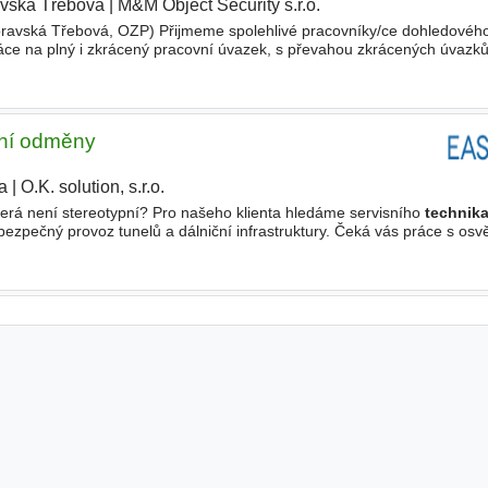
vská Třebová
|
M&M Object Security s.r.o.
|
oravská Třebová, OZP) Přijmeme spolehlivé pracovníky/ce dohledového
ce na plný i zkrácený pracovní úvazek, s převahou zkrácených úvazk
-obsluha
kamerových
systémů a dohled nad objektem
ční odměny
a
|
O.K. solution, s.r.o.
která není stereotypní? Pro našeho klienta hledáme servisního
technik
 bezpečný provoz tunelů a dálniční infrastruktury. Čeká vás práce s osv
i, vzduchotechnikou i dopravním značením