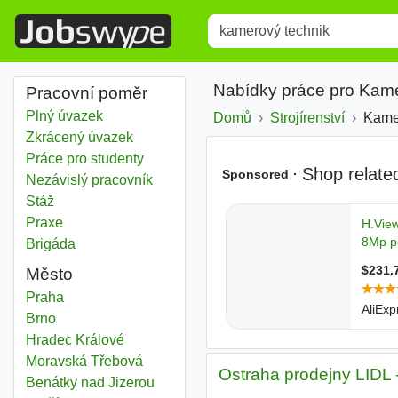
Title
Type 1 or more characters for r
Nabídky práce pro Kam
Pracovní poměr
Plný úvazek
Domů
Strojírenství
Kame
Zkrácený úvazek
Práce pro studenty
Nezávislý pracovník
Stáž
Praxe
Brigáda
Město
Kamerový technik
Praha
Kamerový technik
Brno
Kamerový technik
Hradec Králové
Kamerový technik
Moravská Třebová
Ostraha prodejny LIDL 
Kamerový technik
Benátky nad Jizerou