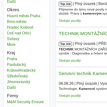
Další
města
|
|
Plný úvazek
|
Bená
Top Job
Okres
Přijmeme do týmu nové posily na
služeb. Práce s
kamerovým
sys
Kamerový technik
Hlavní město Praha
Okres
důkazního materiálu (např. kr
Sledujte později
Kamerový technik
Brno-město
Okres
Kamerový technik
Hradec Králové
Okres
Kamerový technik
Ústí nad Orlicí
Okres
TECHNIK MONTÁŽNÍCH
Kamerový technik
Svitavy
Okres
|
|
Plný úvazek
|
PŘE
Top Job
More
districts
TECHNIK
MONTÁŽNÍCH ZAŘÍZENÍ 
Kraj
výrobě - Diagnostika a řešení t
Práce s
kamerovými
systémy, s
Kamerový technik
Praha
Kraj
Sledujte později
Kamerový technik
Pardubický
Kraj
Kamerový technik
Královéhradecký
Kraj
Servisní technik Kamer
Kamerový technik
Středočeský
Kraj
Kamerový technik
Jihomoravský
Kraj
06.08.26
|
Plný úvazek
|
Vys
Další
kraj
Technologie.
Kamerové
systémy
Firmy
Sledujte později
M&M Security Ensure