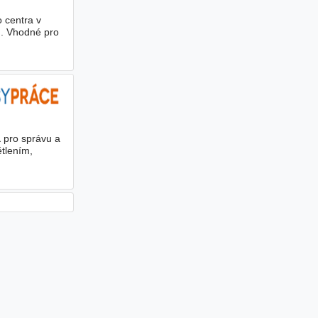
 centra v
ů. Vhodné pro
a
pro správu a
ětlením,