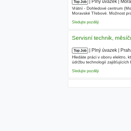
|
|
Plný úvazek
|
Mora
Top Job
Vrátní - Dohledové centrum (M
Moravské Třebové. Možnost prá
osoby s OZP/ID. Co vás čeká? 
Sledujte později
Servisní technik, měsí
|
|
Plný úvazek
|
Prah
Top Job
Hledáte práci v oboru elektro, 
údržbu technologií zajišťujících
kamerovými
systémy, rozvaděč
Sledujte později