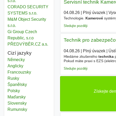
s.r.o.
Servisní technik Kamer
CORADO SECURITY
04.08.26
|
Plný úvazek
|
Vys
SYSTEMS s.r.o.
Technologie.
Kamerové
systémy
M&M Object Security
s.r.o.
Sledujte později
Gi Group Czech
Republic, s.r.o
Technik pro zabezpečo
PŘEDVÝBĚR.CZ a.s.
04.08.26
|
Plný úvazek
|
Úst
Cizí jazyky
Hledáme zkušeného
technika
p
Německy
Pokud máte praxi s EZS (elekt
požární signalizace) a hledáte 
Anglicky
Sledujte později
Francouzsky
Rusky
Španělsky
Polsky
Získejte de
Maďarsky
Slovensky
Rumunsky