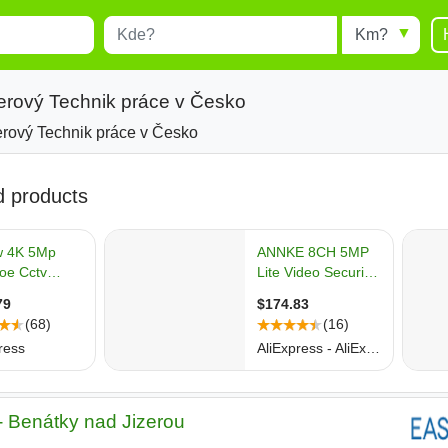
Místo
Radius
esults.
Type 1 or more characters for
results.
erový Technik práce v Česko
rový Technik práce v Česko
- Benátky nad Jizerou