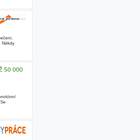
0 Kč
ečení,
. Někdy
ověk
Ž 50 000
onotónní
 Se