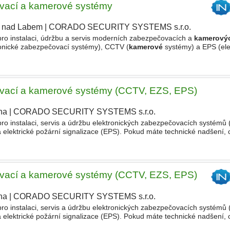
vací a kamerové systémy
í nad Labem
|
CORADO SECURITY SYSTEMS s.r.o.
|
ro instalaci, údržbu a servis moderních zabezpečovacích a
kamerový
ronické zabezpečovací systémy), CCTV (
kamerové
systémy) a EPS (ele
stabilní práci v dynamickém týmu, pak je tato pozice přesně
vací a kamerové systémy (CCTV, EZS, EPS)
ha
|
CORADO SECURITY SYSTEMS s.r.o.
|
ro instalaci, servis a údržbu elektronických zabezpečovacích systémů 
lektrické požární signalizace (EPS). Pokud máte technické nadšení, c
abilní práci v dynamickém týmu, pak jste to právě
vací a kamerové systémy (CCTV, EZS, EPS)
ha
|
CORADO SECURITY SYSTEMS s.r.o.
|
ro instalaci, servis a údržbu elektronických zabezpečovacích systémů 
lektrické požární signalizace (EPS). Pokud máte technické nadšení, c
abilní práci v dynamickém týmu, pak jste to právě