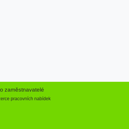
ro zaměstnavatelé
zerce pracovních nabídek