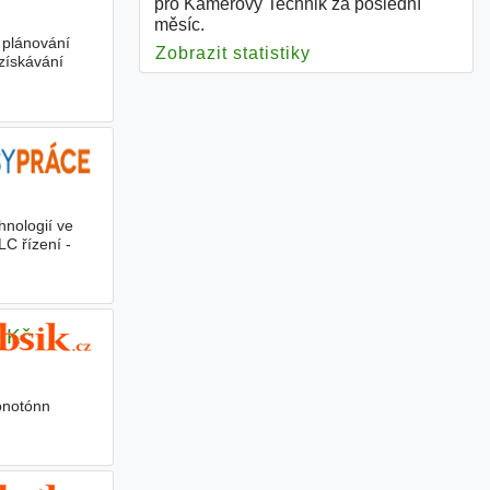
pro Kamerový Technik za poslední
měsíc.
í plánování
Zobrazit statistiky
pro Kamerový Techn
získávání
nologií ve
C řízení -
0 Kč
onotónn