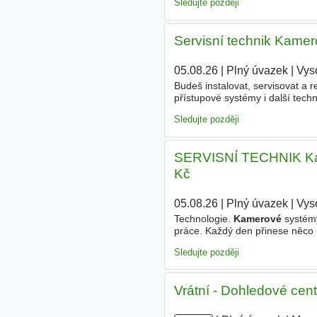
Sledujte později
Servisní technik Kamer
05.08.26
|
Plný úvazek
|
Vys
Budeš instalovat, servisovat a 
přístupové systémy i další tec
servis, jindy diagnostiku nebo 
Sledujte později
SERVISNÍ TECHNIK Kam
Kč
05.08.26
|
Plný úvazek
|
Vys
Technologie.
Kamerové
systémy
práce. Každý den přinese něco 
zákazníkem jednáš jako partner. 
Sledujte později
Vrátní - Dohledové cen