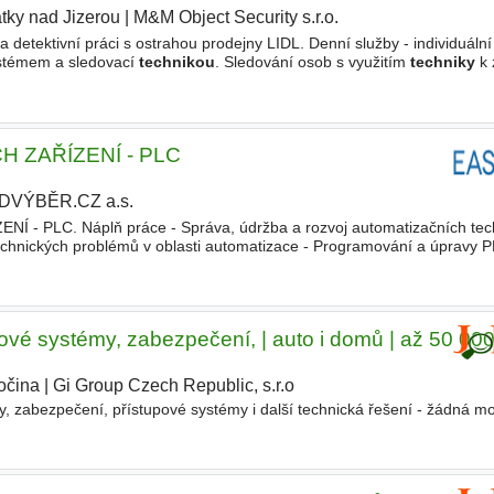
tky nad Jizerou
|
M&M Object Security s.r.o.
|
 detektivní práci s ostrahou prodejny LIDL. Denní služby - individuáln
témem a sledovací
technikou
. Sledování osob s využitím
techniky
k 
ádeže). Ostraha prodejny. Občasná obchůzková
 ZAŘÍZENÍ - PLC
DVÝBĚR.CZ a.s.
- PLC. Náplň práce - Správa, údržba a rozvoj automatizačních tech
echnických problémů v oblasti automatizace - Programování a úpravy PL
enzory a dalšími moderními technologiemi - Spolupráce
ové systémy, zabezpečení, | auto i domů | až 50 00
očina
|
Gi Group Czech Republic, s.r.o
, zabezpečení, přístupové systémy i další technická řešení - žádná m