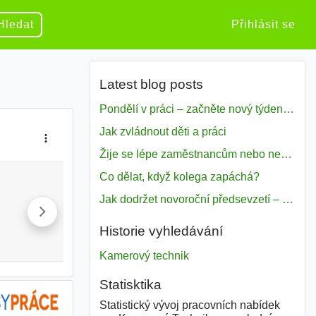
Hledat
Přihlásit se
Latest blog posts
Pondělí v práci – začněte nový týden s motivací
Jak zvládnout děti a práci
Žije se lépe zaměstnancům nebo nezavislým pracovníkům
Co dělat, když kolega zapáchá?
Jak dodržet novoroční předsevzetí – naše tipy pro dobrý začátek roku 2018
Historie vyhledávání
Kamerový technik
Statisktika
Statistický vývoj pracovních nabídek