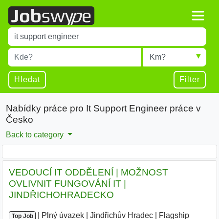
Title
Type 1 or more characters for results.
Místo
Radius
Type 1 or more characters for results.
Hledat
Filter
Nabídky práce pro It Support Engineer práce v
Česko
Back to category
VEDOUCÍ IT ODDĚLENÍ | MOŽNOST
OVLIVNIT FUNGOVÁNÍ IT |
JINDŘICHOHRADECKO
|
|
Plný úvazek
|
Jindřichův Hradec
|
Flagship
Top Job