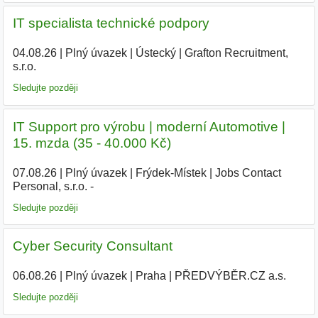
IT specialista technické podpory
04.08.26
|
Plný úvazek
|
Ústecký
|
Grafton Recruitment,
s.r.o.
|
Sledujte později
IT Support pro výrobu | moderní Automotive |
15. mzda (35 - 40.000 Kč)
07.08.26
|
Plný úvazek
|
Frýdek-Místek
|
Jobs Contact
Personal, s.r.o. -
Sledujte později
Cyber Security Consultant
06.08.26
|
Plný úvazek
|
Praha
|
PŘEDVÝBĚR.CZ a.s.
Sledujte později