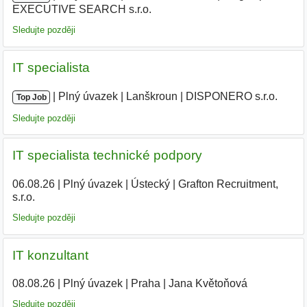
EXECUTIVE SEARCH s.r.o.
|
Sledujte později
IT specialista
|
|
Plný úvazek
|
Lanškroun
|
DISPONERO s.r.o.
Top Job
Sledujte později
IT specialista technické podpory
06.08.26
|
Plný úvazek
|
Ústecký
|
Grafton Recruitment,
s.r.o.
Sledujte později
IT konzultant
08.08.26
|
Plný úvazek
|
Praha
|
Jana Květoňová
Sledujte později