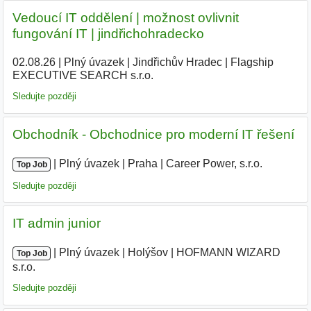
Vedoucí IT oddělení | možnost ovlivnit
fungování IT | jindřichohradecko
02.08.26
|
Plný úvazek
|
Jindřichův Hradec
|
Flagship
EXECUTIVE SEARCH s.r.o.
Sledujte později
Obchodník - Obchodnice pro moderní IT řešení
|
|
Plný úvazek
|
Praha
|
Career Power, s.r.o.
|
Top Job
Sledujte později
IT admin junior
|
|
Plný úvazek
|
Holýšov
|
HOFMANN WIZARD
Top Job
s.r.o.
Sledujte později