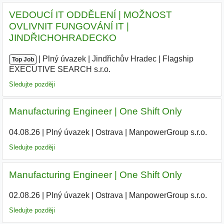
VEDOUCÍ IT ODDĚLENÍ | MOŽNOST
OVLIVNIT FUNGOVÁNÍ IT |
JINDŘICHOHRADECKO
|
|
Plný úvazek
|
Jindřichův Hradec
|
Flagship
Top Job
EXECUTIVE SEARCH s.r.o.
|
Sledujte později
Manufacturing Engineer | One Shift Only
04.08.26
|
Plný úvazek
|
Ostrava
|
ManpowerGroup s.r.o.
Sledujte později
Manufacturing Engineer | One Shift Only
02.08.26
|
Plný úvazek
|
Ostrava
|
ManpowerGroup s.r.o.
Sledujte později