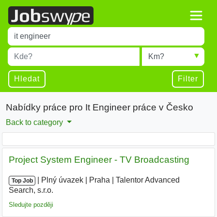
Title
Type 1 or more characters for results.
Místo
Radius
Type 1 or more characters for results.
Hledat
Filter
Nabídky práce pro It Engineer práce v Česko
Back to category
Project System Engineer - TV Broadcasting
|
|
Plný úvazek
|
Praha
|
Talentor Advanced
Top Job
Search, s.r.o.
|
Sledujte později