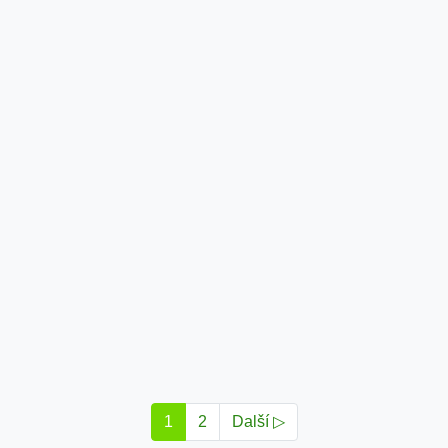
1
2
Další ▷