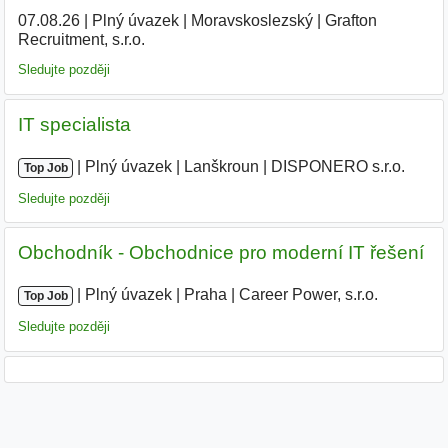
07.08.26
|
Plný úvazek
|
Moravskoslezský
|
Grafton
Recruitment, s.r.o.
Sledujte později
IT specialista
|
|
Plný úvazek
|
Lanškroun
|
DISPONERO s.r.o.
Top Job
Sledujte později
Obchodník - Obchodnice pro moderní IT řešení
|
|
Plný úvazek
|
Praha
|
Career Power, s.r.o.
|
Top Job
Sledujte později