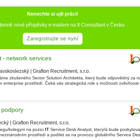
Nenechte si ujít práci!
 denně nové příspěvky e-mailem na It Consultant v Česko.
Zaregistrujte se nyní
t - network services
avskoslezský
|
Grafton Recruitment, s.r.o.
me zkušeného Senior Solution Architekta, který bude odpovědný za ná
m enterprise prostředí. Čeká vás strategická role s možností ovlivňovat
na významných transformačních projektech
é podpory
ecký
|
Grafton Recruitment, s.r.o.
|
egu/kolegyni na pozici
IT
Service Desk Analyst, který/á bude poskytova
ezinárodním prostředí a podílet se na provozu globálního Service Desk