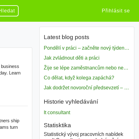
Hledat
Přihlásit se
Latest blog posts
Pondělí v práci – začněte nový týden s motivací
Jak zvládnout děti a práci
Žije se lépe zaměstnancům nebo nezavislým pracovníkům
Co dělat, když kolega zapáchá?
Jak dodržet novoroční předsevzetí – naše tipy pro dobrý začátek roku 2018
Historie vyhledávání
It consultant
Statisktika
Statistický vývoj pracovních nabídek