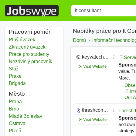
Title
Type 1 or more characters for r
Nabídky práce pro It Co
Pracovní poměr
Plný úvazek
Domů
Informační technolo
Zkrácený úvazek
Práce pro studenty
Nezávislý pracovník
Stáž
Praxe
Brigáda
Město
It consultant
Praha
It consultant
Brno
It consultant
Mladá Boleslav
It consultant
Ostrava
It consultant
Plzeň