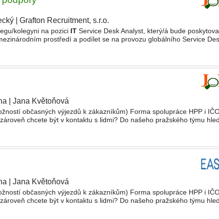
ecký
|
Grafton Recruitment, s.r.o.
egu/kolegyni na pozici
IT
Service Desk Analyst, který/á bude poskytova
ezinárodním prostředí a podílet se na provozu globálního Service Desk
dpory prostřednictvím ticketovacího systému
ha
|
Jana Květoňová
ožností občasných výjezdů k zákazníkům) Forma spolupráce HPP i IČO
le zároveň chcete být v kontaktu s lidmi? Do našeho pražského týmu h
íčovým spojovacím článkem mezi zákazníky, našimi
ha
|
Jana Květoňová
|
ožností občasných výjezdů k zákazníkům) Forma spolupráce HPP i IČO
le zároveň chcete být v kontaktu s lidmi? Do našeho pražského týmu h
íčovým spojovacím článkem mezi zákazníky, našimi