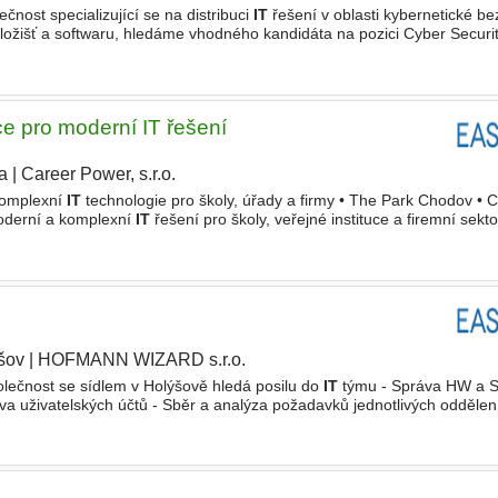
čnost specializující se na distribuci
IT
řešení v oblasti kybernetické be
 úložišť a softwaru, hledáme vhodného kandidáta na pozici Cyber Securi
Analýza potřeb zákazníků a návrh bezpečnostních
e pro moderní IT řešení
a
|
Career Power, s.r.o.
|
Komplexní
IT
technologie pro školy, úřady a firmy • The Park Chodov • 
moderní a komplexní
IT
řešení pro školy, veřejné instituce a firemní sekt
odnici s technickým myšlením a chutí růst
šov
|
HOFMANN WIZARD s.r.o.
lečnost se sídlem v Holýšově hledá posilu do
IT
týmu - Správa HW a 
ráva uživatelských účtů - Sběr a analýza požadavků jednotlivých odděle
ivatelů - Vyhodnocování potřeb interních "zákazníků