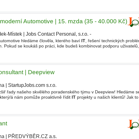
dpory prostřednictvím ticketovacího systému
 moderní Automotive | 15. mzda (35 - 40.000 Kč)
dek-Místek
|
Jobs Contact Personal, s.r.o. -
 automotive hledáme člověla, kterého baví
IT
, řešení technických probl
m. Pokud se koukáš po práci, kde budeš kombinovat podporu uživatelů
ímo ve výrobním prostředí, čti dál. Přidej
onsultant | Deepview
ha
|
StartupJobs.com s.r.o.
Rozšiř řady našeho skvělého poradenského týmu v Deepview! Hledáme s
 který/á nám pomůže proaktivně řídit
IT
projekty u našich klientů! Jak to
nové projekty našich klientů startují prakticky
ant
ha
|
PŘEDVÝBĚR.CZ a.s.