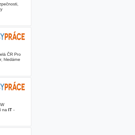
zpečnosti,
ty
Celá ČR Pro
or, hledáme
SW
ní na
IT
-