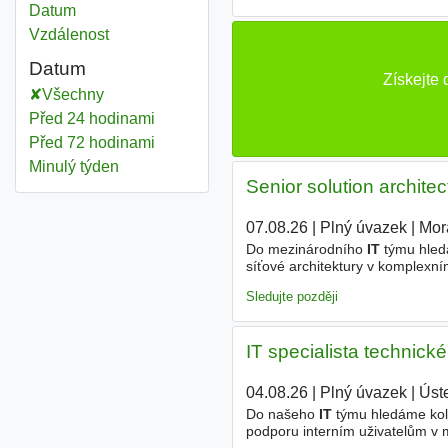
Datum
Vzdálenost
Datum
Získejte
Všechny
Před 24 hodinami
Před 72 hodinami
Minulý týden
Senior solution architec
07.08.26
|
Plný úvazek
|
Mor
Do mezinárodního
IT
týmu hledá
síťové architektury v komplexní
směr společnosti a podílet se 
Sledujte později
IT specialista technick
04.08.26
|
Plný úvazek
|
Úst
Do našeho
IT
týmu hledáme kol
podporu interním uživatelům v m