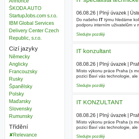
Annonce
ŠKODA AUTO
06.08.26
|
Plný úvazek
|
Úst
StartupJobs.com s.r.o.
Do našeho
IT
týmu hledáme kol
IBM Global Services
podporu interním uživatelům v m
Poskytování 1. a 2. úrovně
IT
po
Delivery Center Czech
Sledujte později
Republic, s.r.o.
Cizí jazyky
IT konzultant
Německy
Anglicky
08.08.26
|
Plný úvazek
|
Pra
Místo výkonu práce Praha (s m
Francouzsky
pozici Baví vás technologie, a
Rusky
Konzultanta, který se stane kl
Sledujte později
Španělsky
Polsky
Maďarsky
IT KONZULTANT
Slovensky
08.08.26
|
Plný úvazek
|
Pra
Rumunsky
Místo výkonu práce Praha (s m
Třídění
pozici Baví vás technologie, a
Konzultanta, který se stane kl
Relevance
Sledujte později