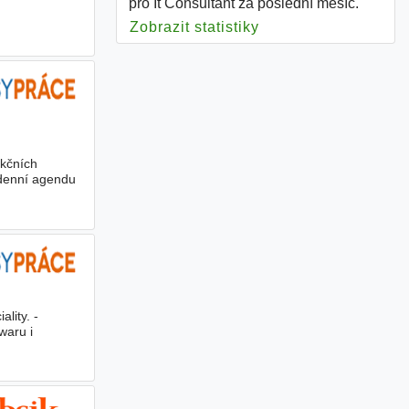
pro It Consultant za poslední měsíc.
Zobrazit statistiky
pro It Consultant
nkčních
denní agendu
ality. -
waru i