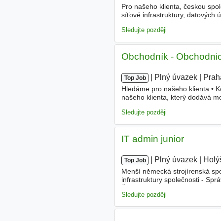
Pro našeho klienta, českou spole
síťové infrastruktury, datových
Consultant
. Pracovní náplň - 
Sledujte později
Obchodník - Obchodnic
|
|
Plný úvazek
|
Prah
Top Job
Hledáme pro našeho klienta • 
našeho klienta, který dodává 
energického obchodníka či obch
Sledujte později
IT admin junior
|
|
Plný úvazek
|
Holý
Top Job
Menší německá strojírenská spo
infrastruktury společnosti - Sp
Řešení technických problémů už
Sledujte později