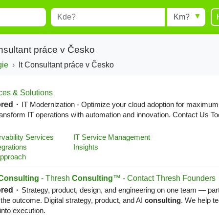
Místo
Radius
esults.
Type 1 or more characters for
results.
nsultant práce v Česko
gie
It Consultant práce v Česko