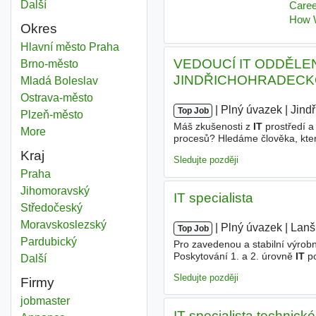
Další
města
Okres
It consultant
Hlavní město Praha
Okres
VEDOUCÍ IT ODDĚLEN
It consultant
Brno-město
Okres
JINDŘICHOHRADEC
It consultant
Mladá Boleslav
Okres
It consultant
Ostrava-město
Okres
|
|
Plný úvazek
|
Jind
Top Job
It consultant
Plzeň-město
Okres
Máš zkušenosti z
IT
prostředí a 
More
districts
procesů? Hledáme člověka, kt
a bude mít reálný vliv na fungo
Kraj
Sledujte později
It consultant
Praha
Kraj
It consultant
Jihomoravský
Kraj
IT specialista
It consultant
Středočeský
Kraj
It consultant
Moravskoslezský
Kraj
|
|
Plný úvazek
|
Lanš
Top Job
It consultant
Pardubický
Kraj
Pro zavedenou a stabilní výrob
Poskytování 1. a 2. úrovně
IT
po
Další
kraj
vybraných hardwarových zařízení
Sledujte později
Firmy
jobmaster
IT specialista technick