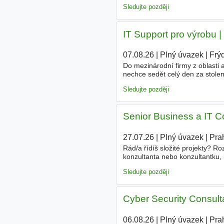
Poskytování 1. a 2. úrovně
IT
po
Sledujte později
IT Support pro výrobu |
07.08.26
|
Plný úvazek
|
Frý
Do mezinárodní firmy z oblasti
nechce sedět celý den za stole
technologií a řešení incidentů př
Sledujte později
Senior Business a IT C
27.07.26
|
Plný úvazek
|
Pra
Rád/a řídíš složité projekty? 
konzultanta nebo konzultantku,
funguje? Záběr je u nás široký a 
Sledujte později
Cyber Security Consult
06.08.26
|
Plný úvazek
|
Pra