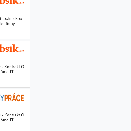
t technickou
u firmy. -
 - Kontrakt O
ledáme
IT
 - Kontrakt O
ledáme
IT