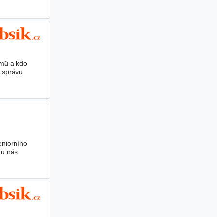
émů a kdo
, správu
eniorního
 u nás