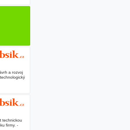
vrh a rozvoj
 technologický
t technickou
u firmy. -