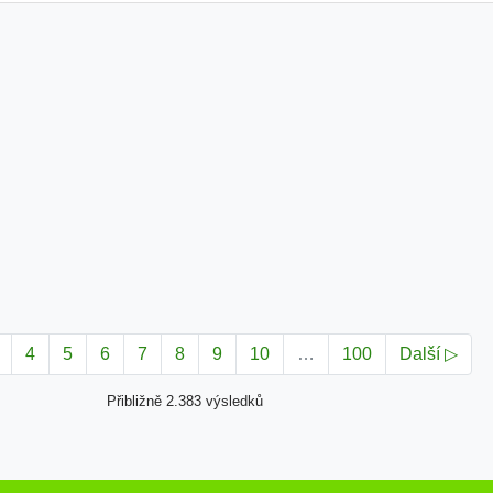
4
5
6
7
8
9
10
…
100
Další ▷
Přibližně 2.383 výsledků