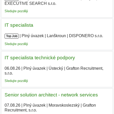
EXECUTIVE SEARCH s.r.o.
|
Sledujte později
IT specialista
|
|
Plný úvazek
|
Lanškroun
|
DISPONERO s.r.o.
Top Job
Sledujte později
IT specialista technické podpory
06.08.26
|
Plný úvazek
|
Ústecký
|
Grafton Recruitment,
s.r.o.
Sledujte později
Senior solution architect - network services
07.08.26
|
Plný úvazek
|
Moravskoslezský
|
Grafton
Recruitment, s.r.o.