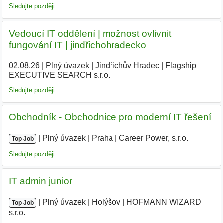
Sledujte později
Vedoucí IT oddělení | možnost ovlivnit
fungování IT | jindřichohradecko
02.08.26
|
Plný úvazek
|
Jindřichův Hradec
|
Flagship
EXECUTIVE SEARCH s.r.o.
Sledujte později
Obchodník - Obchodnice pro moderní IT řešení
|
|
Plný úvazek
|
Praha
|
Career Power, s.r.o.
|
Top Job
Sledujte později
IT admin junior
|
|
Plný úvazek
|
Holýšov
|
HOFMANN WIZARD
Top Job
s.r.o.