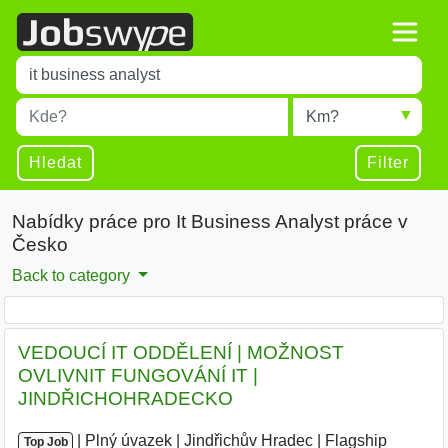
Title
Type 1 or more characters for results.
Místo
Radius
Type 1 or more characters for results.
Hledat
Filter
Nabídky práce pro It Business Analyst práce v
Česko
Back to category
VEDOUCÍ IT ODDĚLENÍ | MOŽNOST
OVLIVNIT FUNGOVÁNÍ IT |
JINDŘICHOHRADECKO
|
|
Plný úvazek
|
Jindřichův Hradec
|
Flagship
Top Job