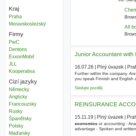
Kraj
International economics
Praha
Kraj
International economics
Moravskoslezský
Kraj
Firmy
PwC
Dentons
Junior Accountant with 
ExxonMobil
JLL
16.07.26
|
Plný úvazek
|
Pra
Kooperativa
Further within the company. Are
you speak Finnish and English a
Cizí jazyky
reading! We are looking for som
Sledujte později
Německy
Anglicky
REINSURANCE ACCO
Francouzsky
Rusky
15.11.19
|
Plný úvazek
|
Pra
Španělsky
economics
or accounting - Anal
Polsky
advantage - Spoken and written
Maďarsky
advantage - Responsibility and re