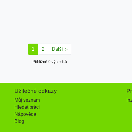
1
2
Další ▷
Přibližně 9 výsledků
Užitečné odkazy
P
Můj seznam
In
Hledat práci
Nápověda
Blog