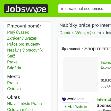
Title
Type 1 or more characters for r
Nabídky práce pro Inte
Pracovní poměr
Plný úvazek
Domů
Věda, Výzkum
In
Zkrácený úvazek
Práce pro studenty
Nezávislý pracovník
Stáž
Praxe
Brigáda
Město
International economics
Praha
International economics
Ostrava
Okres
International economics
Hlavní město Praha
Okres
International economics
Ostrava-město
Okres