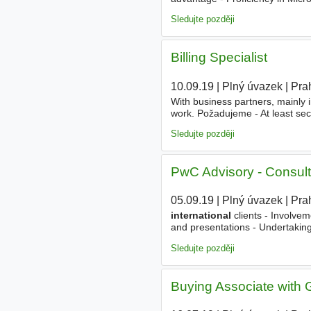
paced environment - Strong accou
Sledujte později
Billing Specialist
10.09.19
|
Plný úvazek
|
Pra
With business partners, mainly i
work. Požadujeme - At least se
least 2-3 years. - Advanced kno
Sledujte později
PwC Advisory - Consult
05.09.19
|
Plný úvazek
|
Pra
international
clients - Involvem
and presentations - Undertaking
(preferably in
Economics
, Fin
Sledujte později
Buying Associate with