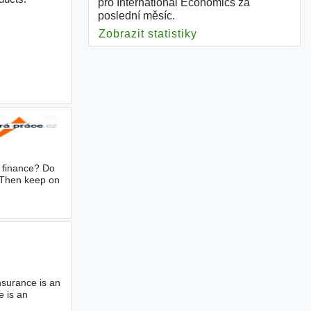
pro International Economics za
poslední měsíc.
Zobrazit statistiky
pro International E
n finance? Do
Then keep on
nsurance is an
 is an