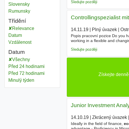
Sledujte později
Slovensky
Rumunsky
Controllingspezialist m
Třídění
Relevance
14.11.19
|
Plný úvazek
|
Ost
Datum
Popis pracovní pozice Do you ha
working in a flexible and chang
Vzdálenost
processes? IF you say “YES”, th
Sledujte později
Datum
Všechny
Před 24 hodinami
Před 72 hodinami
Získejte denně
Minulý týden
Junior Investment Analys
14.10.19
|
Zkrácený úvazek
|
Ideally in the field of finance,
ec
advantage - Proficiency in Microso