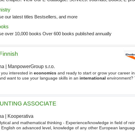
Finnish
ha
|
ManpowerGroup s.r.o.
 you interested in
economics
and ready to start or grow your career i
nd want to use your language skills in an
international
environment? 
eone with a strong interest in
economics
UNTING ASSOCIATE
ha
|
Kooperativa
|
ytical and mathematical thinking - Experience/knowledge in field of rei
 English on advanced level, knowledge of any other European language
liability, ability to work well independently