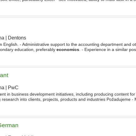
ntability and attention to detail
ha
|
Dentons
|
n English. - Administrative support to the accounting department and ot
condary education, preferably
economics
. - Experience in a similar posi
wledge of accounting and tax legislation. - Good
ant
ha
|
PwC
|
ent in business development initiatives, including producing content fo
 research into clients, projects, products and industries Požadujeme -
ance, Business or Commerce) - Ability to work
 German