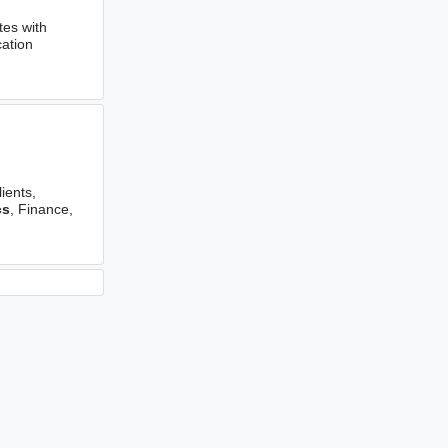
tes with
cation
ients,
cs
, Finance,