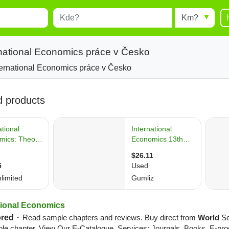
Místo
Radius
esults.
Type 1 or more characters for
results.
rnational Economics práce v Česko
ternational Economics práce v Česko