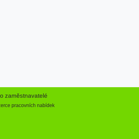
ro zaměstnavatelé
zerce pracovních nabídek