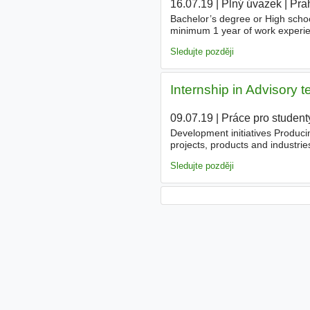
16.07.19
|
Plný úvazek
|
Pra
Bachelor’s degree or High schoo
minimum 1 year of work experien
Microsoft Office proficiency (W
Sledujte později
Internship in Advisory 
09.07.19
|
Práce pro student
Development initiatives Produci
projects, products and industri
Business or Commerce) - Abilit
Sledujte později