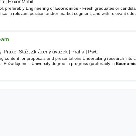
ha
|
ExxonMobil
|
l, preferably Engineering or
Economics
- Fresh graduates or candida
ce in relevant position and/or market segment, and with relevant edu
ord, Excel, PowerPoint) - Fluent in English and Dutch - Knowledge
team
y, Praxe, Stáž, Zkrácený úvazek
|
Praha
|
PwC
|
ng content for proposals and presentations Undertaking research into cl
es. Požadujeme - University degree in progress (preferably in
Economi
y to work on
international
assignments within CEE region