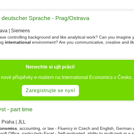
it deutscher Sprache - Prag/Ostrava
rava
|
Siemens
|
ve controlling background and like analytical work? Can you imagine y
ing
international
environment? Are you communicative, creative and lik
en this is the right place where you should
Nenechte si ujít práci!
 nové příspěvky e-mailem na International Economics v Česko.
Zaregistrujte se nyní
t - part time
Praha
|
JLL
|
onomics
, accounting, or law - Fluency in Czech and English, German
ft Office, particularly Excel - Self-motivated, ability to multi-task in a st