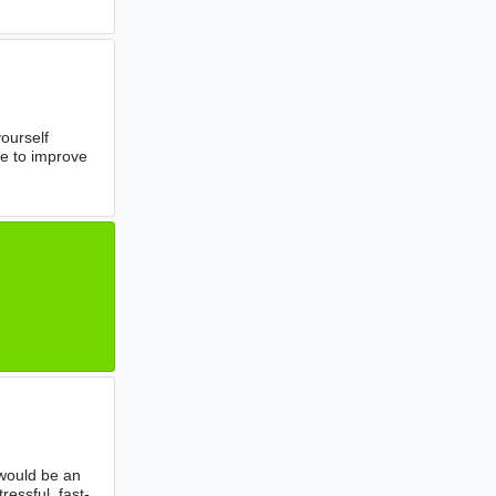
ourself
e to improve
 would be an
ressful, fast-