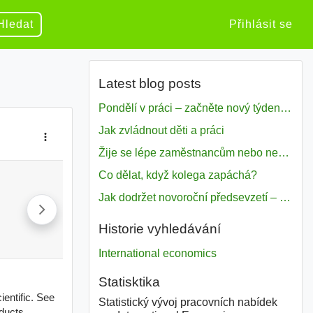
Hledat
Přihlásit se
Latest blog posts
Pondělí v práci – začněte nový týden s motivací
Jak zvládnout děti a práci
Žije se lépe zaměstnancům nebo nezavislým pracovníkům
Co dělat, když kolega zapáchá?
Jak dodržet novoroční předsevzetí – naše tipy pro dobrý začátek roku 2018
Historie vyhledávání
International economics
Statisktika
Statistický vývoj pracovních nabídek