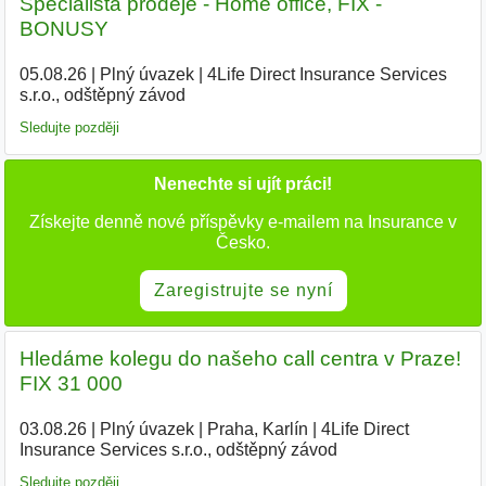
Specialista prodeje - Home office, FIX -
BONUSY
05.08.26
|
Plný úvazek
|
4Life Direct Insurance Services
s.r.o., odštěpný závod
Sledujte později
Nenechte si ujít práci!
Získejte denně nové příspěvky e-mailem na Insurance v
Česko.
Zaregistrujte se nyní
Hledáme kolegu do našeho call centra v Praze!
FIX 31 000
03.08.26
|
Plný úvazek
|
Praha, Karlín
|
4Life Direct
Insurance Services s.r.o., odštěpný závod
Sledujte později