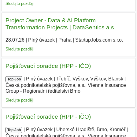
Sledujte později
Project Owner - Data & AI Platform
Transformation Projects | DataSentics a.s
28.07.26
|
Plný úvazek
|
Praha
|
StartupJobs.com s.r.o.
|
Sledujte později
Pojišťovací poradce (HPP - IČO)
|
|
Plný úvazek
|
Třebíč, Vyškov, Výškov, Blansk
|
Top Job
Česká podnikatelská pojišťovna, a.s., Vienna Insurance
Group - Regionální ředitelství Brno
|
Sledujte později
Pojišťovací poradce (HPP - IČO)
|
|
Plný úvazek
|
Uherské Hradiště, Brno, Kroměř
|
Top Job
Česká podnikatelská pojišťovna, a.s., Vienna Insurance