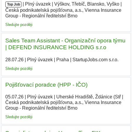
|
|
Plný úvazek
|
Výškov, Třebíč, Blansko, Vyško
|
Top Job
Česká podnikatelská pojišťovna, a.s., Vienna Insurance
Group - Regionální ředitelství Brno
|
Sledujte později
Sales Team Assistant - Organizační opora týmu
| DEFEND INSURANCE HOLDING s.r.o
28.07.26
|
Plný úvazek
|
Praha
|
StartupJobs.com s.r.o.
Sledujte později
Pojišťovací poradce (HPP - IČO)
05.07.26
|
Plný úvazek
|
Uherské Hradiště, Ždánice (Stř
|
Česká podnikatelská pojišťovna, a.s., Vienna Insurance
Group - Regionální ředitelství Brno
|
Sledujte později