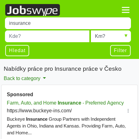
Title
Type 1 or more characters for results.
Místo
Radius
Type 1 or more characters for results.
Hledat
Filter
Nabídky práce pro Insurance práce v Česko
Back to category