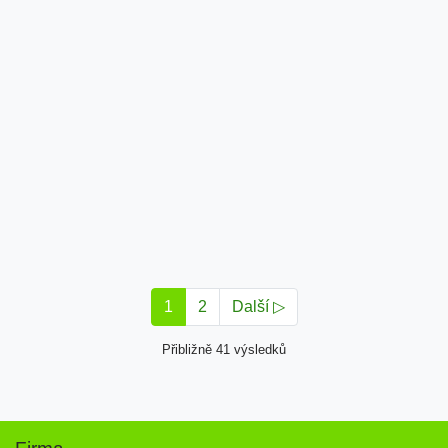
1
2
Další ▷
Přibližně 41 výsledků