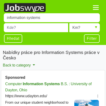
Title
Type 1 or more characters for results.
Místo
Radius
Type 1 or more characters for results.
Hledat
Filter
Nabídky práce pro Information Systems práce v
Česko
Back to category