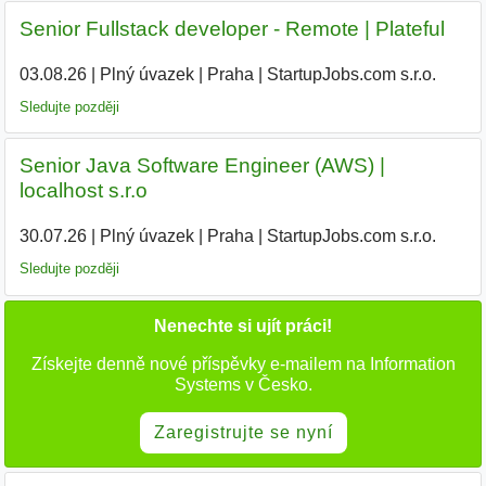
Senior Fullstack developer - Remote | Plateful
03.08.26
|
Plný úvazek
|
Praha
|
StartupJobs.com s.r.o.
Sledujte později
Senior Java Software Engineer (AWS) |
localhost s.r.o
30.07.26
|
Plný úvazek
|
Praha
|
StartupJobs.com s.r.o.
Sledujte později
Nenechte si ujít práci!
Získejte denně nové příspěvky e-mailem na Information
Systems v Česko.
Zaregistrujte se nyní