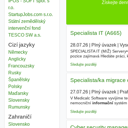
IPOS - SOFT spol. s
Získejte den
r.o.
StartupJobs.com s.r.o.
Státní zemědělský
intervenční fond
Specialista IT (A665)
TESCO SW a.s.
Cizí jazyky
28.07.26
|
Plný úvazek
|
Vys
SPECIALISTA IT (M/Ž) Servery•
Německy
pozice zajímavá Hledáte práci, 
Anglicky
části? Tato pozice nabízí velkou
Sledujte později
Francouzsky
Rusky
Specialista/ka migrace d
Španělsky
Polsky
27.07.26
|
Plný úvazek
|
Pra
Maďarsky
V Medicalc Software vyvíjíme t
Slovensky
nemocniční
informační
systém 
Rumunsky
implementace přitom znamená be
Sledujte později
Zahraničí
Informační odborník
Slovensko
Cyber security manager