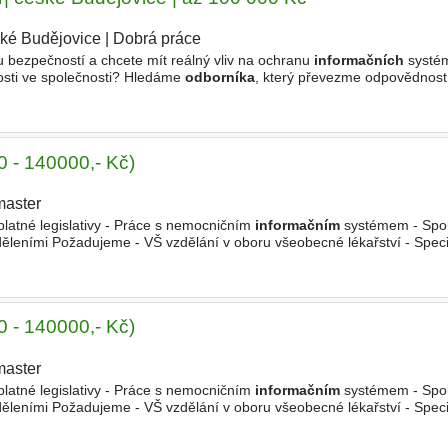
ké Budějovice
|
Dobrá práce
u bezpečností a chcete mít reálný vliv na ochranu
informačních
systém
osti ve společnosti? Hledáme
odborníka
, který převezme odpovědnost 
že nastavovat i rozvíjet bezpečnostní standardy. - řízení
0 - 140000,- Kč)
master
latné legislativy - Práce s nemocničním
informačním
systémem - Spol
ěleními Požadujeme - VŠ vzdělání v oboru všeobecné lékařství - Specia
í do specializační přípravy) - Zkušenosti s diagnostikou a léčbou
0 - 140000,- Kč)
master
latné legislativy - Práce s nemocničním
informačním
systémem - Spol
ěleními Požadujeme - VŠ vzdělání v oboru všeobecné lékařství - Specia
í do specializační přípravy) - Zkušenosti s diagnostikou a léčbou