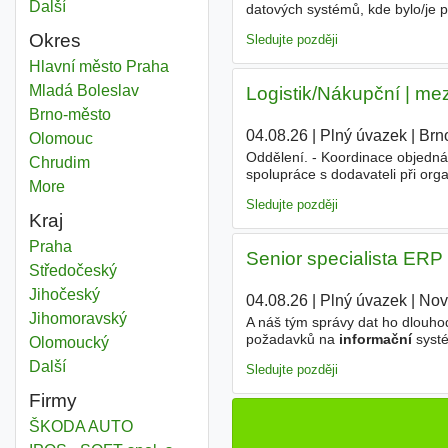
Další
města
datových systémů, kde bylo/je p
až po realizaci, možná hledáme
Okres
Sledujte později
Informační odborník
Hlavní město Praha
Okres
Informační odborník
Mladá Boleslav
Okres
Logistik/Nákupční | mez
Informační odborník
Brno-město
Okres
04.08.26
|
Plný úvazek
|
Brn
Informační odborník
Olomouc
Okres
Oddělení. - Koordinace objedná
Informační odborník
Chrudim
Okres
spolupráce s dodavateli při or
More
districts
týmu. - Evidence objednávek a 
Sledujte později
Kraj
Informační odborník
Praha
Kraj
Senior specialista ERP
Informační odborník
Středočeský
Kraj
Informační odborník
Jihočeský
Kraj
04.08.26
|
Plný úvazek
|
Nov
Informační odborník
Jihomoravský
Kraj
A náš tým správy dat ho dlouhod
požadavků na
informační
systé
Informační odborník
Olomoucký
Kraj
zkušeného specialistu, který se
Další
kraj
Sledujte později
Firmy
ŠKODA AUTO