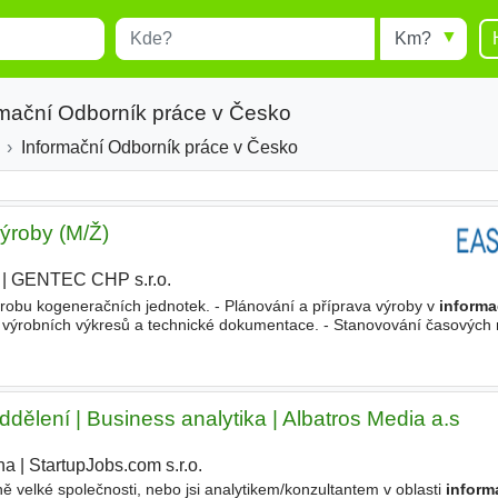
Místo
Radius
esults.
Type 1 or more characters for
results.
rmační Odborník práce v Česko
Informační Odborník práce v Česko
ýroby (M/Ž)
|
GENTEC CHP s.r.o.
|
robu kogeneračních jednotek. - Plánování a příprava výroby v
inform
, výrobních výkresů a technické dokumentace. - Stanovování časových
imalizace výrobních procesů se zaměřením na snižování nákladů
dělení | Business analytika | Albatros Media a.s
ha
|
StartupJobs.com s.r.o.
 velké společnosti, nebo jsi analytikem/konzultantem v oblasti
inform