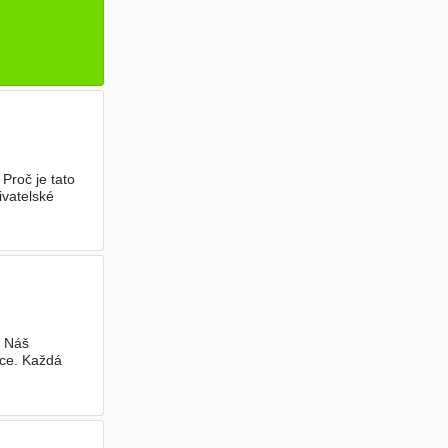
Proč je tato
ivatelské
. Náš
ice. Každá