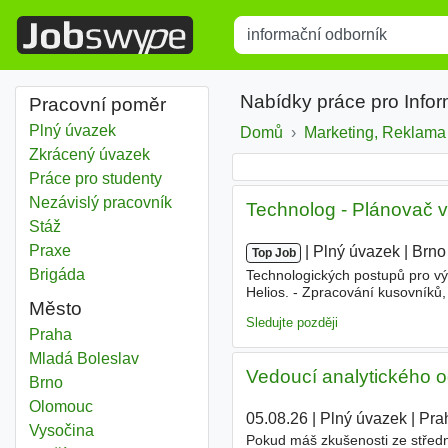
Title
Type 1 or more characters for r
Nabídky práce pro Info
Pracovní poměr
Plný úvazek
Domů
Marketing, Reklama
Zkrácený úvazek
Práce pro studenty
Nezávislý pracovník
Technolog - Plánovač v
Stáž
Praxe
|
|
Plný úvazek
|
Brno
Top Job
Brigáda
Technologických postupů pro vý
Helios. - Zpracování kusovníků
Město
technologických postupů. - Opt
Sledujte později
Informační odborník
Praha
Informační odborník
Mladá Boleslav
Vedoucí analytického od
Informační odborník
Brno
Informační odborník
Olomouc
05.08.26
|
Plný úvazek
|
Pra
Informační odborník
Vysočina
Pokud máš zkušenosti ze středně