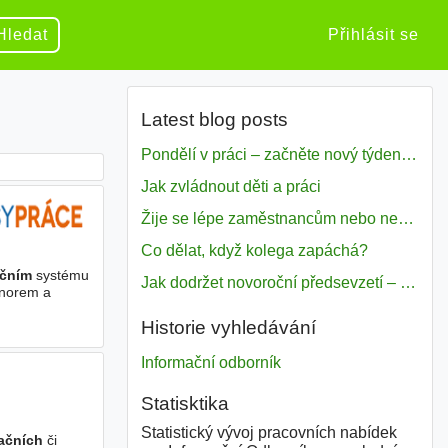
Hledat
Přihlásit se
Latest blog posts
Pondělí v práci – začněte nový týden s motivací
Jak zvládnout děti a práci
Žije se lépe zaměstnancům nebo nezavislým pracovníkům
Co dělat, když kolega zapáchá?
ačním
systému
Jak dodržet novoroční předsevzetí – naše tipy pro dobrý začátek roku 2018
 norem a
Historie vyhledávání
Informační odborník
Statisktika
Statistický vývoj pracovních nabídek
ačních
či