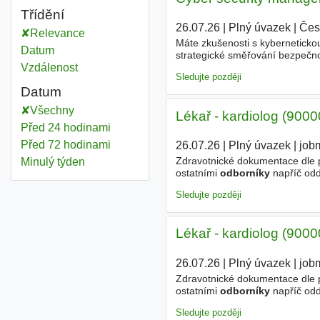
Třídění
26.07.26
|
Plný úvazek
|
Čes
Relevance
Máte zkušenosti s kyberneticko
Datum
strategické směřování bezpečn
Vzdálenost
kybernetické bezpečnosti a pomů
Sledujte později
Datum
Všechny
Lékař - kardiolog (9000
Před 24 hodinami
Před 72 hodinami
26.07.26
|
Plný úvazek
|
job
Zdravotnické dokumentace dle p
Minulý týden
ostatními
odborníky
napříč odd
oboru kardiologie (nebo zařazen
Sledujte později
Lékař - kardiolog (9000
26.07.26
|
Plný úvazek
|
job
Zdravotnické dokumentace dle p
ostatními
odborníky
napříč odd
oboru kardiologie (nebo zařazen
Sledujte později