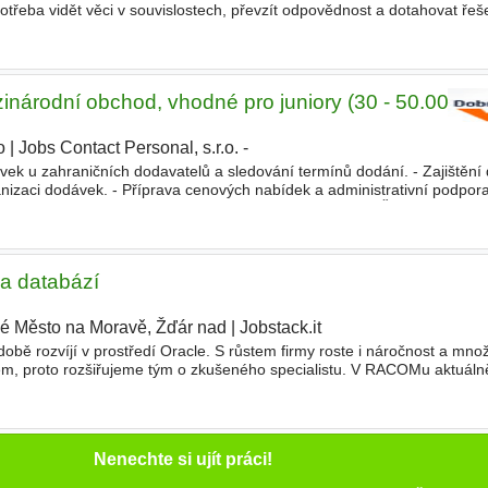
otřeba vidět věci v souvislostech, převzít odpovědnost a dotahovat řeš
 právě Tebe. Co Tě u nás čeká? Tvou hlavní náplní
inárodní obchod, vhodné pro juniory (30 - 50.000 K
o
|
Jobs Contact Personal, s.r.o. -
vek u zahraničních dodavatelů a sledování termínů dodání. - Zajištění
ganizaci dodávek. - Příprava cenových nabídek a administrativní podpo
práce s interním
informačním
systémem. - Libovolné SŠ
 a databází
é Město na Moravě, Žďár nad
|
Jobstack.it
obě rozvíjí v prostředí Oracle. S růstem firmy roste i náročnost a množ
m, proto rozšiřujeme tým o zkušeného specialistu. V RACOMu aktuál
 nebojí odpovědnosti a má ambici tento technologický základ
Nenechte si ujít práci!