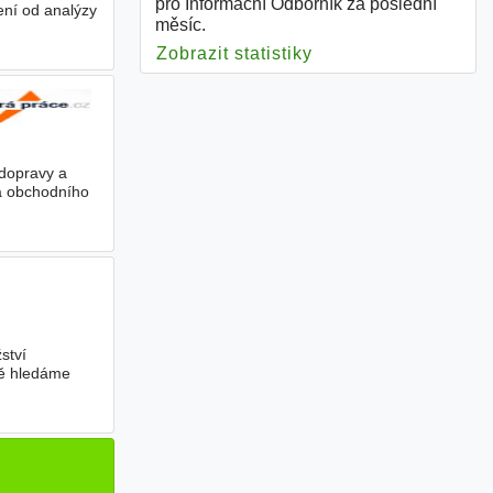
pro Informační Odborník za poslední
ení od analýzy
měsíc.
Zobrazit statistiky
pro Informační Odbo
č)
 dopravy a
ra obchodního
ství
ně hledáme