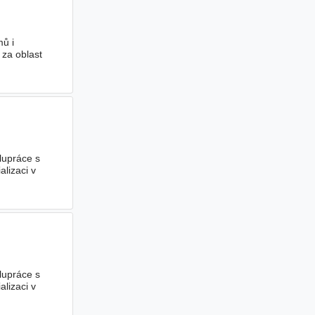
ů i
za oblast
upráce s
lizaci v
upráce s
lizaci v