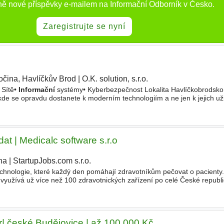
ně nové příspěvky e-mailem na Informační Odborník v Česko.
Zaregistrujte se nyní
očina, Havlíčkův Brod
|
O.K. solution, s.r.o.
 Sítě•
Informační
systémy• Kyberbezpečnost Lokalita Havlíčkobrodsko 
kde se opravdu dostanete k moderním technologiím a ne jen k jejich už
 výzvu i prostor odborně růst - pracujeme s IT
at | Medicalc software s.r.o
ha
|
StartupJobs.com s.r.o.
echnologie, které každý den pomáhají zdravotníkům pečovat o pacienty
využívá už více než 100 zdravotnických zařízení po celé České republ
zpečný převod dat, na kterých závisí plynulý provoz
| české Budějovice | až 100 000 Kč