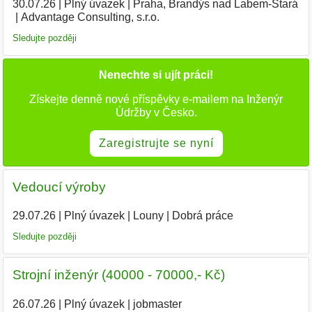
30.07.26
|
Plný úvazek
|
Praha, Brandýs nad Labem-Stará
|
Advantage Consulting, s.r.o.
|
Sledujte později
Nenechte si ujít práci!
Získejte denně nové příspěvky e-mailem na Inženýr
Údržby v Česko.
Zaregistrujte se nyní
Vedoucí výroby
29.07.26
|
Plný úvazek
|
Louny
|
Dobrá práce
Sledujte později
Strojní inženýr (40000 - 70000,- Kč)
26.07.26
|
Plný úvazek
|
jobmaster