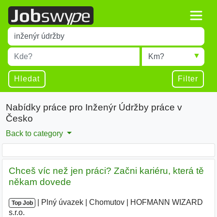
Title
Type 1 or more characters for results.
Místo
Radius
Type 1 or more characters for results.
Hledat
Filter
Nabídky práce pro Inženýr Údržby práce v
Česko
Back to category
Chceš víc než jen práci? Začni kariéru, která tě
někam dovede
|
|
Plný úvazek
|
Chomutov
|
HOFMANN WIZARD
Top Job
s.r.o.