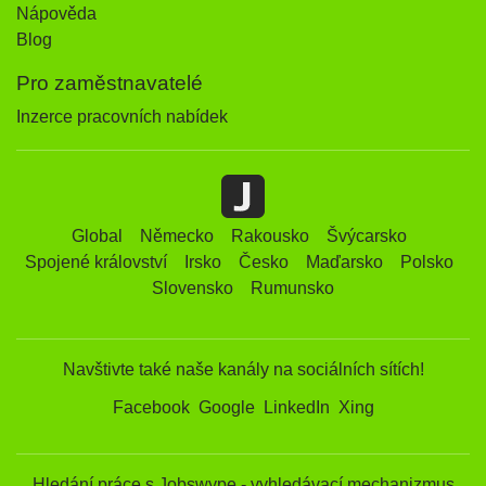
Nápověda
Blog
Pro zaměstnavatelé
Inzerce pracovních nabídek
Global
Německo
Rakousko
Švýcarsko
Spojené království
Irsko
Česko
Maďarsko
Polsko
Slovensko
Rumunsko
Navštivte také naše kanály na sociálních sítích!
Facebook
Google
LinkedIn
Xing
Hledání práce s Jobswype - vyhledávací mechanizmus