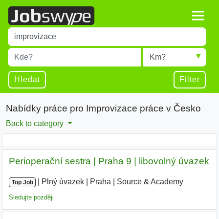
Title
Type 1 or more characters for results.
Místo
Radius
Type 1 or more characters for results.
Hledat
Filter
Nabídky práce pro Improvizace práce v Česko
Back to category
Perioperační sestra | Praha 9 | libovolný úvazek
|
|
Plný úvazek
|
Praha
|
Source & Academy
|
Top Job
Sledujte později