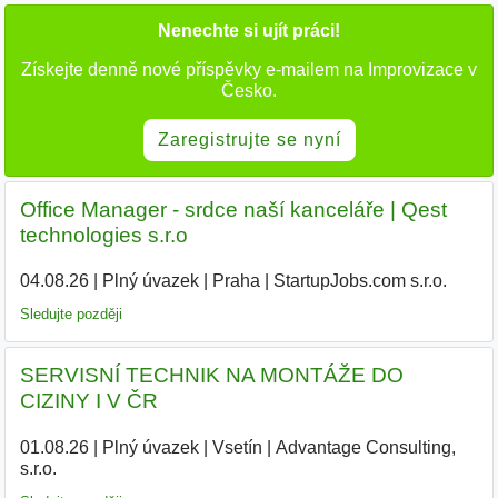
Nenechte si ujít práci!
Získejte denně nové příspěvky e-mailem na Improvizace v
Česko.
Zaregistrujte se nyní
Office Manager - srdce naší kanceláře | Qest
technologies s.r.o
04.08.26
|
Plný úvazek
|
Praha
|
StartupJobs.com s.r.o.
Sledujte později
SERVISNÍ TECHNIK NA MONTÁŽE DO
CIZINY I V ČR
01.08.26
|
Plný úvazek
|
Vsetín
|
Advantage Consulting,
s.r.o.
|