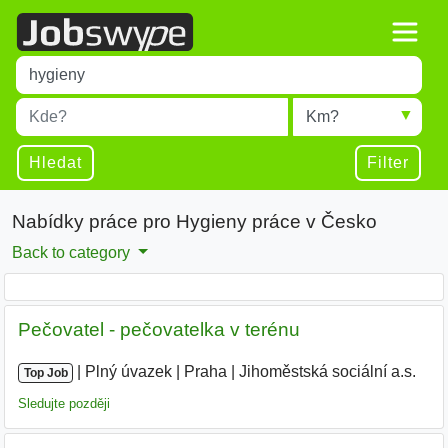
Title
Type 1 or more characters for results.
Místo
Radius
Type 1 or more characters for results.
Hledat
Filter
Nabídky práce pro Hygieny práce v Česko
Back to category
Pečovatel - pečovatelka v terénu
|
|
Plný úvazek
|
Praha
|
Jihoměstská sociální a.s.
|
Top Job
Sledujte později