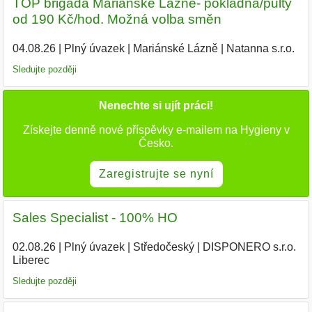
TOP brigáda Mariánské Lázně- pokladna/pulty
od 190 Kč/hod. Možná volba směn
04.08.26
|
Plný úvazek
|
Mariánské Lázně
|
Natanna s.r.o.
|
Sledujte později
Nenechte si ujít práci!
Získejte denně nové příspěvky e-mailem na Hygieny v
Česko.
Zaregistrujte se nyní
Sales Specialist - 100% HO
02.08.26
|
Plný úvazek
|
Středočeský
|
DISPONERO s.r.o.
Liberec
Sledujte později