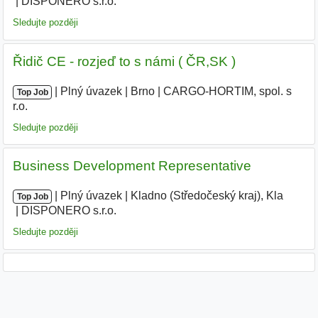
DISPONERO s.r.o.
Sledujte později
Řidič CE - rozjeď to s námi ( ČR,SK )
|
|
Plný úvazek
|
Brno
|
CARGO-HORTIM, spol. s
Top Job
r.o.
|
Sledujte později
Business Development Representative
|
|
Plný úvazek
|
Kladno (Středočeský kraj), Kla
|
Top Job
DISPONERO s.r.o.
Sledujte později