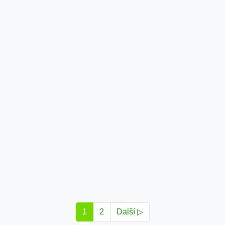
1
2
Další ▷