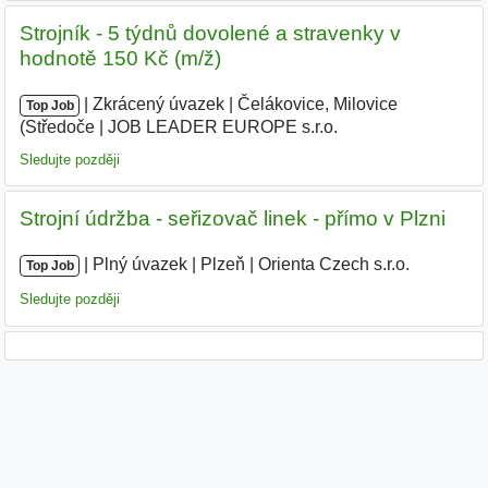
Strojník - 5 týdnů dovolené a stravenky v
hodnotě 150 Kč (m/ž)
|
|
Zkrácený úvazek
|
Čelákovice, Milovice
Top Job
(Středoče
|
JOB LEADER EUROPE s.r.o.
|
Sledujte později
Strojní údržba - seřizovač linek - přímo v Plzni
|
|
Plný úvazek
|
Plzeň
|
Orienta Czech s.r.o.
|
Top Job
Sledujte později