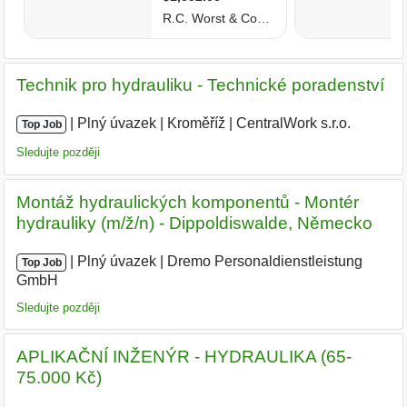
Technik pro hydrauliku - Technické poradenství
|
|
Plný úvazek
|
Kroměříž
|
CentralWork s.r.o.
|
Top Job
Sledujte později
Montáž hydraulických komponentů - Montér
hydrauliky (m/ž/n) - Dippoldiswalde, Německo
|
|
Plný úvazek
|
Dremo Personaldienstleistung
Top Job
GmbH
Sledujte později
APLIKAČNÍ INŽENÝR - HYDRAULIKA (65-
75.000 Kč)