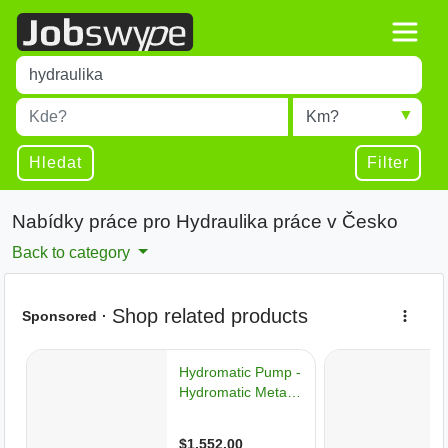
Title
Type 1 or more characters for results.
Místo
Radius
Type 1 or more characters for results.
Hledat
Filter
Nabídky práce pro Hydraulika práce v Česko
Back to category