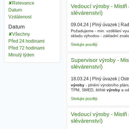
Relevance
Vedoucí výroby - Mistři
Datum
slévárenství)
Vzdálenost
09.04.24
|
Plný úvazek
|
Rad
Datum
Požadujeme - min. vzdělání vyuč
Všechny
skladu výhodou - základní znalo
a aktivní přístup Náplň práce -
Před 24 hodinami
Sledujte později
Před 72 hodinami
Minulý týden
Supervisor výroby - Mis
slévárenství)
18.03.24
|
Plný úvazek
|
Ostr
výroby
- plnění výrobního plánu
TPM, SMED, štíhlé
výroby
a od
pracovníky na své směně. *Ses
Sledujte později
Vedoucí výroby - Mistři
slévárenství)