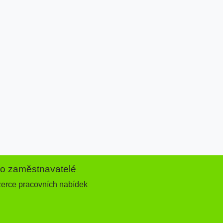
ro zaměstnavatelé
zerce pracovních nabídek