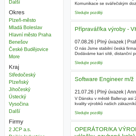
Další
města
Komunikace se svářečským dozo
hutního
materiálu a mistrem
v
Okres
Sledujte později
Hutní výroby
Plzeň-město
Okres
Hutní výroby
Mladá Boleslav
Okres
Přípravář/ka výroby
Hutní výroby
Hlavní město Praha
Okres
07.08.26
|
Plný úvazek
|
Pra
Hutní výroby
Benešov
Okres
O nás Jsme stabilní česká firma
Hutní výroby
České Budějovice
Okres
Dodáváme kari sítě, distanční 
More
districts
technicky zdatného kolegu, kter
Sledujte později
Kraj
Hutní výroby
Středočeský
Kraj
Software Engineer m/ž
Hutní výroby
Plzeňský
Kraj
Hutní výroby
Jihočeský
Kraj
21.07.26
|
Plný úvazek
|
Ann
Hutní výroby
Ústecký
Kraj
V Dánsku v městě Ballerup asi 
kvality výrobků našich zákazní
Hutní výroby
Vysočina
Kraj
elektrotechnický, ale i
hutní
a s
Další
kraj
Sledujte později
Firmy
OPERÁTOR/KA VÝROBY ? 
2 JCP a.s.