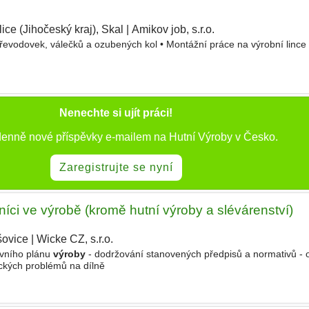
ice (Jihočeský kraj), Skal
|
Amikov job, s.r.o.
|
převodovek, válečků a ozubených kol • Montážní práce na výrobní lince
Nenechte si ujít práci!
 denně nové příspěvky e-mailem na Hutní Výroby v Česko.
Zaregistrujte se nyní
vníci ve výrobě (kromě hutní výroby a slévárenství)
šovice
|
Wicke CZ, s.r.o.
|
ivního plánu
výroby
- dodržování stanovených předpisů a normativů - o
ických problémů na dílně