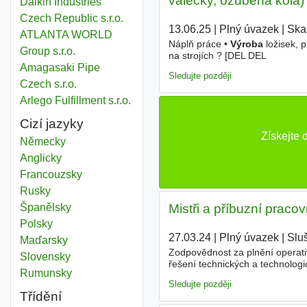
válečky, ozubená kola)
Daikin Industries
Czech Republic s.r.o.
13.06.25
|
Plný úvazek
|
Skal
ATLANTA WORLD
Náplň práce •
Výroba
ložisek, 
Group s.r.o.
na strojích ? [DEL DEL
Amagasaki Pipe
Sledujte později
Czech s.r.o.
Arlego Fulfillment s.r.o.
Cizí jazyky
Získejte
Německy
Anglicky
Francouzsky
Rusky
Španělsky
Mistři a příbuzní praco
Polsky
27.03.24
|
Plný úvazek
|
Slu
Maďarsky
Zodpovědnost za plnění operat
Slovensky
řešení technických a technolog
Rumunsky
Sledujte později
Třídění