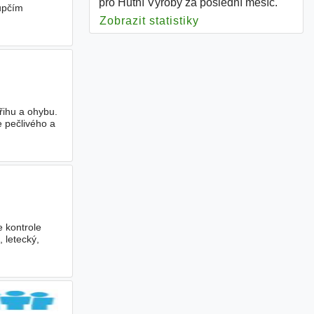
pro Hutní Výroby za poslední měsíc.
upčím
ožadujeme
Zobrazit statistiky
pro Hutní Výroby
řihu a ohybu.
 pečlivého a
 kontrole
 letecký,
evodovky,