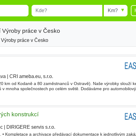
Místo
Radius
esults.
Type 1 or more characters for
results.
í Výroby práce v Česko
 Výroby práce v Česko
ava
|
CRI ameba.eu, s.r.o.
20 km od Kodaně a 80 zaměstnanců v Ostravě). Naše výrobky slouží ke
ků v mnoha společnostech po celém světě. Dodáváme pro automobilový,
trojírenský průmysl. Jsme pyšní na dobré vztahy se zákazníky
vých konstrukcí
ec
|
DIRIGERE servis s.r.o.
|
ů. • Kompletace a archivace předávací dokumentace k jednotlivým zaká