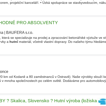
rem, projekční kanceláří. • Úzká spolupráce se stavbyvedoucím, nák
ýroby
. • Vypracování výkresové dokumentace k menším projektům. P
 - VHODNÉ PRO ABSOLVENTY
ha
|
BAUFERA s.r.o.
, která se specializuje na prodej a zpracování betonářské výztuže ve st
prvky a
hutní
materiál, včetně vlastní dopravy. Do našeho týmu hledáme
ý se postará o přípravu
výroby
once
20 km od Kodaně a 80 zaměstnanců v Ostravě). Naše výrobky slouží ke
ků v mnoha společnostech po celém světě. Dodáváme pro automobilový,
trojírenský průmysl. Jsme pyšní na dobré vztahy se zákazníky
Skalica, Slovensko ? Hutní výroba (ložiska, př