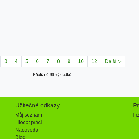
3
4
5
6
7
8
9
10
12
Další ▷
Přibližně 96 výsledků
Užitečné odkazy
P
Můj seznam
In
Hledat práci
Nápověda
Blog