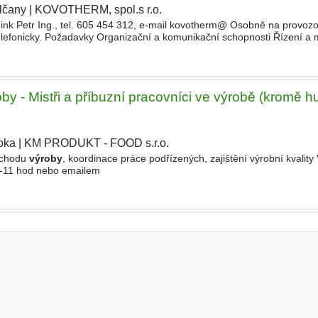
lčany
|
KOVOTHERM, spol.s r.o.
|
ink Petr Ing., tel. 605 454 312, e-mail kovotherm@ Osobně na provoz
lefonicky. Požadavky Organizační a komunikační schopnosti Řízení a 
ca 15 lidí. Zaměstnanecké výhody pod
oby - Mistři a příbuzní pracovníci ve výrobě (kromě h
pka
|
KM PRODUKT - FOOD s.r.o.
|
 chodu
výroby
, koordinace práce podřízených, zajištění výrobní kvality
9-11 hod nebo emailem