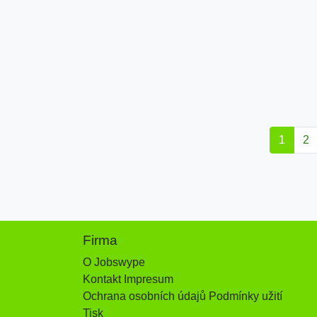
1
2
Firma
O Jobswype
Kontakt Impresum
Ochrana osobních údajů Podmínky užití
Tisk