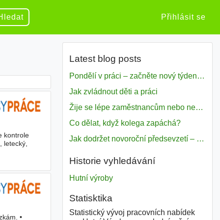
Hledat
Přihlásit se
Latest blog posts
Pondělí v práci – začněte nový týden s motivací
Jak zvládnout děti a práci
Žije se lépe zaměstnancům nebo nezavislým pracovníkům
Co dělat, když kolega zapáchá?
 kontrole
Jak dodržet novoroční předsevzetí – naše tipy pro dobrý začátek roku 2018
 letecký,
Historie vyhledávání
Hutní výroby
Statisktika
Statistický vývoj pracovních nabídek
zkám. •