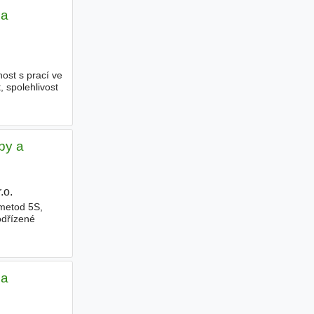
 a
ost s prací ve
, spolehlivost
by a
o.
|
 metod 5S,
odřízené
 a