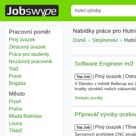
Title
Type 1 or more characters for r
Nabídky práce pro Hutn
Pracovní poměr
Plný úvazek
Domů
Strojírenství
Hutní
Zkrácený úvazek
Práce pro studenty
Nezávislý pracovník
Software Engineer m/ž
Stáž
Praxe
|
|
Plný úvazek
|
Ostr
Top Job
Brigáda
V Dánsku v městě Ballerup asi 
kvality výrobků našich zákazní
Město
elektrotechnický, ale i
hutní
a s
Sledujte později
Hutní výroby
Plzeň
Hutní výroby
Praha
Přípravář výroby ocelo
Hutní výroby
Mladá Boleslav
Hutní výroby
Louny
|
|
Plný úvazek
|
Třin
Top Job
Hutní výroby
Třebíč
Servisních prohlídek CNC stroj