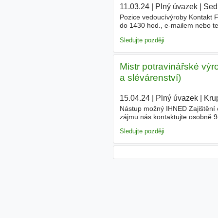
11.03.24
|
Plný úvazek
|
Sed
Pozice vedoucívýroby Kontakt F
do 1430 hod., e-mailem nebo te
výrobního týmu a koordinace c
Sledujte později
Mistr potravinářské výr
a slévárenství)
15.04.24
|
Plný úvazek
|
Kru
Nástup možný IHNED Zajištění
zájmu nás kontaktujte osobně 
Sledujte později