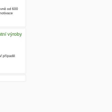
ovně od 600
motivace
utní výroby
 V případě