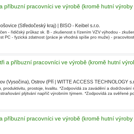
 a příbuzní pracovníci ve výrobě (kromě hutní výroby
ošovice (Středočeský kraj)
|
BISO - Keibel s.r.o.
|
en - řidičský průkaz sk. B - zkušenost s řízením VZV výhodou - zkušen
st PC - fyzická zdatnost (práce je vhodná spíše pro muže) - pracovitost
 vyskladňování a naskladňování mate
tři a příbuzní pracovníci ve výrobě (kromě hutní výro
ov (Vysočina), Ostrov (Pří
|
WITTE ACCESS TECHNOLOGY s.r.
, produktivitu, prostoje, kvalitu. *Zodpovídá za zavádění a dodržování
straňování plýtvání napříč výrobním týmem. *Zodpovídá za svěřené p
tavuje dokumentaci s ohledem na vývoj, změny a zlepšení
 a příbuzní pracovníci ve výrobě (kromě hutní výroby