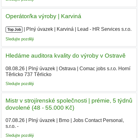
Operátor/ka výroby | Karviná
|
|
Plný úvazek
|
Karviná
|
Lead - HR Services s.r.o.
|
Top Job
Sledujte později
Hledáme auditora kvality do výroby v Ostravě
08.08.26
|
Plný úvazek
|
Ostrava
|
Comac jobs s.r.o. Horní
Těrlicko 737 Těrlicko
Sledujte později
Mistr v strojírenské společnosti | prémie, 5 týdnů
dovolené (48 - 55.000 Kč)
07.08.26
|
Plný úvazek
|
Brno
|
Jobs Contact Personal,
s.r.o. -
Sledujte později