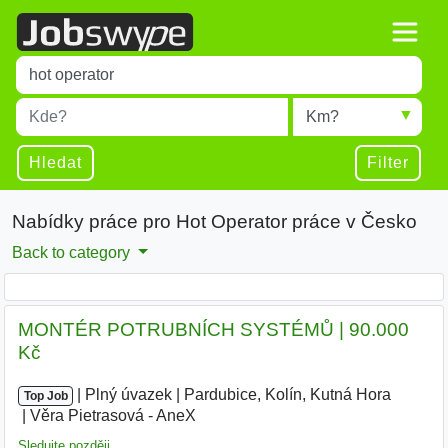
Title
Type 1 or more characters for results.
Místo
Radius
Type 1 or more characters for results.
Hledat
Filter
Nabídky práce pro Hot Operator práce v Česko
Back to category
MONTÉR POTRUBNÍCH SYSTÉMŮ | 90.000
Kč
|
|
Plný úvazek
|
Pardubice, Kolín, Kutná Hora
|
Top Job
Věra Pietrasová - AneX
|
Sledujte později