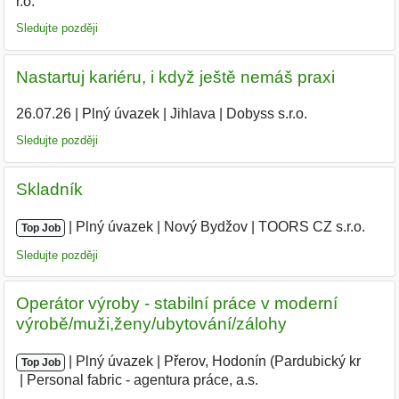
r.o.
|
Sledujte později
Nastartuj kariéru, i když ještě nemáš praxi
26.07.26
|
Plný úvazek
|
Jihlava
|
Dobyss s.r.o.
|
Sledujte později
Skladník
|
|
Plný úvazek
|
Nový Bydžov
|
TOORS CZ s.r.o.
|
Top Job
Sledujte později
Operátor výroby - stabilní práce v moderní
výrobě/muži,ženy/ubytování/zálohy
|
|
Plný úvazek
|
Přerov, Hodonín (Pardubický kr
|
Top Job
Personal fabric - agentura práce, a.s.
|