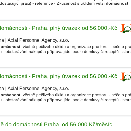
stačující praxi) - reference - Zkušenost s úklidem větší
domácnosti
krétnost - Dlouhodobý zájem o spolupráci - Plnoletost a bezúhonnost
omácnosti - Praha, plný úvazek od 56.000,-Kč
ha
|
Axial Personnel Agency, s.r.o.
domácnosti
včetně pečlivého úklidu a organizace prostoru - péče o prá
 - obstarávání nákupů a příprava jídel podle domluvy či receptů - star
ržbu
domácnosti
- výpomoc s dopravou dětí
omácnosti - Praha, plný úvazek od 56.000,-Kč
ha
|
Axial Personnel Agency, s.r.o.
|
domácnosti
včetně pečlivého úklidu a organizace prostoru - péče o prá
 - obstarávání nákupů a příprava jídel podle domluvy či receptů - star
ržbu
domácnosti
- výpomoc s dopravou dětí
ně do domácnosti Praha, od 56.000 Kč/měsíc