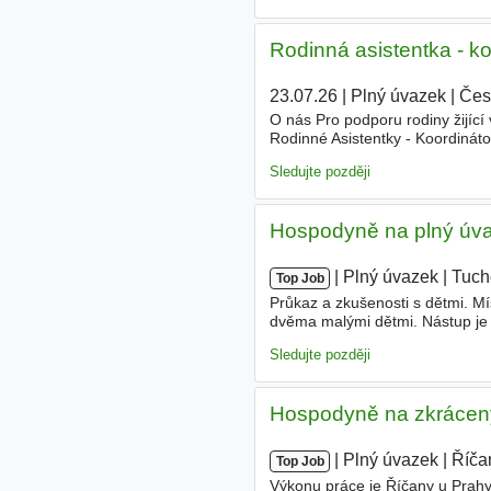
Rodinná asistentka - k
23.07.26
|
Plný úvazek
|
Čes
O nás Pro podporu rodiny žijíc
Rodinné Asistentky - Koordináto
zaneprázdněnou, hodně na cest
Sledujte později
Hospodyně na plný úva
|
|
Plný úvazek
|
Tuch
Top Job
Průkaz a zkušenosti s dětmi. M
dvěma malými dětmi. Nástup je
vlastní
domácnosti
nepovažujem
Sledujte později
Hospodyně na zkrácený
|
|
Plný úvazek
|
Říča
Top Job
Výkonu práce je Říčany u Prahy