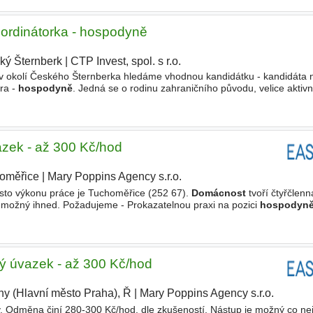
oordinátorka - hospodyně
ký Šternberk
|
CTP Invest, spol. s r.o.
í v okolí Českého Šternberka hledáme vhodnou kandidátku - kandidáta n
ra -
hospodyně
. Jedná se o rodinu zahraničního původu, velice aktivn
ách, a proto potřebují někoho kdo jim pomůže se základním
zek - až 300 Kč/hod
oměřice
|
Mary Poppins Agency s.r.o.
|
ísto výkonu práce je Tuchoměřice (252 67).
Domácnost
tvoří čtyřčlenn
 možný ihned. Požadujeme - Prokazatelnou praxi na pozici
hospodyn
e za dostačující praxi) - reference - Zkušenost s úklidem
 úvazek - až 300 Kč/hod
ny (Hlavní město Praha), Ř
|
Mary Poppins Agency s.r.o.
|
. Odměna činí 280-300 Kč/hod. dle zkušeností. Nástup je možný co nej