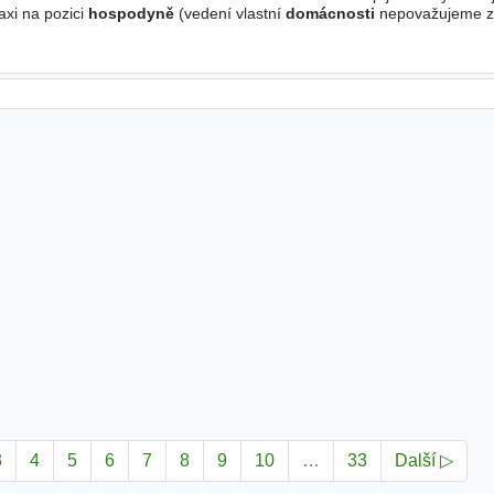
xi na pozici
hospodyně
(vedení vlastní
domácnosti
nepovažujeme za
st, spolehlivost, diskrétnost - Dlouhodobý zájem
3
4
5
6
7
8
9
10
…
33
Další ▷