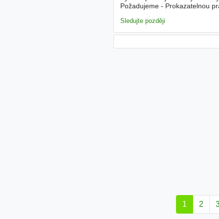
Požadujeme - Prokazatelnou pra
praxi) - reference - Samostatno
Sledujte později
1
2