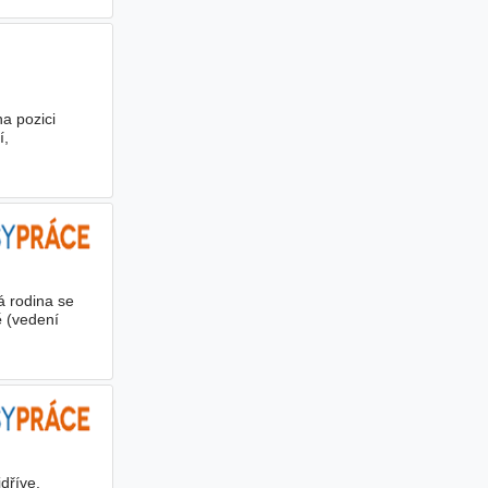
a pozici
í,
á rodina se
ě
(vedení
dříve.