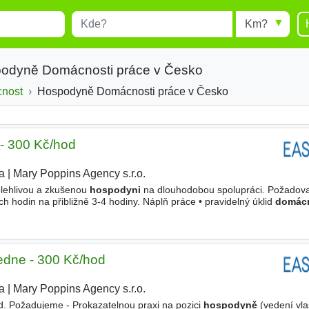
Místo
Radius
esults.
Type 1 or more characters for
results.
podyně Domácnosti práce v Česko
cnost
Hospodyně Domácnosti práce v Česko
- 300 Kč/hod
a
|
Mary Poppins Agency s.r.o.
|
lehlivou a zkušenou
hospodyni
na dlouhodobou spolupráci. Požadov
ch hodin na přibližně 3-4 hodiny. Náplň práce • pravidelný úklid
domácn
ádku v
domácnosti
• případně další běžné domácí
dne - 300 Kč/hod
a
|
Mary Poppins Agency s.r.o.
|
d. Požadujeme - Prokazatelnou praxi na pozici
hospodyně
(vedení vla