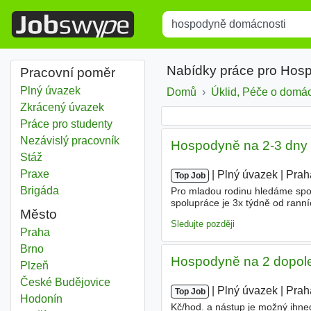
Title
Type 1 or more characters for r
Nabídky práce pro Hos
Pracovní poměr
Plný úvazek
Domů
Úklid, Péče o domá
Zkrácený úvazek
Práce pro studenty
Nezávislý pracovník
Hospodyně na 2-3 dny 
Stáž
Praxe
|
|
Plný úvazek
|
Prah
Top Job
Brigáda
Pro mladou rodinu hledáme spo
spolupráce je 3x týdně od ranní
Město
žehlení prádla • udržování poř
Sledujte později
Hospodyně domácnosti
Praha
Hospodyně domácnosti
Brno
Hospodyně na 2 dopole
Hospodyně domácnosti
Plzeň
Hospodyně domácnosti
České Budějovice
|
|
Plný úvazek
|
Prah
Top Job
Hospodyně domácnosti
Hodonín
Kč/hod. a nástup je možný ihne