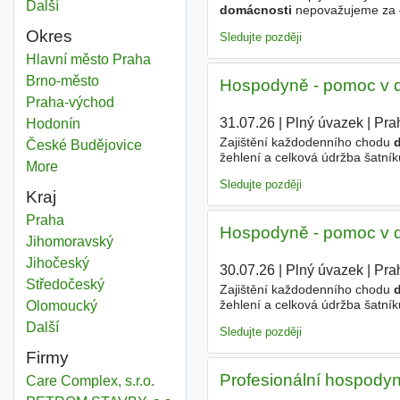
Další
města
domácnosti
nepovažujeme za do
Samostatnost, spolehlivost, dis
Okres
Sledujte později
Hospodyně domácnosti
Hlavní město Praha
Okres
Hospodyně domácnosti
Brno-město
Okres
Hospodyně - pomoc v d
Hospodyně domácnosti
Praha-východ
Okres
31.07.26
|
Plný úvazek
|
Pra
Hospodyně domácnosti
Hodonín
Okres
Zajištění každodenního chodu
Hospodyně domácnosti
České Budějovice
Okres
žehlení a celková údržba šatníku
More
districts
venkovní prostory a běžnou úd
Sledujte později
Kraj
Hospodyně domácnosti
Praha
Kraj
Hospodyně - pomoc v d
Hospodyně domácnosti
Jihomoravský
Kraj
Hospodyně domácnosti
Jihočeský
Kraj
30.07.26
|
Plný úvazek
|
Pra
Hospodyně domácnosti
Středočeský
Kraj
Zajištění každodenního chodu
žehlení a celková údržba šatníku
Hospodyně domácnosti
Olomoucký
Kraj
venkovní prostory a běžnou úd
Další
kraj
Sledujte později
Firmy
Profesionální hospody
Care Complex, s.r.o.