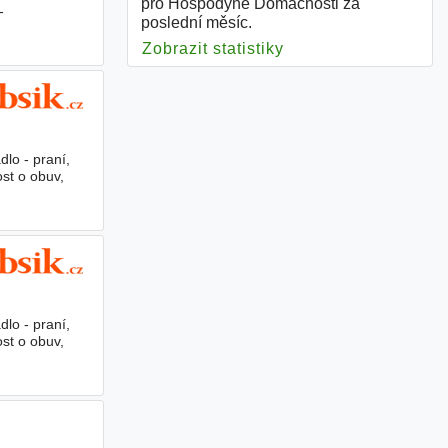
pro Hospodyně Domácnosti za
-
poslední měsíc.
Zobrazit statistiky
pro Hospodyně Dom
dlo - praní,
ost o obuv,
dlo - praní,
ost o obuv,