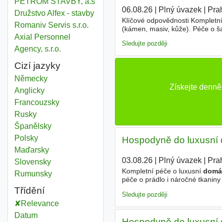
PETROM STAVBY, a.s
06.08.26
|
Plný úvazek
|
Pra
Družstvo Alfex - stavby
Klíčové odpovědnosti Kompletní
Romaniv Servis s.r.o.
(kámen, masiv, kůže). Péče o ša
Axial Personnel
oblečení. Pochůzky a správa K
Sledujte později
Agency, s.r.o.
Cizí jazyky
Německy
Získejte denn
Anglicky
Francouzsky
Rusky
Španělsky
Polsky
Hospodyně do luxusní d
Maďarsky
03.08.26
|
Plný úvazek
|
Pra
Slovensky
Kompletní péče o luxusní
domá
Rumunsky
péče o prádlo i náročné tkanin
chodu
domácnosti
Třídění
Sledujte později
Relevance
Datum
Hospodyně do luxusní d