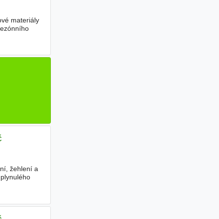
ové materiály
 sezónního
č
ní, žehlení a
a plynulého
č