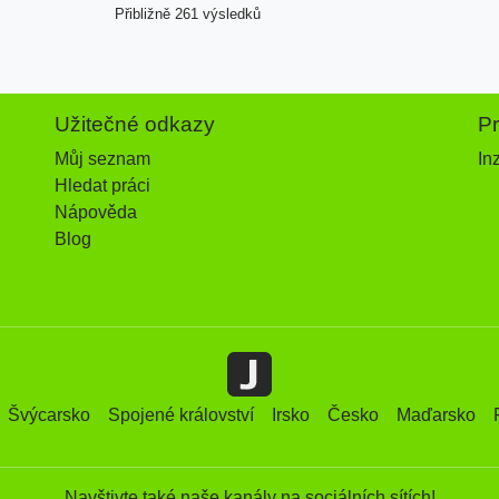
Přibližně 261 výsledků
Užitečné odkazy
P
Můj seznam
In
Hledat práci
Nápověda
Blog
Švýcarsko
Spojené království
Irsko
Česko
Maďarsko
Navštivte také naše kanály na sociálních sítích!