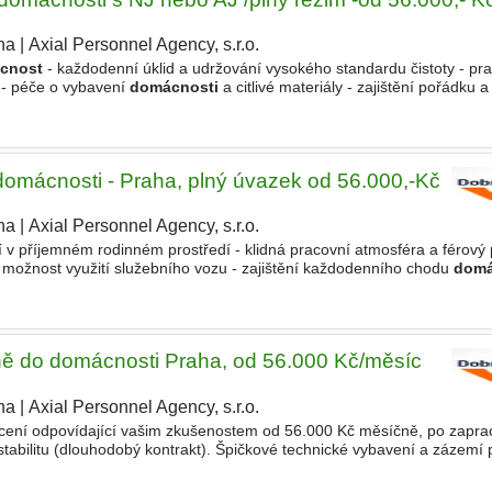
ha
|
Axial Personnel Agency, s.r.o.
|
cnost
- každodenní úklid a udržování vysokého standardu čistoty - pra
y - péče o vybavení
domácnosti
a citlivé materiály - zajištění pořádku 
racovní prostředí - nadstandartní
omácnosti - Praha, plný úvazek od 56.000,-Kč
ha
|
Axial Personnel Agency, s.r.o.
v příjemném rodinném prostředí - klidná pracovní atmosféra a férový p
- možnost využití služebního vozu - zajištění každodenního chodu
domá
zace prostoru - péče o prádlo - praní
ně do domácnosti Praha, od 56.000 Kč/měsíc
ha
|
Axial Personnel Agency, s.r.o.
cení odpovídající vašim zkušenostem od 56.000 Kč měsíčně, po zapra
stabilitu (dlouhodobý kontrakt). Špičkové technické vybavení a zázemí p
stup ze strany rodiny. Klíčové odpovědnosti Kompletní