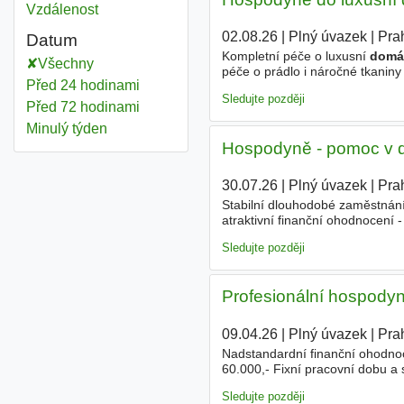
Vzdálenost
02.08.26
|
Plný úvazek
|
Pra
Datum
Kompletní péče o luxusní
domá
Všechny
péče o prádlo i náročné tkanin
Před 24 hodinami
chodu
domácnosti
- příjemné p
Sledujte později
Před 72 hodinami
Minulý týden
Hospodyně - pomoc v d
30.07.26
|
Plný úvazek
|
Pra
Stabilní dlouhodobé zaměstnání 
atraktivní finanční ohodnocení 
včetně pečlivého úklidu a organi
Sledujte později
Profesionální hospody
09.04.26
|
Plný úvazek
|
Pra
Nadstandardní finanční ohodno
60.000,- Fixní pracovní dobu a 
Profesionální a respektující pří
Sledujte později