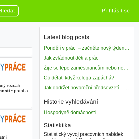
Hledat
Přihlásit se
Latest blog posts
Pondělí v práci – začněte nový týden s motivací
Jak zvládnout děti a práci
Žije se lépe zaměstnancům nebo nezavislým pracovníkům
Co dělat, když kolega zapáchá?
aný rozsah
Jak dodržet novoroční předsevzetí – naše tipy pro dobrý začátek roku 2018
osti
• praní a
Historie vyhledávání
Hospodyně domácnosti
Statisktika
Statistický vývoj pracovních nabídek
stní