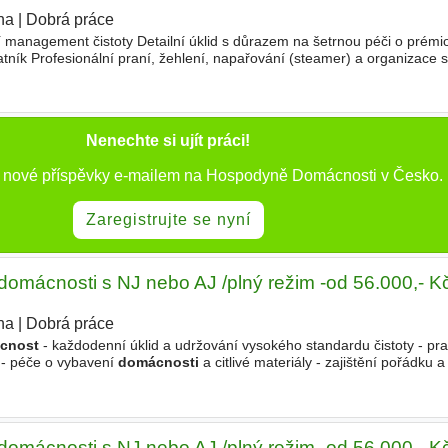
ha
|
Dobrá práce
 management čistoty Detailní úklid s důrazem na šetrnou péči o prémi
tník Profesionální praní, žehlení, napařování (steamer) a organizace
oordinace doplňování zásob, komunikace s doda
Nenechte si ujít práci!
ě nové příspěvky e-mailem na Hospodyně Domácnosti v Česko.
Zaregistrujte se nyní
omácnosti s NJ nebo AJ /plný režim -od 56.000,- K
ha
|
Dobrá práce
cnost
- každodenní úklid a udržování vysokého standardu čistoty - pra
y - péče o vybavení
domácnosti
a citlivé materiály - zajištění pořádku 
omácnosti s NJ nebo AJ /plný režim -od 56.000,- K