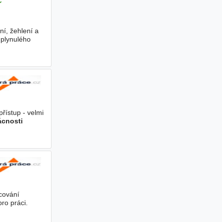
ní, žehlení a
a plynulého
řístup - velmi
cnosti
cování
ro práci.