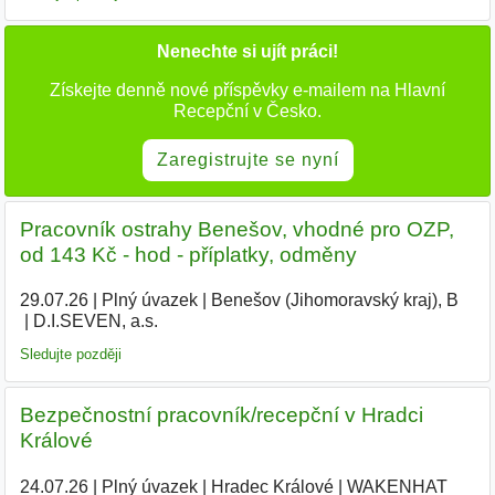
Nenechte si ujít práci!
Získejte denně nové příspěvky e-mailem na Hlavní
Recepční v Česko.
Zaregistrujte se nyní
Pracovník ostrahy Benešov, vhodné pro OZP,
od 143 Kč - hod - příplatky, odměny
29.07.26
|
Plný úvazek
|
Benešov (Jihomoravský kraj), B
|
D.I.SEVEN, a.s.
|
Sledujte později
Bezpečnostní pracovník/recepční v Hradci
Králové
24.07.26
|
Plný úvazek
|
Hradec Králové
|
WAKENHAT