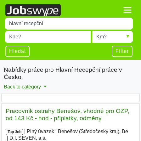
Title
Type 1 or more characters for results.
Místo
Radius
Type 1 or more characters for results.
Hledat
Filter
Nabídky práce pro Hlavní Recepční práce v
Česko
Back to category
Pracovník ostrahy Benešov, vhodné pro OZP,
od 143 Kč - hod - příplatky, odměny
|
|
Plný úvazek
|
Benešov (Středočeský kraj), Be
|
Top Job
D.I. SEVEN, a.s.
|