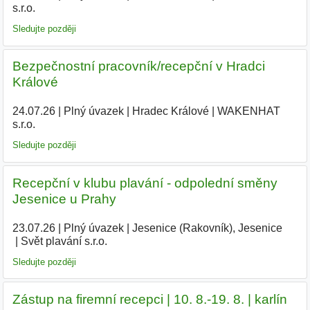
s.r.o.
|
Sledujte později
Bezpečnostní pracovník/recepční v Hradci
Králové
24.07.26
|
Plný úvazek
|
Hradec Králové
|
WAKENHAT
s.r.o.
|
Sledujte později
Recepční v klubu plavání - odpolední směny
Jesenice u Prahy
23.07.26
|
Plný úvazek
|
Jesenice (Rakovník), Jesenice
|
Svět plavání s.r.o.
Sledujte později
Zástup na firemní recepci | 10. 8.-19. 8. | karlín